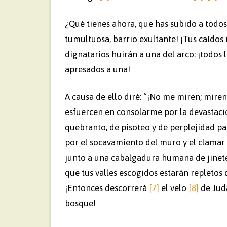
¿Qué tienes ahora, que has subido a todos 
tumultuosa, barrio exultante! ¡Tus caídos 
dignatarios huirán a una del arco: ¡todos 
apresados a una!
A causa de ello diré: “¡No me miren; miren
esfuercen en consolarme por la devastació
quebranto, de pisoteo y de perplejidad par
por el socavamiento del muro y el clamar
junto a una cabalgadura humana de jinet
que tus valles escogidos estarán repletos d
¡Entonces descorrerá
[7]
el velo
[8]
de Judá
bosque!