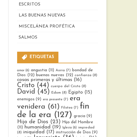
ESCRITOS
LAS BUENAS NUEVAS
MISCELÁNEA PROFÉTICA
SALMOS
ETIQUETAS
bondad de
angustia
(11)
Asiria
(7)
amor
(6)
Dios
(12)
buenas nuevas
(12)
confianza
(8)
cosas primeras y últimas
(16)
Cristo
(44)
cuerpo del Cristo
(8)
David
(45)
Egipto
(15)
Edom
(8)
era
enemigos
(9)
era presente
(7)
fin
venidera
(61)
Filistea
(7)
de la era
(127)
gracia
(9)
Hijo de Dios
(23)
Hijo del Hombre
humanidad
(19)
(11)
impiedad
Iglesia
(6)
iniquidad
(17)
instrucción de Dios
(9)
(8)