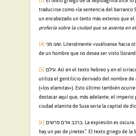
[3]
El texto griego de la Septuaginta dice τὸ
traducirse como «la sentencia del barranco S
un encabezado un tanto más extenso que el d
profecía sobre la ciudad que se asienta en el 
[4]
מני. Literalmente «vuélvanse hacia otro lado de mí». La expresión se explica de inmediato como la
שעו
de un hombre que no desea ser visto lloran
[5]
עילם. Así en el texto hebreo y en el siríaco de la Peshitta. Por su parte, el texto griego de la Septuaginta
utiliza el gentilicio derivado del nombre de
(«los elamitas»). Esto último también ocurre con el
destacar aquí que, más adelante, el imperio 
ciudad elamita de Susa sería la capital de d
[6]
ברכב אדם פרשים. La expresión es oscura. El texto del Targúm dice “en el carro de un hombre, y con él
hay un par de jinetes”. El texto griego de l