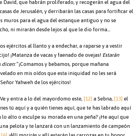
de David, que habrán proliferado, y recogerán el agua del
casas de Jerusalén, y derribarán las casas para fortificar el
s muros para el agua del estanque antiguo y no se
cho, ni mirarán desde lejos al que le dio forma…
 ejércitos al llanto y a endechar, a raparse y a vestir
cijo! ¡Matanza de vacas y faenado de ovejas!
Estarán
 dicen:
“¡Comamos y bebamos, porque mañana
velado en mis oídos que esta iniquidad no les será
 Señor Yahweh de los ejércitos!
 “Ve y entra a lo del mayordomo este,
[12]
a Sebna,
[13]
el
nes tú aquí y a quién tienes aquí, que te has labrado aquí
lo alto o esculpe su morada en una peña? ¡He aquí que
 una pelota y te lanzará con un lanzamiento de campeón
[16]
¡Allí morirás y allí estarán las carrozas en tu honor,