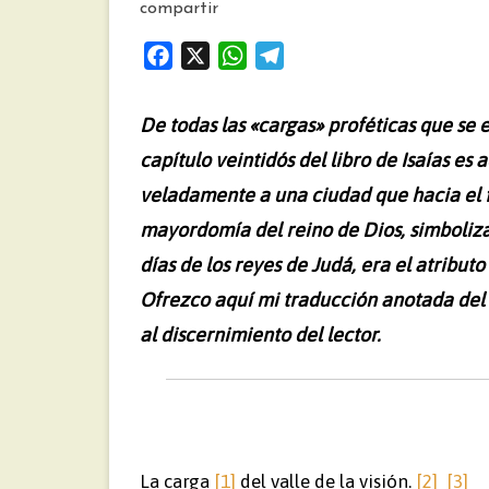
compartir
F
X
W
T
a
h
e
c
a
l
De todas las «cargas» proféticas que se
e
t
e
capítulo veintidós del libro de Isaías es
b
s
g
veladamente a una ciudad que hacia el f
o
A
r
o
p
a
mayordomía del reino de Dios, simboliza
k
p
m
días de los reyes de Judá, era el atribut
Ofrezco aquí mi traducción anotada del
al discernimiento del lector.
La carga
[1]
del valle de la visión.
[2]
[3]