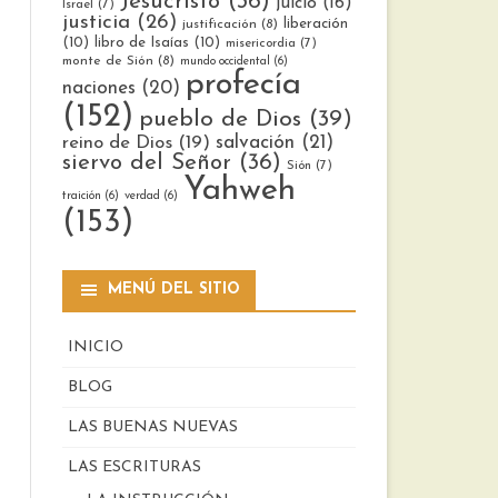
Jesucristo
(36)
juicio
(16)
Israel
(7)
justicia
(26)
liberación
justificación
(8)
(10)
libro de Isaías
(10)
misericordia
(7)
monte de Sión
(8)
mundo occidental
(6)
profecía
naciones
(20)
(152)
pueblo de Dios
(39)
reino de Dios
(19)
salvación
(21)
siervo del Señor
(36)
Sión
(7)
Yahweh
traición
(6)
verdad
(6)
(153)
MENÚ DEL SITIO
INICIO
BLOG
LAS BUENAS NUEVAS
LAS ESCRITURAS