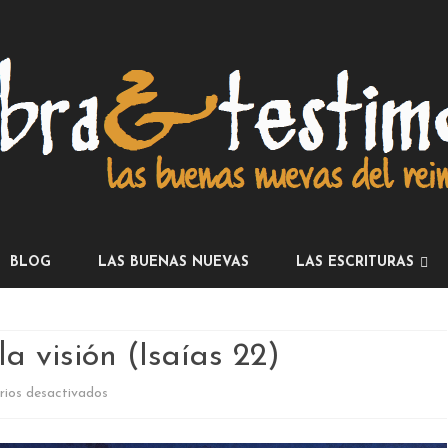
Skip
to
BLOG
LAS BUENAS NUEVAS
LAS ESCRITURAS
content
LA INSTRUCCIÓN
la visión (Isaías 22)
LOS PROFETAS
LOS ESCRITOS
en
ios desactivados
La
CARTAS