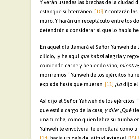
Y verán ustedes las brechas de la ciudad 
estanque subterráneo.
[10]
Y contarán las 
muro. Y harán un receptáculo entre los do
detendrán a considerar al que lo había he
En aquel día llamará el Señor Yahweh de los
cilicio, ¡y he aquí
que habrá
alegría y rego
comiendo carne y bebiendo vino,
mientras
moriremos!” Yahweh de los ejércitos ha re
expiada hasta que mueran.
[11]
¡Lo
dijo el
Así dijo el Señor Yahweh de los ejércitos:
que está a cargo de la casa,
y dile:
¿Qué tie
una tumba, como quien labra su tumba en 
Yahweh te envolverá, te enrollará como a
[14]
hacia un país de latitud extensa!
[15]