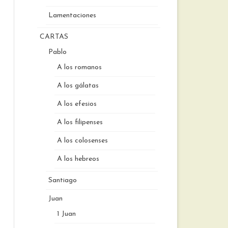
Lamentaciones
CARTAS
Pablo
A los romanos
A los gálatas
A los efesios
A los filipenses
A los colosenses
A los hebreos
Santiago
Juan
1 Juan