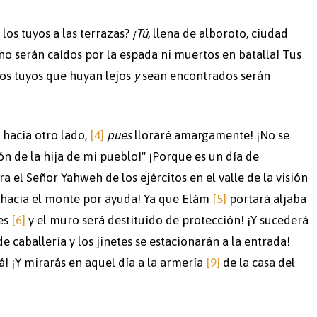
los tuyos a las terrazas?
¡Tú,
llena de alboroto, ciudad
no serán caídos por la espada ni muertos en batalla! Tus
los tuyos que huyan lejos
y
sean encontrados serán
 hacia otro lado,
[4]
pues
lloraré amargamente! ¡No se
n de la hija de mi pueblo!" ¡Porque es un día de
a el Señor Yahweh de los ejércitos en el valle de la visión
 hacia el monte por ayuda! Ya que Elám
[5]
portará aljaba
es
[6]
y el muro será destituido de protección! ¡Y sucederá
e caballería y los jinetes se estacionarán a la entrada!
! ¡Y mirarás en aquel día a la armería
[9]
de la casa del