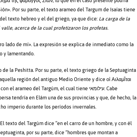
 ῥῆμα τῆς φάραγγος Σιων, lo que en el caso presente podría
ión». Por su parte, el texto arameo del Targum de Isaías tiene
el texto hebreo y el del griego, ya que dice:
La carga de la
valle, acerca de la cual profetizaron los profetas.
do y lamentando.
 aquella región del antiguo Medio Oriente y dice οἱ Αιλαμῗται
 arameo del Targúm, el cual tiene עילומאי. Cabe
persa tendría en Elám una de sus provincias y que, de hecho, la
icho imperio durante los períodos invernales.
a Septuaginta, por su parte, dice “hombres que montan a