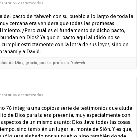
en
entarios desactivados
Salmo
a del pacto de Yahweh con su pueblo a lo largo de toda la
 muy cercana era venidera que todas las promesas
111
limiento. ¿Pero cuál es el fundamento de dicho pacto,
abundan en Dios? Ya que el pacto aquí aludido no se
umplir estrictamente con la letra de sus leyes, sino en
braham y a David.
lidad de Dios
,
gracia
,
pacto
,
profecía
,
Yahweh
en
entarios desactivados
Salmo
mo 76 integra una copiosa serie de testimonios que alude
sito de Dios para la era presente, muy especialmente con
76
os aspectos de un mismo asunto: Dios lleva todas las cosas
 tiempo, sino también un lugar: el monte de Sión. Y es que,
 no sólo será alabado por su pueblo, sino también donde