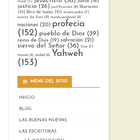
Jesucristo
(36)
juicio
(16)
Israel
(7)
justicia
(26)
liberación
justificación
(8)
(10)
libro de Isaías
(10)
misericordia
(7)
monte de Sión
(8)
mundo occidental
(6)
profecía
naciones
(20)
(152)
pueblo de Dios
(39)
reino de Dios
(19)
salvación
(21)
siervo del Señor
(36)
Sión
(7)
Yahweh
traición
(6)
verdad
(6)
(153)
MENÚ DEL SITIO
INICIO
BLOG
LAS BUENAS NUEVAS
LAS ESCRITURAS