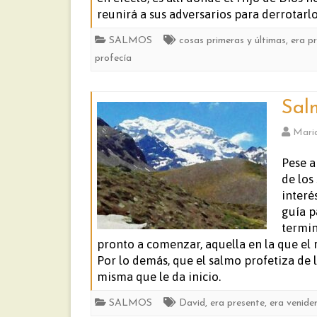
reunirá a sus adversarios para derrotarl
SALMOS
cosas primeras y últimas
,
era p
profecía
Sal
Mari
Pese a
de los
interé
guía p
termin
pronto a comenzar, aquella en la que el r
Por lo demás, que el salmo profetiza de 
misma que le da inicio.
SALMOS
David
,
era presente
,
era venide