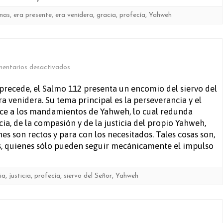
imas
,
era presente
,
era venidera
,
gracia
,
profecía
,
Yahweh
en
entarios desactivados
Salmo
precede, el Salmo 112 presenta un encomio del siervo del
ra venidera. Su tema principal es la perseverancia y el
112
yace a los mandamientos de Yahweh, lo cual redunda
ia, de la compasión y de la justicia del propio Yahweh,
 son rectos y para con los necesitados. Tales cosas son,
íos, quienes sólo pueden seguir mecánicamente el impulso
ia
,
justicia
,
profecía
,
siervo del Señor
,
Yahweh