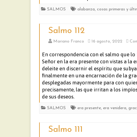
SALMOS
alabanza
,
cosas primeras y últ
Salmo 112
Mariano Franco
16 agosto, 2022
Com
En correspondencia con el salmo que lo 
Señor en la era presente con vistas a la e
deleite en discernir el espíritu que sub
finalmente en una encarnación de la grac
desplegadas mayormente para con quienes
precisamente, las que irritan a los imp
de sus deseos.
SALMOS
era presente
,
era venidera
,
grac
Salmo 111