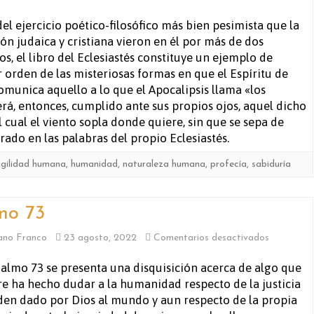
Eclesiastés
del ejercicio poético-filosófico más bien pesimista que la
ión judaica y cristiana vieron en él por más de dos
os, el libro del Eclesiastés constituye un ejemplo de
 orden de las misteriosas formas en que el Espíritu de
omunica aquello a lo que el Apocalipsis llama «los
verá, entonces, cumplido ante sus propios ojos, aquel dicho
 cual el viento sopla donde quiere, sin que se sepa de
rado en las palabras del propio Eclesiastés.
agilidad humana
,
humanidad
,
naturaleza humana
,
profecía
,
sabiduría
mo 73
en
ano Franco
23 agosto, 2022
Comentarios desactivados
Salmo
Salmo 73 se presenta una disquisición acerca de algo que
e ha hecho dudar a la humanidad respecto de la justicia
73
den dado por Dios al mundo y aun respecto de la propia