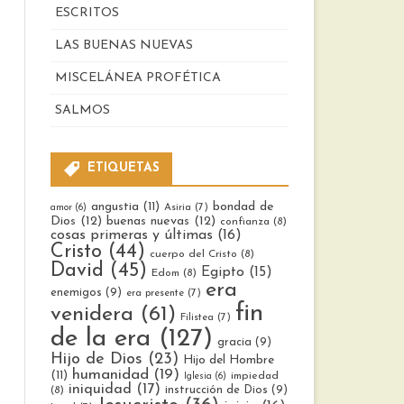
ESCRITOS
LAS BUENAS NUEVAS
MISCELÁNEA PROFÉTICA
SALMOS
ETIQUETAS
bondad de
angustia
(11)
Asiria
(7)
amor
(6)
Dios
(12)
buenas nuevas
(12)
confianza
(8)
cosas primeras y últimas
(16)
Cristo
(44)
cuerpo del Cristo
(8)
David
(45)
Egipto
(15)
Edom
(8)
era
enemigos
(9)
era presente
(7)
fin
venidera
(61)
Filistea
(7)
de la era
(127)
gracia
(9)
Hijo de Dios
(23)
Hijo del Hombre
humanidad
(19)
(11)
impiedad
Iglesia
(6)
iniquidad
(17)
instrucción de Dios
(9)
(8)