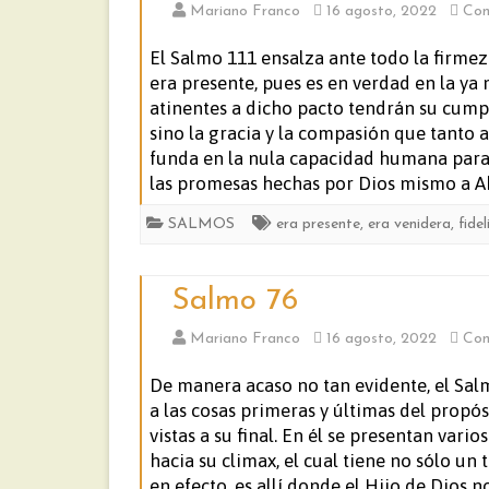
Mariano Franco
16 agosto, 2022
Com
El Salmo 111 ensalza ante todo la firmez
era presente, pues es en verdad en la ya
atinentes a dicho pacto tendrán su cump
sino la gracia y la compasión que tanto 
funda en la nula capacidad humana para c
las promesas hechas por Dios mismo a A
SALMOS
era presente
,
era venidera
,
fide
Salmo 76
Mariano Franco
16 agosto, 2022
Com
De manera acaso no tan evidente, el Sal
a las cosas primeras y últimas del propó
vistas a su final. En él se presentan vari
hacia su climax, el cual tiene no sólo un
en efecto, es allí donde el Hijo de Dios