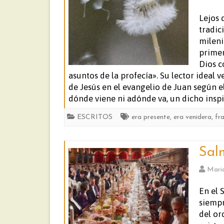
Lejos 
tradic
mileni
primer
Dios c
asuntos de la profecía». Su lector ideal 
de Jesús en el evangelio de Juan según el
dónde viene ni adónde va, un dicho inspi
ESCRITOS
era presente
,
era venidera
,
fr
Sal
Mari
En el 
siempr
del or