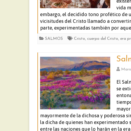
existe
vida m
embargo, el decidido tono profético de u
vicisitudes del Cristo llamado a converti
parte, experimentadas también por aquell
SALMOS
Cristo
,
cuerpo del Cristo
,
era p
Sal
Mari
El Sal
se ext
entona
tiempo
mayorm
mayormente de la dichosa y poderosa sin
la dicha de quienes han experimentado su
entre las naciones que lo harán en la era