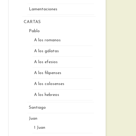
Lamentaciones
CARTAS
Pablo
A los romanos
A los gálatas
A los efesios
A los filipenses
A los colosenses
A los hebreos
Santiago
Juan
1 Juan