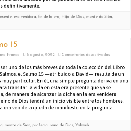
os definitivamente.
resente
,
era venidera
,
fin de la era
,
Hijo de Dios
,
monte de Sión
,
mo 15
en
ano Franco
8 agosto, 2022
Comentarios desactivados
Salmo
 ser uno de los más breves de toda la colección del Libro
 Salmos, el Salmo 15 —atribuido a David— resulta de un
15
s muy particular. En él, una simple pregunta deriva en una
ara transitar la vida en esta era presente que ya se
a, de manera de alcanzar la dicha en la era venidera
eino de Dios tendrá un inicio visible entre los hombres.
la era venidera queda de manifiesto en la pregunta
ra
,
monte de Sión
,
profecía
,
reino de Dios
,
Yahweh