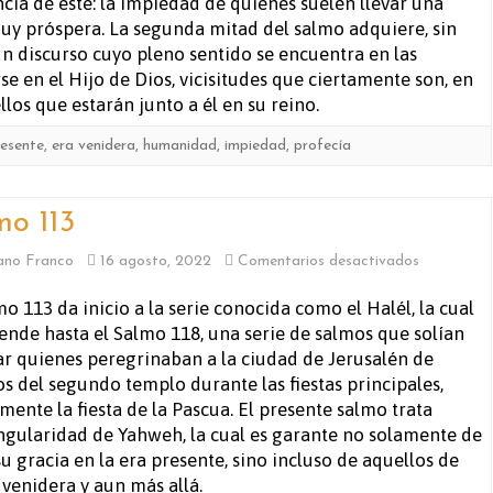
ncia de este: la impiedad de quienes suelen llevar una
uy próspera. La segunda mitad del salmo adquiere, sin
n discurso cuyo pleno sentido se encuentra en las
rse en el Hijo de Dios, vicisitudes que ciertamente son, en
os que estarán junto a él en su reino.
resente
,
era venidera
,
humanidad
,
impiedad
,
profecía
mo 113
en
ano Franco
16 agosto, 2022
Comentarios desactivados
Salmo
mo 113 da inicio a la serie conocida como el Halél, la cual
iende hasta el Salmo 118, una serie de salmos que solían
113
r quienes peregrinaban a la ciudad de Jerusalén de
s del segundo templo durante las fiestas principales,
ente la fiesta de la Pascua. El presente salmo trata
gularidad de Yahweh, la cual es garante no solamente de
 gracia en la era presente, sino incluso de aquellos de
 venidera y aun más allá.