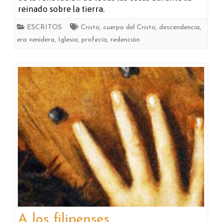
reinado sobre la tierra.
ESCRITOS
Cristo
,
cuerpo del Cristo
,
descendencia
,
era venidera
,
Iglesia
,
profecía
,
redención
A los filipenses