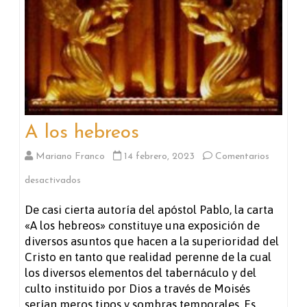
A los hebreos
Mariano Franco
14 febrero, 2023
Comentarios
en
desactivados
A
De casi cierta autoría del apóstol Pablo, la carta
«A los hebreos» constituye una exposición de
los
diversos asuntos que hacen a la superioridad del
hebreos
Cristo en tanto que realidad perenne de la cual
los diversos elementos del tabernáculo y del
culto instituido por Dios a través de Moisés
serían meros tipos y sombras temporales. Es