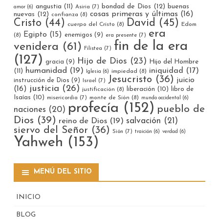
bondad de Dios
(12)
buenas
angustia
(11)
Asiria
(7)
amor
(6)
cosas primeras y últimas
(16)
nuevas
(12)
confianza
(8)
Cristo
(44)
David
(45)
cuerpo del Cristo
(8)
Edom
era
Egipto
(15)
enemigos
(9)
(8)
era presente
(7)
fin de la era
venidera
(61)
Filistea
(7)
(127)
Hijo de Dios
(23)
gracia
(9)
Hijo del Hombre
humanidad
(19)
iniquidad
(17)
(11)
impiedad
(8)
Iglesia
(6)
Jesucristo
(36)
juicio
instrucción de Dios
(9)
Israel
(7)
justicia
(26)
(16)
liberación
(10)
libro de
justificación
(8)
Isaías
(10)
misericordia
(7)
monte de Sión
(8)
mundo occidental
(6)
profecía
(152)
pueblo de
naciones
(20)
Dios
(39)
reino de Dios
(19)
salvación
(21)
siervo del Señor
(36)
Sión
(7)
traición
(6)
verdad
(6)
Yahweh
(153)
MENÚ DEL SITIO
INICIO
BLOG