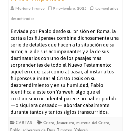
Mariano Franco
9 noviembre, 2023
Comentarios
en
desactivados
A
Enviada por Pablo desde su prisión en Roma, la
carta a los filipenses combina dichosamente una
los
serie de detalles que hacen a la situación de su
filipenses
autor, a la de sus acompañantes y a la de sus
destinatarios con uno de los pasajes más
sorprendentes de todo el Nuevo Testamento:
aquel en que, casi como al pasar, al instar a los
filipenses a imitar al Cristo Jesús en su
desprendimiento y en su humildad, Pablo
identifica a este con Yahweh, algo que el
cristianismo occidental parece no haber podido
—o siquiera deseado— abordar cabalmente
durante tantos y tantos siglos transcurridos.
CARTAS
Cristo
,
Jesucristo
,
misterio del Cristo
,
Pablo
,
soberanía de Dios
,
Timoteo
,
Yahweh