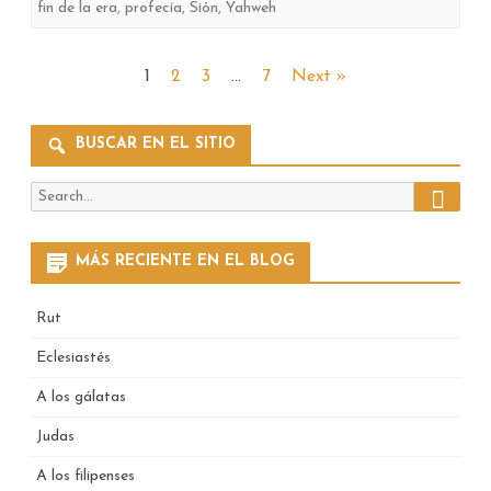
fin de la era
,
profecía
,
Sión
,
Yahweh
Paginación
1
2
3
…
7
Next »
de
BUSCAR EN EL SITIO
entradas
Search
Search
for:
MÁS RECIENTE EN EL BLOG
Rut
Eclesiastés
A los gálatas
Judas
A los filipenses