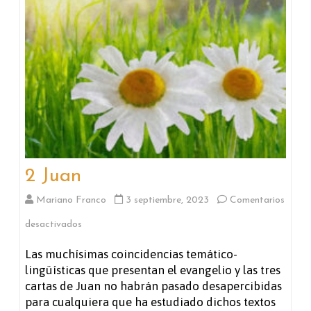
2 Juan
Mariano Franco
3 septiembre, 2023
Comentarios
en
desactivados
2
Las muchísimas coincidencias temático-
lingüísticas que presentan el evangelio y las tres
Juan
cartas de Juan no habrán pasado desapercibidas
para cualquiera que ha estudiado dichos textos