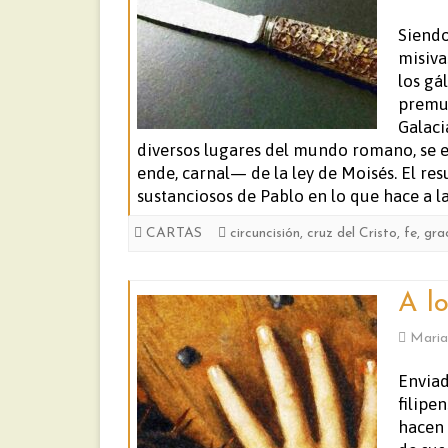
Siendo
misiva
los gá
premur
Galaci
diversos lugares del mundo romano, se e
ende, carnal— de la ley de Moisés. El re
sustanciosos de Pablo en lo que hace a l
CARTAS
circuncisión
,
cruz del Cristo
,
fe
,
gra
A lo
Maria
Enviad
filipe
hacen 