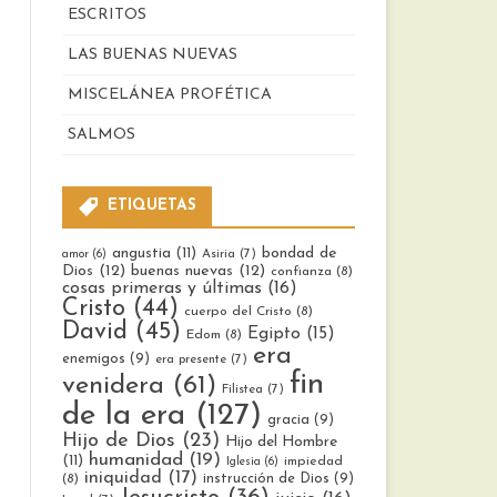
ESCRITOS
LAS BUENAS NUEVAS
MISCELÁNEA PROFÉTICA
SALMOS
ETIQUETAS
bondad de
angustia
(11)
Asiria
(7)
amor
(6)
Dios
(12)
buenas nuevas
(12)
confianza
(8)
cosas primeras y últimas
(16)
Cristo
(44)
cuerpo del Cristo
(8)
David
(45)
Egipto
(15)
Edom
(8)
era
enemigos
(9)
era presente
(7)
s
fin
venidera
(61)
Filistea
(7)
de la era
(127)
gracia
(9)
Hijo de Dios
(23)
Hijo del Hombre
humanidad
(19)
(11)
impiedad
Iglesia
(6)
iniquidad
(17)
instrucción de Dios
(9)
(8)