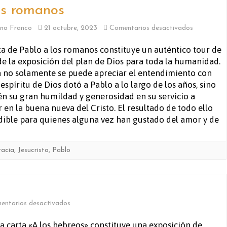
os romanos
en
no Franco
21 octubre, 2023
Comentarios desactivados
A
ta de Pablo a los romanos constituye un auténtico tour de
de la exposición del plan de Dios para toda la humanidad.
los
a no solamente se puede apreciar el entendimiento con
romanos
 espíritu de Dios dotó a Pablo a lo largo de los años, sino
n su gran humildad y generosidad en su servicio a
r en la buena nueva del Cristo. El resultado de todo ello
ndible para quienes alguna vez han gustado del amor y de
racia
,
Jesucristo
,
Pablo
en
entarios desactivados
A
 la carta «A los hebreos» constituye una exposición de