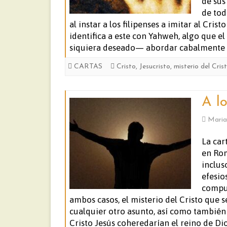
de sus
de tod
al instar a los filipenses a imitar al Cri
identifica a este con Yahweh, algo que 
siquiera deseado— abordar cabalmente du
CARTAS
Cristo
,
Jesucristo
,
misterio del Cris
A l
Maria
La car
en Rom
inclus
efesio
compue
ambos casos, el misterio del Cristo que 
cualquier otro asunto, así como también 
Cristo Jesús coheredarían el reino de D