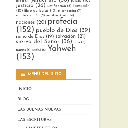
Jesucristo
(36)
juicio
(16)
Israel
(7)
justicia
(26)
liberación
justificación
(8)
(10)
libro de Isaías
(10)
misericordia
(7)
monte de Sión
(8)
mundo occidental
(6)
profecía
naciones
(20)
(152)
pueblo de Dios
(39)
reino de Dios
(19)
salvación
(21)
siervo del Señor
(36)
Sión
(7)
Yahweh
traición
(6)
verdad
(6)
(153)
MENÚ DEL SITIO
INICIO
BLOG
LAS BUENAS NUEVAS
LAS ESCRITURAS