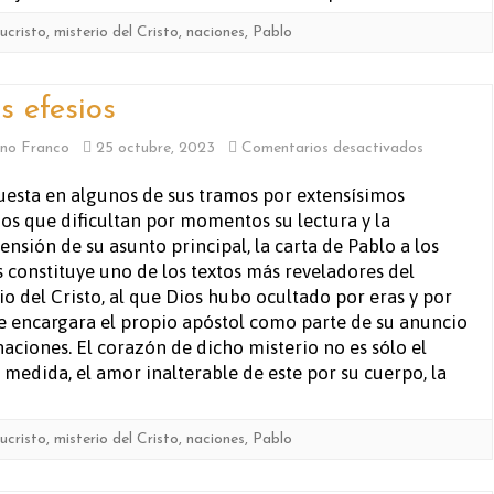
ucristo
,
misterio del Cristo
,
naciones
,
Pablo
s efesios
en
no Franco
25 octubre, 2023
Comentarios desactivados
A
sta en algunos de sus tramos por extensísimos
os que dificultan por momentos su lectura y la
los
nsión de su asunto principal, la carta de Pablo a los
efesios
s constituye uno de los textos más reveladores del
io del Cristo, al que Dios hubo ocultado por eras y por
e encargara el propio apóstol como parte de su anuncio
naciones. El corazón de dicho misterio no es sólo el
medida, el amor inalterable de este por su cuerpo, la
ucristo
,
misterio del Cristo
,
naciones
,
Pablo