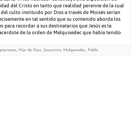
idad del Cristo en tanto que realidad perenne de la cual
los
del culto instituido por Dios a través de Moisés serían
hebreos
ecisamente en tal sentido que su contenido aborda los
s para recordar a sus destinatarios que Jesús es la
acerdote de la orden de Melquisedec que había tenido
piaciones
,
Hijo de Dios
,
Jesucristo
,
Melquisedec
,
Pablo