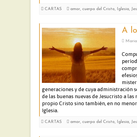
CARTAS
amor
,
cuerpo del Cristo
,
Iglesia
,
Jes
A lo
Maria
Compue
períod
compre
efesio
mister
generaciones y de cuya administración s
de las buenas nuevas de Jesucristo a las 
propio Cristo sino también, en no menor 
Iglesia.
CARTAS
amor
,
cuerpo del Cristo
,
Iglesia
,
Jes