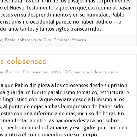
 destinatarios con uno de los pasajes más sorprendentes
o el Nuevo Testamento: aquel en que, casi como al pasar,
sto Jesús en su desprendimiento y en su humildad, Pablo
el cristianismo occidental parece no haber podido —o
rante tantos y tantos siglos transcurridos.
to
,
Pablo
,
soberanía de Dios
,
Timoteo
,
Yahweh
os colosenses
en
no Franco
1 noviembre, 2023
Comentarios desactivados
A
ta que Pablo dirigiera a los colosenses desde su prisión
a guarda un fuerte paralelismo temático, estructural e
los
o lingüístico con la que enviara desde allí mismo a los
colosense
s, al punto de dejar ambas la impresión de haber sido
stas con una diferencia de días, incluso de horas. En
se manifestaría entre las naciones destaca por sobre
el hecho de que los llamados y escogidos por Dios en el
ios junto a él como miembros de su cuerpo.