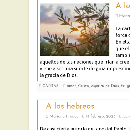
A l
Maria
La car
force 
En ell
que el
tambié
aquellos de las naciones que irían a cree
viene a ser una suerte de guía impresci
la gracia de Dios.
CARTAS
amor
,
Cristo
,
espíritu de Dios
,
fe
,
g
A los hebreos
Mariano Franco
14 febrero, 2023
Com
De casi cierta autoría del apóstol Pablo,