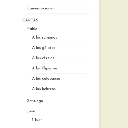
Lamentaciones
CARTAS
Pablo
A los romanos
A los gálatas
A los efesios
A los filipenses
A los colosenses
A los hebreos
Santiago
Juan
1 Juan