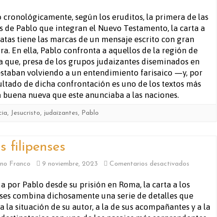
A
 cronológicamente, según los eruditos, la primera de las
s de Pablo que integran el Nuevo Testamento, la carta a
los
latas tiene las marcas de un mensaje escrito con gran
gálatas
a. En ella, Pablo confronta a aquellos de la región de
a que, presa de los grupos judaizantes diseminados en
staban volviendo a un entendimiento farisaico —y, por
sultado de dicha confrontación es uno de los textos más
a buena nueva que este anunciaba a las naciones.
cia
,
Jesucristo
,
judaizantes
,
Pablo
s filipenses
en
no Franco
9 noviembre, 2023
Comentarios desactivados
A
a por Pablo desde su prisión en Roma, la carta a los
nses combina dichosamente una serie de detalles que
los
a la situación de su autor, a la de sus acompañantes y a la
filipenses