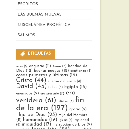
ESCRITOS
LAS BUENAS NUEVAS
MISCELÁNEA PROFÉTICA
SALMOS
ETIQUETAS
bondad de
angustia
(11)
Asiria
(7)
amor
(6)
Dios
(12)
buenas nuevas
(12)
confianza
(8)
cosas primeras y últimas
(16)
Cristo
(44)
cuerpo del Cristo
(8)
David
(45)
Egipto
(15)
Edom
(8)
era
enemigos
(9)
era presente
(7)
fin
venidera
(61)
Filistea
(7)
de la era
(127)
gracia
(9)
Hijo de Dios
(23)
Hijo del Hombre
humanidad
(19)
(11)
impiedad
Iglesia
(6)
iniquidad
(17)
instrucción de Dios
(9)
(8)