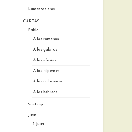
Lamentaciones
CARTAS
Pablo
A los romanos
A los gálatas
A los efesios
A los filipenses
A los colosenses
A los hebreos
Santiago
Juan
1 Juan