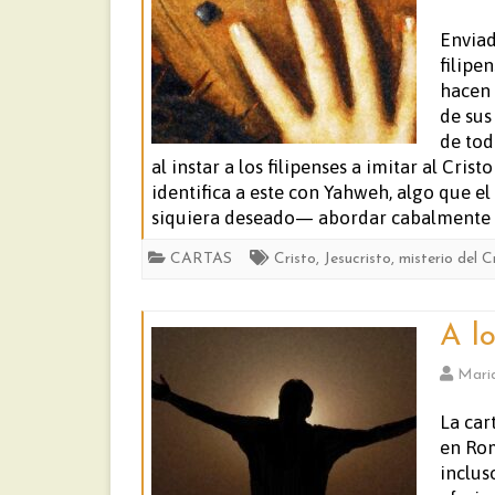
Enviad
filipe
hacen 
de sus
de tod
al instar a los filipenses a imitar al Cri
identifica a este con Yahweh, algo que 
siquiera deseado— abordar cabalmente du
CARTAS
Cristo
,
Jesucristo
,
misterio del C
A l
Mari
La car
en Rom
inclus