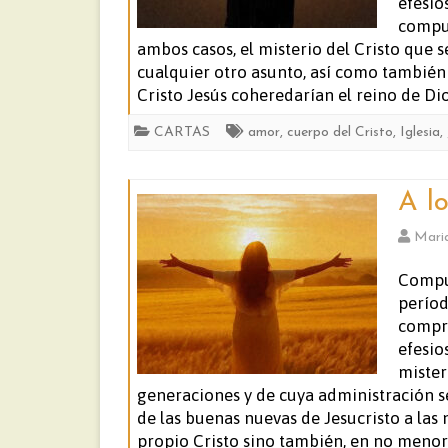
efesio
compue
ambos casos, el misterio del Cristo que 
cualquier otro asunto, así como también 
Cristo Jesús coheredarían el reino de D
CARTAS
amor
,
cuerpo del Cristo
,
Iglesia
,
A lo
Mari
Compue
períod
compre
efesio
mister
generaciones y de cuya administración s
de las buenas nuevas de Jesucristo a las 
propio Cristo sino también, en no menor 