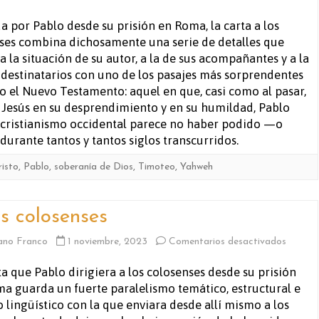
A
a por Pablo desde su prisión en Roma, la carta a los
nses combina dichosamente una serie de detalles que
los
a la situación de su autor, a la de sus acompañantes y a la
filipens
 destinatarios con uno de los pasajes más sorprendentes
o el Nuevo Testamento: aquel en que, casi como al pasar,
sto Jesús en su desprendimiento y en su humildad, Pablo
el cristianismo occidental parece no haber podido —o
rante tantos y tantos siglos transcurridos.
risto
,
Pablo
,
soberanía de Dios
,
Timoteo
,
Yahweh
os colosenses
en
ano Franco
1 noviembre, 2023
Comentarios desactivados
A
ta que Pablo dirigiera a los colosenses desde su prisión
a guarda un fuerte paralelismo temático, estructural e
los
o lingüístico con la que enviara desde allí mismo a los
colosen