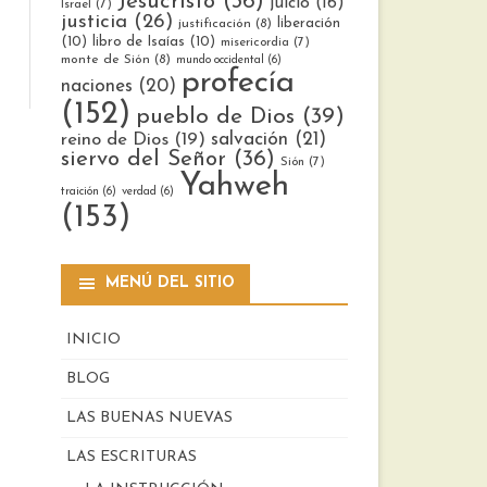
Jesucristo
(36)
juicio
(16)
Israel
(7)
justicia
(26)
liberación
justificación
(8)
(10)
libro de Isaías
(10)
misericordia
(7)
monte de Sión
(8)
mundo occidental
(6)
profecía
naciones
(20)
(152)
pueblo de Dios
(39)
reino de Dios
(19)
salvación
(21)
siervo del Señor
(36)
Sión
(7)
Yahweh
traición
(6)
verdad
(6)
(153)
MENÚ DEL SITIO
INICIO
BLOG
LAS BUENAS NUEVAS
LAS ESCRITURAS