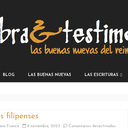
Skip
to
BLOG
LAS BUENAS NUEVAS
LAS ESCRITURAS
content
LA INSTRUCCIÓN
LOS PROFETAS
LOS ESCRITOS
s filipenses
CARTAS
en
ano Franco
9 noviembre, 2023
Comentarios desactivados