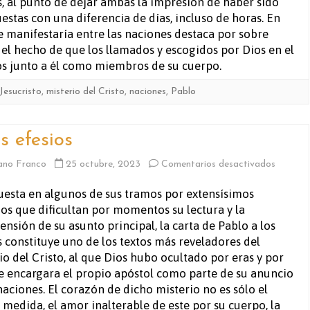
s, al punto de dejar ambas la impresión de haber sido
stas con una diferencia de días, incluso de horas. En
se manifestaría entre las naciones destaca por sobre
el hecho de que los llamados y escogidos por Dios en el
ios junto a él como miembros de su cuerpo.
Jesucristo
,
misterio del Cristo
,
naciones
,
Pablo
s efesios
en
ano Franco
25 octubre, 2023
Comentarios desactivados
A
sta en algunos de sus tramos por extensísimos
os que dificultan por momentos su lectura y la
los
nsión de su asunto principal, la carta de Pablo a los
efesios
s constituye uno de los textos más reveladores del
io del Cristo, al que Dios hubo ocultado por eras y por
e encargara el propio apóstol como parte de su anuncio
naciones. El corazón de dicho misterio no es sólo el
medida, el amor inalterable de este por su cuerpo, la