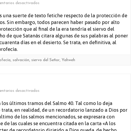
en
ntarios desactivados
Salmo
una suerte de texto fetiche respecto de la protección de
sos. Sin embargo, todos parecen haber pasado por alto
91
tección que al final de la era tendría el siervo del
ho de que Satanás citara algunas de sus palabras al poner
cuarenta días en el desierto. Se trata, en definitiva, al
profecía.
ofecía
,
salvación
,
siervo del Señor
,
Yahweh
en
ntarios desactivados
Salmo
 los últimos tramos del Salmo 40. Tal como lo deja
 trata, en realidad, de un recordatorio lanzado a Dios por
70
último de los salmos mencionados, se expresara con
 de las cuales se encuentra citada en la carta «A los
ter de recordatorio dirigido a Dios queda, de hecho,