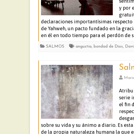
sentim
y por 
gratui
declaraciones importantísimas respecto 
de Yahweh, un pacto fundado en la gracia
en él en todo tiempo para el perdón de s
SALMOS
angustia
,
bondad de Dios
,
Davi
Sal
Mari
Atribu
serie 
el fin
respec
desgas
sobre su vida y su ánimo a diario. Es est
de la propia naturaleza humana la que es