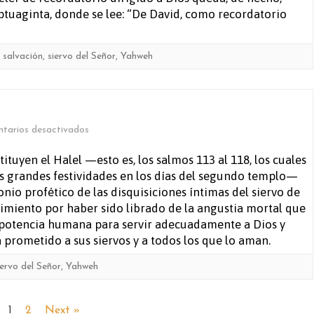
ptuaginta, donde se lee: “De David, como recordatorio
,
salvación
,
siervo del Señor
,
Yahweh
en
tarios desactivados
Salmo
tuyen el Halel —esto es, los salmos 113 al 118, los cuales
as grandes festividades en los días del segundo templo—
116
nio profético de las disquisiciones íntimas del siervo de
imiento por haber sido librado de la angustia mortal que
impotencia humana para servir adecuadamente a Dios y
 prometido a sus siervos y a todos los que lo aman.
iervo del Señor
,
Yahweh
1
2
Next »