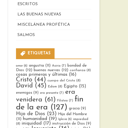
ESCRITOS
LAS BUENAS NUEVAS
MISCELÁNEA PROFÉTICA
SALMOS
ETIQUETAS
bondad de
angustia
(11)
Asiria
(7)
amor
(6)
Dios
(12)
buenas nuevas
(12)
confianza
(8)
cosas primeras y últimas
(16)
Cristo
(44)
cuerpo del Cristo
(8)
David
(45)
Egipto
(15)
Edom
(8)
era
enemigos
(9)
era presente
(7)
fin
venidera
(61)
Filistea
(7)
de la era
(127)
gracia
(9)
Hijo de Dios
(23)
Hijo del Hombre
humanidad
(19)
(11)
impiedad
Iglesia
(6)
iniquidad
(17)
instrucción de Dios
(9)
(8)