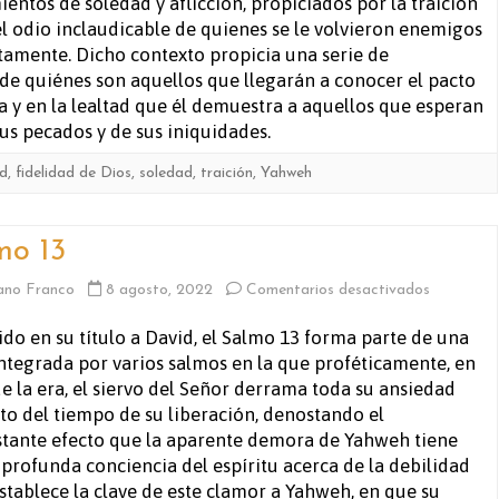
ientos de soledad y aflicción, propiciados por la traición
el odio inclaudicable de quienes se le volvieron enemigos
tamente. Dicho contexto propicia una serie de
de quiénes son aquellos que llegarán a conocer el pacto
 y en la lealtad que él demuestra a aquellos que esperan
us pecados y de sus iniquidades.
d
,
fidelidad de Dios
,
soledad
,
traición
,
Yahweh
mo 13
en
ano Franco
8 agosto, 2022
Comentarios desactivados
Salmo
ido en su título a David, el Salmo 13 forma parte de una
integrada por varios salmos en la que proféticamente, en
13
 de la era, el siervo del Señor derrama toda su ansiedad
to del tiempo de su liberación, denostando el
tante efecto que la aparente demora de Yahweh tiene
a profunda conciencia del espíritu acerca de la debilidad
tablece la clave de este clamor a Yahweh, en que su