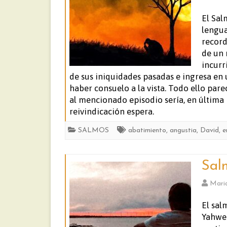
El Sal
lengua
record
de un 
incurr
de sus iniquidades pasadas e ingresa en
haber consuelo a la vista. Todo ello par
al mencionado episodio sería, en última i
reivindicación espera.
SALMOS
abatimiento
,
angustia
,
David
,
e
Sal
Mari
El sal
Yahweh