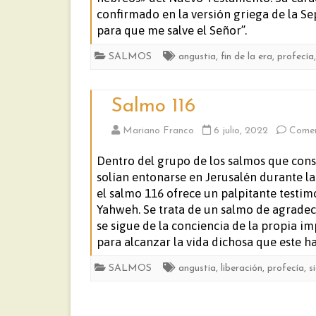
confirmado en la versión griega de la Se
para que me salve el Señor”.
SALMOS
angustia
,
fin de la era
,
profecía
Salmo 116
Mariano Franco
6 julio, 2022
Comen
Dentro del grupo de los salmos que consti
solían entonarse en Jerusalén durante l
el salmo 116 ofrece un palpitante testimo
Yahweh. Se trata de un salmo de agradec
se sigue de la conciencia de la propia 
para alcanzar la vida dichosa que este ha
SALMOS
angustia
,
liberación
,
profecía
,
s
Paginación