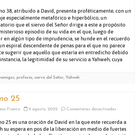
Salmo
mo 38, atribuido a David, presenta proféticamente, con un
je especialmente metafórico e hiperbólico, un
38
atorio que el siervo del Señor dirige a este a propósito
misterioso episodio de su vida en el que, luego de
ir en algún tipo de imprudencia, se hunde en el recuerdo
 un espiral descendente de penas para el que no parece
ece sugerir que aquello que estaría en entredicho debido
nstancia, la legitimidad de su servicio a Yahweh, cuya
nemigos
,
profecía
,
siervo del Señor
,
Yahweh
mo 25
en
ano Franco
9 agosto, 2022
Comentarios desactivados
Salmo
mo 25 es una oración de David en la que este recuerda a
 su espera en pos de la liberación en medio de fuertes
25