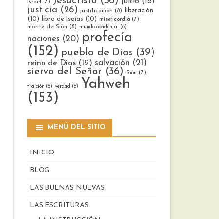
Jesucristo
(36)
juicio
(16)
Israel
(7)
justicia
(26)
liberación
justificación
(8)
(10)
libro de Isaías
(10)
misericordia
(7)
monte de Sión
(8)
mundo occidental
(6)
profecía
naciones
(20)
(152)
pueblo de Dios
(39)
reino de Dios
(19)
salvación
(21)
siervo del Señor
(36)
Sión
(7)
Yahweh
traición
(6)
verdad
(6)
(153)
MENÚ DEL SITIO
INICIO
BLOG
LAS BUENAS NUEVAS
LAS ESCRITURAS