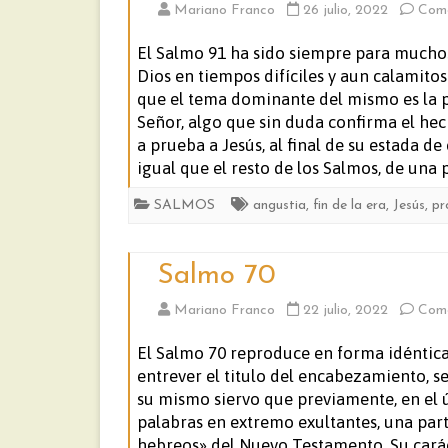
Mariano Franco
26 julio, 2022
Come
El Salmo 91 ha sido siempre para muchos 
Dios en tiempos difíciles y aun calamito
que el tema dominante del mismo es la pro
Señor, algo que sin duda confirma el hec
a prueba a Jesús, al final de su estada de 
igual que el resto de los Salmos, de una 
SALMOS
angustia
,
fin de la era
,
Jesús
,
pr
Salmo 70
Mariano Franco
22 julio, 2022
Come
El Salmo 70 reproduce en forma idéntica
entrever el titulo del encabezamiento, se
su mismo siervo que previamente, en el 
palabras en extremo exultantes, una parte
hebreos» del Nuevo Testamento. Su carác