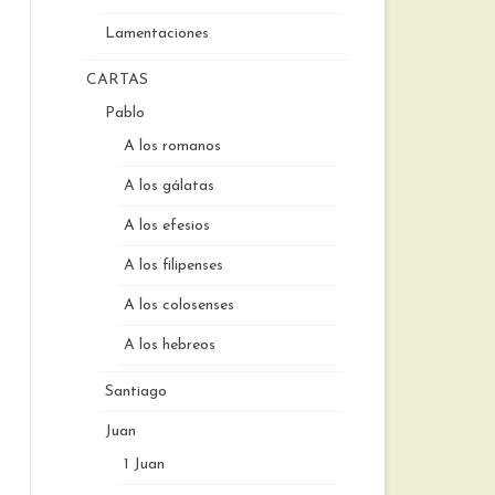
Lamentaciones
CARTAS
Pablo
A los romanos
A los gálatas
A los efesios
A los filipenses
A los colosenses
A los hebreos
Santiago
Juan
1 Juan