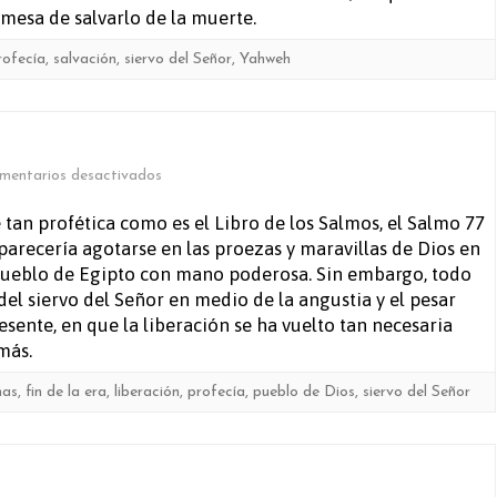
mesa de salvarlo de la muerte.
rofecía
,
salvación
,
siervo del Señor
,
Yahweh
en
mentarios desactivados
Salmo
tan profética como es el Libro de los Salmos, el Salmo 77
arecería agotarse en las proezas y maravillas de Dios en
77
u pueblo de Egipto con mano poderosa. Sin embargo, todo
del siervo del Señor en medio de la angustia y el pesar
resente, en que la liberación se ha vuelto tan necesaria
más.
mas
,
fin de la era
,
liberación
,
profecía
,
pueblo de Dios
,
siervo del Señor