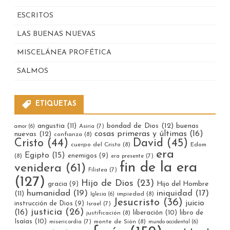
ESCRITOS
LAS BUENAS NUEVAS
MISCELÁNEA PROFÉTICA
SALMOS
ETIQUETAS
bondad de Dios
(12)
buenas
angustia
(11)
Asiria
(7)
amor
(6)
cosas primeras y últimas
(16)
nuevas
(12)
confianza
(8)
Cristo
(44)
David
(45)
cuerpo del Cristo
(8)
Edom
era
Egipto
(15)
enemigos
(9)
(8)
era presente
(7)
fin de la era
venidera
(61)
Filistea
(7)
(127)
Hijo de Dios
(23)
gracia
(9)
Hijo del Hombre
humanidad
(19)
iniquidad
(17)
(11)
impiedad
(8)
Iglesia
(6)
Jesucristo
(36)
juicio
instrucción de Dios
(9)
Israel
(7)
justicia
(26)
(16)
liberación
(10)
libro de
justificación
(8)
Isaías
(10)
misericordia
(7)
monte de Sión
(8)
mundo occidental
(6)