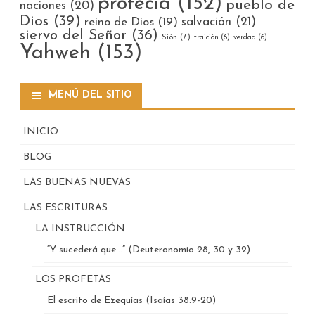
profecía
(152)
pueblo de
naciones
(20)
Dios
(39)
reino de Dios
(19)
salvación
(21)
siervo del Señor
(36)
Sión
(7)
traición
(6)
verdad
(6)
Yahweh
(153)
MENÚ DEL SITIO
INICIO
BLOG
LAS BUENAS NUEVAS
LAS ESCRITURAS
LA INSTRUCCIÓN
“Y sucederá que…” (Deuteronomio 28, 30 y 32)
LOS PROFETAS
El escrito de Ezequías (Isaías 38:9-20)