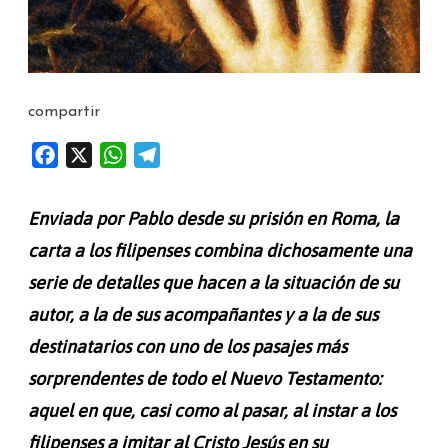
compartir
F
X
W
T
a
h
e
c
a
l
Enviada por Pablo desde su prisión en Roma, la
e
t
e
carta a los filipenses combina dichosamente una
b
s
g
serie de detalles que hacen a la situación de su
o
A
r
o
p
a
autor, a la de sus acompañantes y a la de sus
k
p
m
destinatarios con uno de los pasajes más
sorprendentes de todo el Nuevo Testamento:
aquel en que, casi
como al pasar
,
al instar a los
filipenses a imitar al Cristo Jesús en su