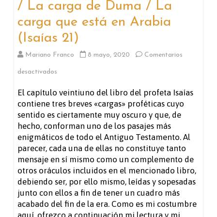
/ La carga de Duma / La
carga que está en Arabia
(Isaías 21)
Mariano Franco
8 mayo, 2020
Comentarios
en
desactivados
La
El capítulo veintiuno del libro del profeta Isaías
contiene tres breves «cargas» proféticas cuyo
carga
sentido es ciertamente muy oscuro y que, de
del
hecho, conforman uno de los pasajes más
enigmáticos de todo el Antiguo Testamento. Al
desierto
parecer, cada una de ellas no constituye tanto
del
mensaje en sí mismo como un complemento de
otros oráculos incluidos en el mencionado libro,
mar
debiendo ser, por ello mismo, leídas y sopesadas
/
junto con ellos a fin de tener un cuadro más
acabado del fin de la era. Como es mi costumbre
La
aquí, ofrezco a continuación mi lectura y mi