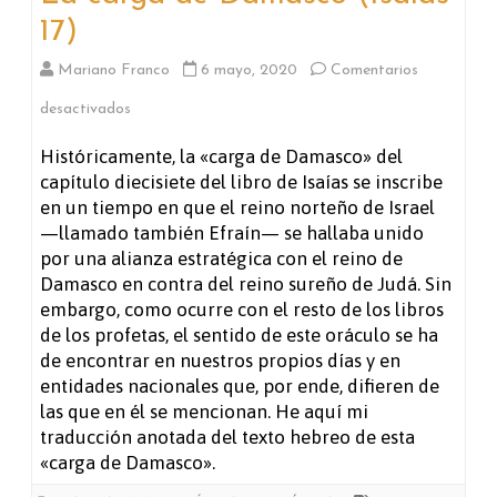
17)
Mariano Franco
6 mayo, 2020
Comentarios
en
desactivados
La
Históricamente, la «carga de Damasco» del
capítulo diecisiete del libro de Isaías se inscribe
carga
en un tiempo en que el reino norteño de Israel
de
—llamado también Efraín— se hallaba unido
por una alianza estratégica con el reino de
Damasco
Damasco en contra del reino sureño de Judá. Sin
(Isaías
embargo, como ocurre con el resto de los libros
de los profetas, el sentido de este oráculo se ha
17)
de encontrar en nuestros propios días y en
entidades nacionales que, por ende, difieren de
las que en él se mencionan. He aquí mi
traducción anotada del texto hebreo de esta
«carga de Damasco».