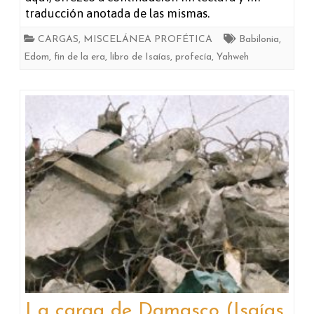
carga
traducción anotada de las mismas.
de
CARGAS
,
MISCELÁNEA PROFÉTICA
Babilonia
,
Edom
,
fin de la era
,
libro de Isaías
,
profecía
,
Yahweh
Duma
/
La
carga
que
está
en
Arabia
(Isaías
21)
La carga de Damasco (Isaías