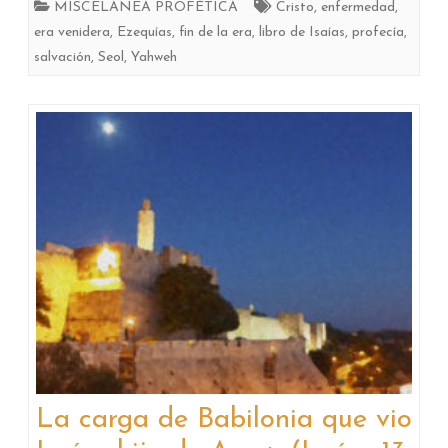
MISCELÁNEA PROFÉTICA
Cristo
,
enfermedad
,
era venidera
,
Ezequías
,
fin de la era
,
libro de Isaías
,
profecía
,
salvación
,
Seol
,
Yahweh
La carga de Babilonia que vio