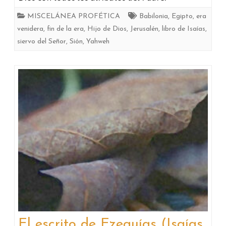
MISCELÁNEA PROFÉTICA
Babilonia
,
Egipto
,
era
venidera
,
fin de la era
,
Hijo de Dios
,
Jerusalén
,
libro de Isaías
,
siervo del Señor
,
Sión
,
Yahweh
El escrito de Ezequías (Isaías