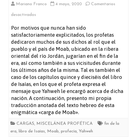
Mariano Franco
4 mayo, 2020
Comentarios
en
desactivados
La
Por motivos que nunca han sido
satisfactoriamente explicitados, los profetas
carga
dedicaron muchos de sus dichos al rol que el
de
pueblo y el país de Moab, ubicado en la ribera
oriental del río Jordán, jugarían en el fin de la
Moab
era, así como también a sus vicisitudes durante
(Isaías
los últimos años de la misma. Tal es también el
caso de los capítulos quince y dieciséis del libro
15
de Isaías, en los que el profeta expresa el
y
mensaje que Yahweh le encargó acerca de dicha
nación. A continuación, presento mi propia
16)
traducción anotada del texto hebreo de esta
enigmática «carga de Moab».
CARGAS
,
MISCELÁNEA PROFÉTICA
fin de la
era
,
libro de Isaías
,
Moab
,
profecía
,
Yahweh