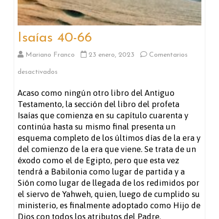
Isaías 40-66
Mariano Franco
23 enero, 2023
Comentarios
en
desactivados
Isaías
Acaso como ningún otro libro del Antiguo
Testamento, la sección del libro del profeta
40-
Isaías que comienza en su capítulo cuarenta y
66
continúa hasta su mismo final presenta un
esquema completo de los últimos días de la era y
del comienzo de la era que viene. Se trata de un
éxodo como el de Egipto, pero que esta vez
tendrá a Babilonia como lugar de partida y a
Sión como lugar de llegada de los redimidos por
el siervo de Yahweh, quien, luego de cumplido su
ministerio, es finalmente adoptado como Hijo de
Dios con todos los atributos del Padre.