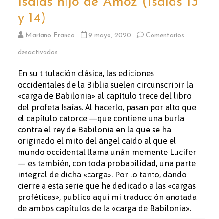
Isaías hijo de Amoz (Isaías 13
y 14)
Mariano Franco
9 mayo, 2020
Comentarios
en
desactivados
La
En su titulación clásica, las ediciones
occidentales de la Biblia suelen circunscribir la
carga
«carga de Babilonia» al capítulo trece del libro
de
del profeta Isaías. Al hacerlo, pasan por alto que
el capítulo catorce —que contiene una burla
Babilonia
contra el rey de Babilonia en la que se ha
que
originado el mito del ángel caído al que el
mundo occidental llama unánimemente Lucifer
vio
— es también, con toda probabilidad, una parte
Isaías
integral de dicha «carga». Por lo tanto, dando
cierre a esta serie que he dedicado a las «cargas
hijo
proféticas», publico aquí mi traducción anotada
de
de ambos capítulos de la «carga de Babilonia».