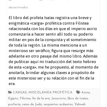
en
desactivados
La
El libro del profeta Isaías registra una breve y
enigmática «carga» profética contra Filistea
carga
relacionada con los días en que el imperio asirio
que
comenzaría a hacer sentir allí todo su poderío
militar en pos de la conquista y el sometimiento
fue
de toda la región. La misma menciona a un
en
misterioso ser seráfico, figura que resurge más
adelante en otro pasaje del mismo libro. Además
el
de publicar aquí mi traducción del texto hebreo
año
de esta «carga», me he propuesto, al momento de
anotarla, brindar algunas claves a propósito de
en
este misterioso ser y su relación con el fin de la
que
era.
murió
CARGAS
,
MISCELÁNEA PROFÉTICA
Asiria
,
Egipto
,
Filistea
,
fin de la era
,
Jesucristo
,
libro de Isaías
,
el
profecía
,
reino de Judá
,
serpientes ardientes
,
Yahweh