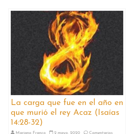
La carga que fue en el año en
que murió el rey Acaz (Isaías
14:28-32)
Mariano Franco
2 mayo, 2020
Comentarios