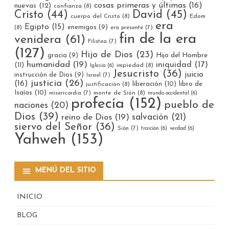
cosas primeras y últimas
(16)
nuevas
(12)
confianza
(8)
Cristo
(44)
David
(45)
cuerpo del Cristo
(8)
Edom
era
Egipto
(15)
enemigos
(9)
(8)
era presente
(7)
fin de la era
venidera
(61)
Filistea
(7)
(127)
Hijo de Dios
(23)
gracia
(9)
Hijo del Hombre
humanidad
(19)
iniquidad
(17)
(11)
impiedad
(8)
Iglesia
(6)
Jesucristo
(36)
juicio
instrucción de Dios
(9)
Israel
(7)
justicia
(26)
(16)
liberación
(10)
libro de
justificación
(8)
Isaías
(10)
misericordia
(7)
monte de Sión
(8)
mundo occidental
(6)
profecía
(152)
pueblo de
naciones
(20)
Dios
(39)
reino de Dios
(19)
salvación
(21)
siervo del Señor
(36)
Sión
(7)
traición
(6)
verdad
(6)
Yahweh
(153)
MENÚ DEL SITIO
INICIO
BLOG