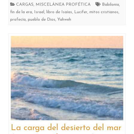
Amoz
CARGAS
,
MISCELÁNEA PROFÉTICA
Babilonia
,
fin de la era
,
Israel
,
libro de Isaías
,
Lucifer
,
mitos cristianos
,
(Isaías
profecía
,
pueblo de Dios
,
Yahweh
13
y
14)
La carga del desierto del mar