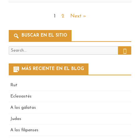
rey
Acaz
Paginación
1
2
Next »
(Isaías
de
14:28-
BUSCAR EN EL SITIO
entradas
32)
Search
Search
for:
MÁS RECIENTE EN EL BLOG
Rut
Eclesiastés
A los gálatas
Judas
A los filipenses