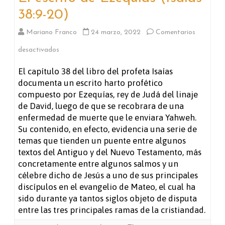
38:9-20)
Mariano Franco
24 marzo, 2022
Comentarios
en
desactivados
El
El capítulo 38 del libro del profeta Isaías
documenta un escrito harto profético
escrito
compuesto por Ezequías, rey de Judá del linaje
de
de David, luego de que se recobrara de una
enfermedad de muerte que le enviara Yahweh.
Ezequías
Su contenido, en efecto, evidencia una serie de
(Isaías
temas que tienden un puente entre algunos
textos del Antiguo y del Nuevo Testamento, más
38:9-
concretamente entre algunos salmos y un
20)
célebre dicho de Jesús a uno de sus principales
discípulos en el evangelio de Mateo, el cual ha
sido durante ya tantos siglos objeto de disputa
entre las tres principales ramas de la cristiandad.