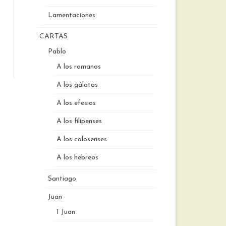
Lamentaciones
CARTAS
Pablo
A los romanos
A los gálatas
A los efesios
A los filipenses
A los colosenses
A los hebreos
Santiago
Juan
1 Juan