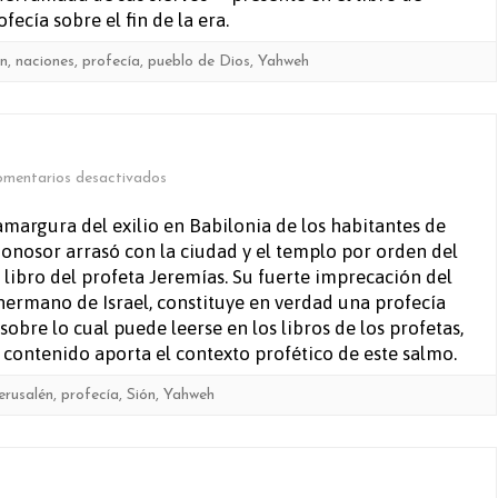
ecía sobre el fin de la era.
ón
,
naciones
,
profecía
,
pueblo de Dios
,
Yahweh
en
mentarios desactivados
Salmo
a amargura del exilio en Babilonia de los habitantes de
onosor arrasó con la ciudad y el templo por orden del
137
libro del profeta Jeremías. Su fuerte imprecación del
hermano de Israel, constituye en verdad una profecía
 sobre lo cual puede leerse en los libros de los profetas,
contenido aporta el contexto profético de este salmo.
erusalén
,
profecía
,
Sión
,
Yahweh