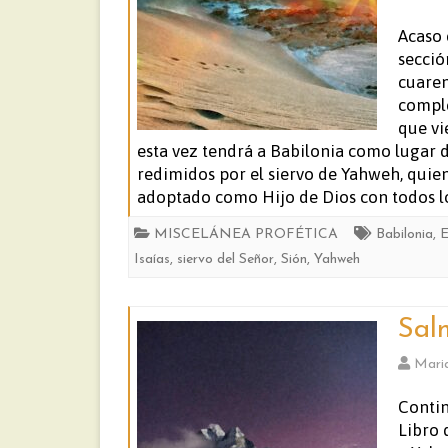
Acaso 
secció
cuaren
comple
que vi
esta vez tendrá a Babilonia como lugar d
redimidos por el siervo de Yahweh, quien
adoptado como Hijo de Dios con todos lo
MISCELÁNEA PROFÉTICA
Babilonia
,
E
Isaías
,
siervo del Señor
,
Sión
,
Yahweh
Sal
Mari
Contin
Libro 