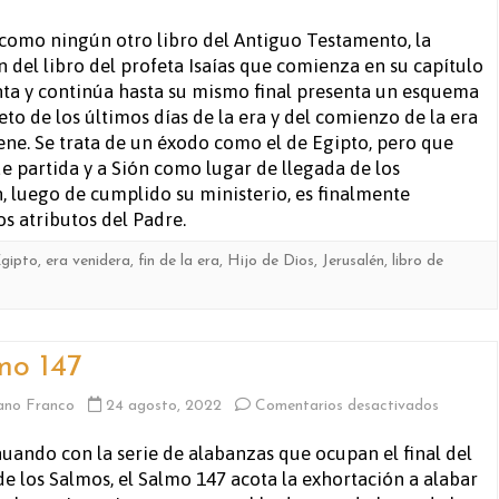
Isaías
como ningún otro libro del Antiguo Testamento, la
n del libro del profeta Isaías que comienza en su capítulo
40-
ta y continúa hasta su mismo final presenta un esquema
66
to de los últimos días de la era y del comienzo de la era
ene. Se trata de un éxodo como el de Egipto, pero que
e partida y a Sión como lugar de llegada de los
, luego de cumplido su ministerio, es finalmente
s atributos del Padre.
gipto
,
era venidera
,
fin de la era
,
Hijo de Dios
,
Jerusalén
,
libro de
mo 147
en
ano Franco
24 agosto, 2022
Comentarios desactivados
Salmo
uando con la serie de alabanzas que ocupan el final del
de los Salmos, el Salmo 147 acota la exhortación a alabar
147