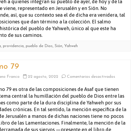
eh a quienes integran su pueblo de ayer, de hoy y de la
e viene, representado en Jerusalén y en Sión. No
nde, así, que su contexto sea el de dicha era venidera, tal
osiciones que dan término a la colección. El salmo
istórica del pueblo de Yahweh, único al que este ha
nto de sus caminos.
a
,
providencia
,
pueblo de Dios
,
Sión
,
Yahweh
mo 79
en
ano Franco
22 agosto, 2022
Comentarios desactivados
Salmo
mo 79 es otra de las composiciones de Asaf que tienen
ema central la humillación del pueblo de Dios entre las
79
es como parte de la dura disciplina de Yahweh por sus
dades crónicas. En tal sentido, la mención específica de la
de Jerusalén a manos de dichas naciones tiene no pocos
 libro de las Lamentaciones. Finalmente, la mención de la
derramada de sus siervos —presente en el libro de