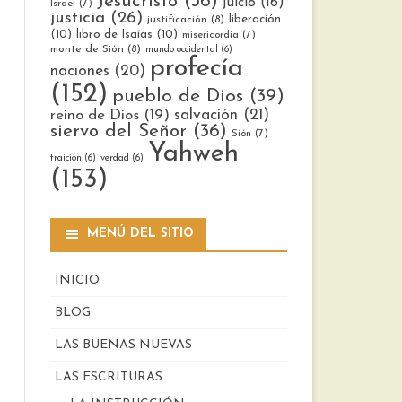
Jesucristo
(36)
juicio
(16)
Israel
(7)
justicia
(26)
liberación
justificación
(8)
(10)
libro de Isaías
(10)
misericordia
(7)
monte de Sión
(8)
mundo occidental
(6)
profecía
naciones
(20)
(152)
pueblo de Dios
(39)
reino de Dios
(19)
salvación
(21)
siervo del Señor
(36)
Sión
(7)
Yahweh
traición
(6)
verdad
(6)
(153)
MENÚ DEL SITIO
INICIO
BLOG
LAS BUENAS NUEVAS
LAS ESCRITURAS