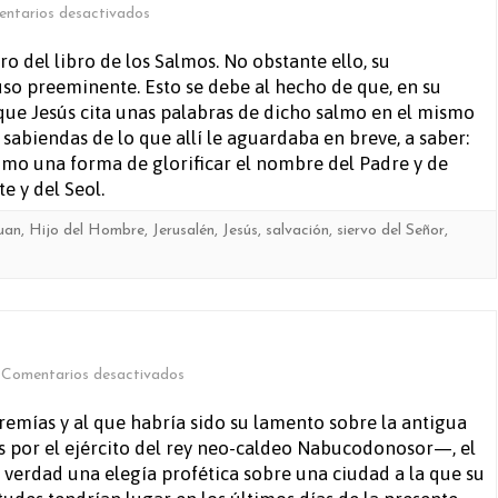
en
ntarios desactivados
Salmo
o del libro de los Salmos. No obstante ello, su
uso preeminente. Esto se debe al hecho de que, en su
6
que Jesús cita unas palabras de dicho salmo en el mismo
 sabiendas de lo que allí le aguardaba en breve, a saber:
omo una forma de glorificar el nombre del Padre y de
e y del Seol.
uan
,
Hijo del Hombre
,
Jerusalén
,
Jesús
,
salvación
,
siervo del Señor
,
en
Comentarios desactivados
Lamentaciones
remías y al que habría sido su lamento sobre la antigua
 por el ejército del rey neo-caldeo Nabucodonosor—, el
 verdad una elegía profética sobre una ciudad a la que su