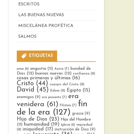
ESCRITOS
LAS BUENAS NUEVAS
MISCELÁNEA PROFÉTICA
SALMOS
ETIQUETAS
bondad de
angustia
(11)
Asiria
(7)
amor
(6)
Dios
(12)
buenas nuevas
(12)
confianza
(8)
cosas primeras y últimas
(16)
Cristo
(44)
cuerpo del Cristo
(8)
David
(45)
Egipto
(15)
Edom
(8)
era
enemigos
(9)
era presente
(7)
fin
venidera
(61)
Filistea
(7)
de la era
(127)
gracia
(9)
Hijo de Dios
(23)
Hijo del Hombre
humanidad
(19)
(11)
impiedad
Iglesia
(6)
iniquidad
(17)
instrucción de Dios
(9)
(8)