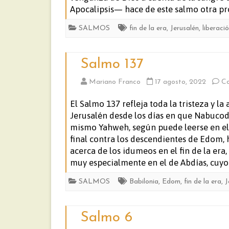
Apocalipsis— hace de este salmo otra prof
SALMOS
fin de la era
,
Jerusalén
,
liberaci
Salmo 137
Mariano Franco
17 agosto, 2022
Co
El Salmo 137 refleja toda la tristeza y l
Jerusalén desde los días en que Nabucod
mismo Yahweh, según puede leerse en el 
final contra los descendientes de Edom, 
acerca de los idumeos en el fin de la era,
muy especialmente en el de Abdías, cuyo 
SALMOS
Babilonia
,
Edom
,
fin de la era
,
J
Salmo 6