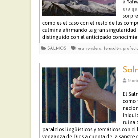
a Yahw
era qu
sorpre
como es el caso con el resto de las comp
culmina afirmando la gran singularidad h
distinguido con el anticipado conocimie
SALMOS
era venidera
,
Jerusalén
,
profecí
Sal
Mari
El Sal
como t
nacion
iniqui
ruina 
paralelos lingüísticos y temáticos con el
venganza de Dios a cuenta de la sangre 