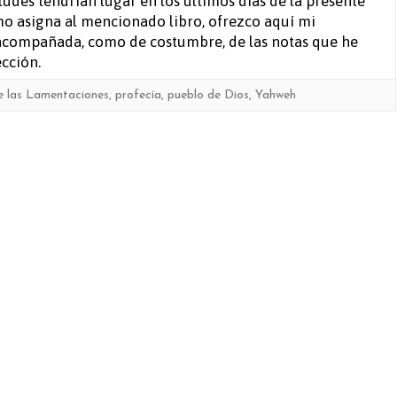
tudes tendrían lugar en los últimos días de la presente
imo asigna al mencionado libro, ofrezco aquí mi
 acompañada, como de costumbre, de las notas que he
cción.
de las Lamentaciones
,
profecía
,
pueblo de Dios
,
Yahweh