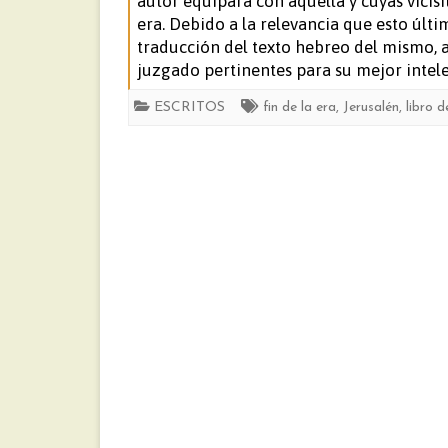
autor equipara con aquella y cuyas vicisi
era. Debido a la relevancia que esto últ
traducción del texto hebreo del mismo,
juzgado pertinentes para su mejor intele
ESCRITOS
fin de la era
,
Jerusalén
,
libro 