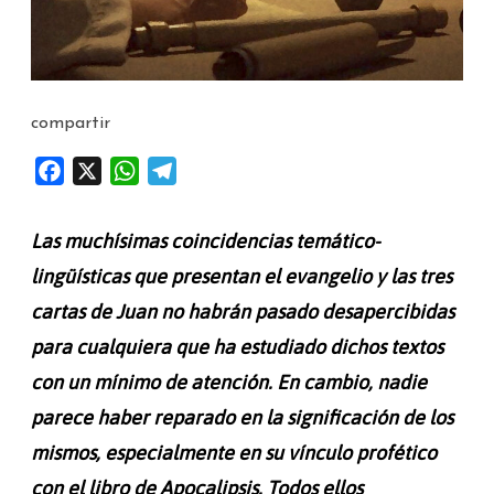
compartir
F
X
W
T
a
h
e
c
a
l
Las muchísimas coincidencias temático-
e
t
e
lingüísticas que presentan el evangelio y las tres
b
s
g
cartas de Juan no habrán pasado desapercibidas
o
A
r
o
p
a
para cualquiera que ha estudiado dichos textos
k
p
m
con un mínimo de atención. En cambio, nadie
parece haber reparado en la significación de los
mismos, especialmente en su vínculo profético
con el libro de Apocalipsis. Todos ellos