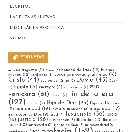
ESCRITOS
LAS BUENAS NUEVAS
MISCELÁNEA PROFÉTICA
SALMOS
ETIQUETAS
bondad de Dios
(12)
buenas
angustia
(11)
Asiria
(7)
amor
(6)
cosas primeras y últimas
(16)
nuevas
(12)
confianza
(8)
Cristo
(44)
David
(45)
cuerpo del Cristo
(8)
Edom
era
Egipto
(15)
enemigos
(9)
(8)
era presente
(7)
fin de la era
venidera
(61)
Filistea
(7)
(127)
Hijo de Dios
(23)
gracia
(9)
Hijo del Hombre
humanidad
(19)
iniquidad
(17)
(11)
impiedad
(8)
Iglesia
(6)
Jesucristo
(36)
juicio
instrucción de Dios
(9)
Israel
(7)
justicia
(26)
(16)
liberación
(10)
libro de
justificación
(8)
Isaías
(10)
misericordia
(7)
monte de Sión
(8)
mundo occidental
(6)
profecía
(152)
pueblo de