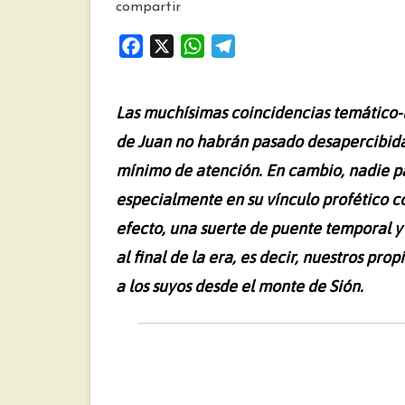
compartir
F
X
W
T
a
h
e
c
a
l
Las muchísimas coincidencias temático-li
e
t
e
de Juan no habrán pasado desapercibida
b
s
g
o
A
r
mínimo de atención. En cambio, nadie pa
o
p
a
especialmente en su vínculo profético con
k
p
m
efecto, una suerte de puente temporal y 
al final de la era, es decir, nuestros prop
a los suyos desde el monte de Sión.