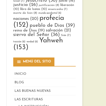
Jesucristo
(36)
juicio
(16)
Israel
(7)
justicia
(26)
liberación
justificación
(8)
(10)
libro de Isaías
(10)
misericordia
(7)
monte de Sión
(8)
mundo occidental
(6)
profecía
naciones
(20)
(152)
pueblo de Dios
(39)
reino de Dios
(19)
salvación
(21)
siervo del Señor
(36)
Sión
(7)
Yahweh
traición
(6)
verdad
(6)
(153)
MENÚ DEL SITIO
INICIO
BLOG
LAS BUENAS NUEVAS
LAS ESCRITURAS