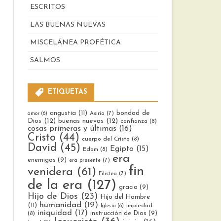
ESCRITOS
LAS BUENAS NUEVAS
MISCELÁNEA PROFÉTICA
SALMOS
ETIQUETAS
bondad de
angustia
(11)
Asiria
(7)
amor
(6)
Dios
(12)
buenas nuevas
(12)
confianza
(8)
cosas primeras y últimas
(16)
Cristo
(44)
cuerpo del Cristo
(8)
David
(45)
Egipto
(15)
Edom
(8)
era
enemigos
(9)
era presente
(7)
fin
venidera
(61)
Filistea
(7)
de la era
(127)
gracia
(9)
Hijo de Dios
(23)
Hijo del Hombre
humanidad
(19)
(11)
impiedad
Iglesia
(6)
iniquidad
(17)
instrucción de Dios
(9)
(8)