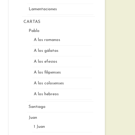
Lamentaciones
CARTAS
Pablo
A los romanos
A los gálatas
A los efesios
A los filipenses
A los colosenses
A los hebreos
Santiago
Juan
1 Juan