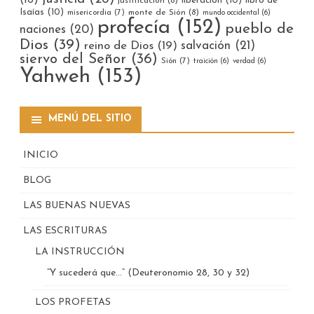
(16)
liberación
(10)
libro de
justificación
(8)
Isaías
(10)
misericordia
(7)
monte de Sión
(8)
mundo occidental
(6)
profecía
(152)
pueblo de
naciones
(20)
Dios
(39)
reino de Dios
(19)
salvación
(21)
siervo del Señor
(36)
Sión
(7)
traición
(6)
verdad
(6)
Yahweh
(153)
MENÚ DEL SITIO
INICIO
BLOG
LAS BUENAS NUEVAS
LAS ESCRITURAS
LA INSTRUCCIÓN
“Y sucederá que…” (Deuteronomio 28, 30 y 32)
LOS PROFETAS