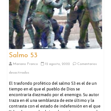
Salmo 53
Mariano Franco
12 agosto, 2022
Comentarios
en
desactivados
Salmo
El trasfondo profético del salmo 53 es el de un
tiempo en el que el pueblo de Dios se
53
encontraría diezmado por el enemigo. Su autor
traza en él una semblanza de este último y la
contrasta con el estado de indefensión en el que