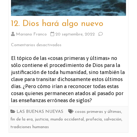
12. Dios hará algo nuevo
Mariano Franco
20 septiembre, 2022
en
Comentarios desactivados
12.
El tópico de las «cosas primeras y últimas» no
sólo contiene el procedimiento de Dios para la
Dios
justificación de toda humanidad, sino también la
hará
clave para transitar dichosamente estos últimos
días. ¿Pero cómo irían a reconocer todas estas
algo
cosas quienes permanecen atados al pasado por
nuevo
las enseñanzas erróneas de siglos?
LAS BUENAS NUEVAS
cosas primeras y últimas
,
fin de la era
,
justicia
,
mundo occidental
,
profecía
,
salvación
,
tradiciones humanas