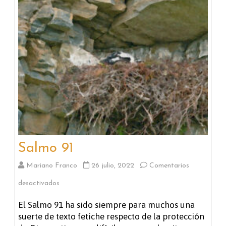
Salmo 91
Mariano Franco
26 julio, 2022
Comentarios
en
desactivados
Salmo
El Salmo 91 ha sido siempre para muchos una
suerte de texto fetiche respecto de la protección
91