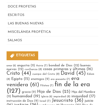
DOCE PROFETAS
ESCRITOS
LAS BUENAS NUEVAS
MISCELÁNEA PROFÉTICA
SALMOS
ETIQUETAS
bondad de Dios
(12)
buenas
angustia
(11)
Asiria
(7)
amor
(6)
cosas primeras y últimas
(16)
nuevas
(12)
confianza
(8)
Cristo
(44)
David
(45)
cuerpo del Cristo
(8)
Edom
era
Egipto
(15)
enemigos
(9)
(8)
era presente
(7)
fin de la era
venidera
(61)
Filistea
(7)
(127)
Hijo de Dios
(23)
gracia
(9)
Hijo del Hombre
humanidad
(19)
iniquidad
(17)
(11)
impiedad
(8)
Iglesia
(6)
Jesucristo
(36)
juicio
instrucción de Dios
(9)
Israel
(7)
justicia
(26)