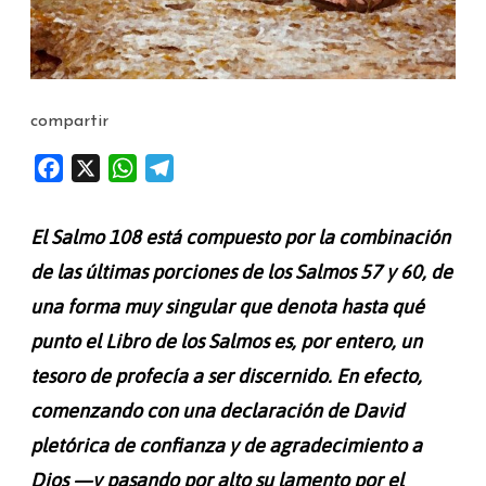
compartir
F
X
W
T
a
h
e
c
a
l
El Salmo 108 está compuesto por la combinación
e
t
e
de las últimas porciones de los Salmos 57 y 60, de
b
s
g
una forma muy singular que denota hasta qué
o
A
r
o
p
a
punto el Libro de los Salmos es, por entero, un
k
p
m
tesoro de profecía a ser discernido. En efecto,
comenzando con una declaración de David
pletórica de confianza y de agradecimiento a
Dios
—
y pasando por alto su lamento por el