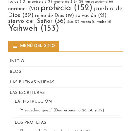
Isaías
(10)
misericordia
(7)
monte de Sión
(8)
mundo occidental
(6)
profecía
(152)
pueblo de
naciones
(20)
Dios
(39)
reino de Dios
(19)
salvación
(21)
siervo del Señor
(36)
Sión
(7)
traición
(6)
verdad
(6)
Yahweh
(153)
MENÚ DEL SITIO
INICIO
BLOG
LAS BUENAS NUEVAS
LAS ESCRITURAS
LA INSTRUCCIÓN
“Y sucederá que…” (Deuteronomio 28, 30 y 32)
LOS PROFETAS