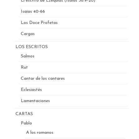
El escrito de Ezequías (Isaías 38:9-20)
Isaías 40-66
Los Doce Profetas
Cargas
LOS ESCRITOS
Salmos
Rut
Cantar de los cantares
Eclesiastés
Lamentaciones
CARTAS
Pablo
A los romanos