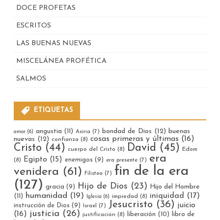
DOCE PROFETAS
ESCRITOS
LAS BUENAS NUEVAS
MISCELÁNEA PROFÉTICA
SALMOS
ETIQUETAS
bondad de Dios
(12)
buenas
angustia
(11)
Asiria
(7)
amor
(6)
cosas primeras y últimas
(16)
nuevas
(12)
confianza
(8)
Cristo
(44)
David
(45)
cuerpo del Cristo
(8)
Edom
era
Egipto
(15)
enemigos
(9)
(8)
era presente
(7)
fin de la era
venidera
(61)
Filistea
(7)
(127)
Hijo de Dios
(23)
gracia
(9)
Hijo del Hombre
humanidad
(19)
iniquidad
(17)
(11)
impiedad
(8)
Iglesia
(6)
Jesucristo
(36)
juicio
instrucción de Dios
(9)
Israel
(7)
justicia
(26)
(16)
liberación
(10)
libro de
justificación
(8)