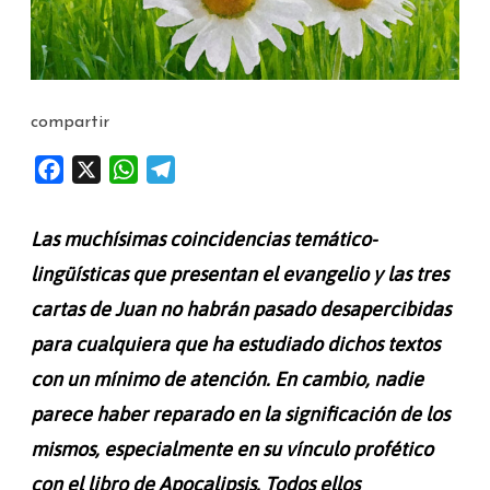
compartir
F
X
W
T
a
h
e
c
a
l
Las muchísimas coincidencias temático-
e
t
e
lingüísticas que presentan el evangelio y las tres
b
s
g
cartas de Juan no habrán pasado desapercibidas
o
A
r
o
p
a
para cualquiera que ha estudiado dichos textos
k
p
m
con un mínimo de atención. En cambio, nadie
parece haber reparado en la significación de los
mismos, especialmente en su vínculo profético
con el libro de Apocalipsis. Todos ellos