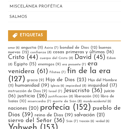
MISCELÁNEA PROFÉTICA
SALMOS
ETIQUETAS
bondad de Dios
(12)
buenas
angustia
(11)
Asiria
(7)
amor
(6)
cosas primeras y últimas
(16)
nuevas
(12)
confianza
(8)
Cristo
(44)
David
(45)
cuerpo del Cristo
(8)
Edom
era
Egipto
(15)
enemigos
(9)
(8)
era presente
(7)
fin de la era
venidera
(61)
Filistea
(7)
(127)
Hijo de Dios
(23)
gracia
(9)
Hijo del Hombre
humanidad
(19)
iniquidad
(17)
(11)
impiedad
(8)
Iglesia
(6)
Jesucristo
(36)
juicio
instrucción de Dios
(9)
Israel
(7)
justicia
(26)
(16)
liberación
(10)
libro de
justificación
(8)
Isaías
(10)
misericordia
(7)
monte de Sión
(8)
mundo occidental
(6)
profecía
(152)
pueblo de
naciones
(20)
Dios
(39)
reino de Dios
(19)
salvación
(21)
siervo del Señor
(36)
Sión
(7)
traición
(6)
verdad
(6)
Yahweh
(153)