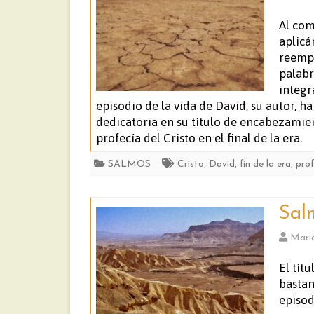
Al com
aplicá
reempl
palabr
integr
episodio de la vida de David, su autor, 
dedicatoria en su título de encabezamien
profecía del Cristo en el final de la era.
SALMOS
Cristo
,
David
,
fin de la era
,
prof
Sal
Mari
El tít
bastan
episod