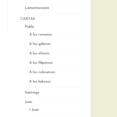
Lamentaciones
CARTAS
Pablo
A los romanos
A los gálatas
A los efesios
A los filipenses
A los colosenses
A los hebreos
Santiago
Juan
1 Juan