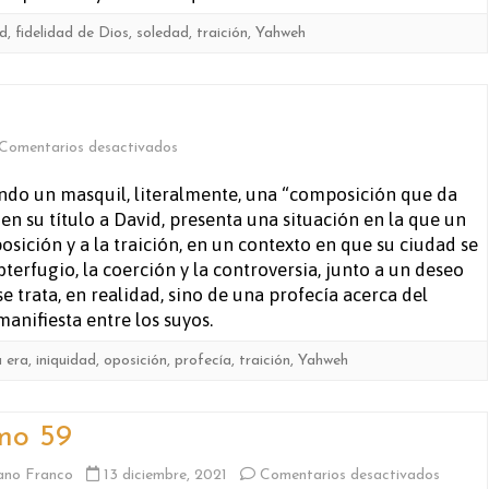
d
,
fidelidad de Dios
,
soledad
,
traición
,
Yahweh
en
Comentarios desactivados
Salmo
ndo un masquil, literalmente, una “composición que da
en su título a David, presenta una situación en la que un
55
osición y a la traición, en un contexto en que su ciudad se
bterfugio, la coerción y la controversia, junto a un deseo
 trata, en realidad, sino de una profecía acerca del
manifiesta entre los suyos.
a era
,
iniquidad
,
oposición
,
profecía
,
traición
,
Yahweh
mo 59
en
ano Franco
13 diciembre, 2021
Comentarios desactivados