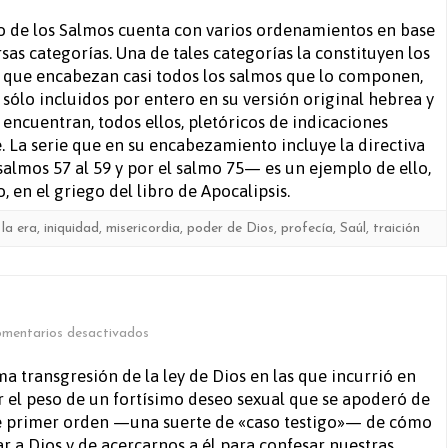
Salmo
ro de los Salmos cuenta con varios ordenamientos en base
rsas categorías. Una de tales categorías la constituyen los
59
s que encabezan casi todos los salmos que lo componen,
s sólo incluidos por entero en su versión original hebrea y
 encuentran, todos ellos, pletóricos de indicaciones
te. La serie que en su encabezamiento incluye la directiva
lmos 57 al 59 y por el salmo 75— es un ejemplo de ello,
, en el griego del libro de Apocalipsis.
 la era
,
iniquidad
,
misericordia
,
poder de Dios
,
profecía
,
Saúl
,
traición
en
mentarios desactivados
Salmo
ima transgresión de la ley de Dios en las que incurrió en
r el peso de un fortísimo deseo sexual que se apoderó de
51
 de primer orden —una suerte de «caso testigo»— de cómo
 a Dios y de acercarnos a él para confesar nuestras