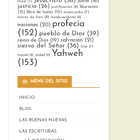
Jesucristo
(36)
juicio
(16)
Israel
(7)
justicia
(26)
liberación
justificación
(8)
(10)
libro de Isaías
(10)
misericordia
(7)
monte de Sión
(8)
mundo occidental
(6)
profecía
naciones
(20)
(152)
pueblo de Dios
(39)
reino de Dios
(19)
salvación
(21)
siervo del Señor
(36)
Sión
(7)
Yahweh
traición
(6)
verdad
(6)
(153)
MENÚ DEL SITIO
INICIO
BLOG
LAS BUENAS NUEVAS
LAS ESCRITURAS