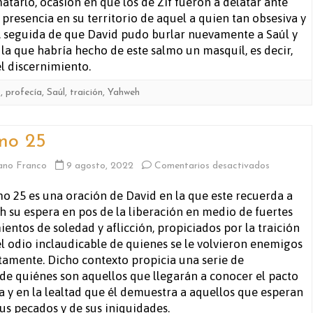
atarlo, ocasión en que los de Zif fueron a delatar ante
a presencia en su territorio de aquel a quien tan obsesiva y
a, seguida de que David pudo burlar nuevamente a Saúl y
es la que habría hecho de este salmo un masquíl, es decir,
l discernimiento.
s
,
profecía
,
Saúl
,
traición
,
Yahweh
mo 25
en
ano Franco
9 agosto, 2022
Comentarios desactivados
Salmo
mo 25 es una oración de David en la que este recuerda a
 su espera en pos de la liberación en medio de fuertes
25
ientos de soledad y aflicción, propiciados por la traición
el odio inclaudicable de quienes se le volvieron enemigos
tamente. Dicho contexto propicia una serie de
de quiénes son aquellos que llegarán a conocer el pacto
 y en la lealtad que él demuestra a aquellos que esperan
us pecados y de sus iniquidades.