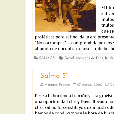
El lib
a dive
título
título
que se
proféticas para el final de la era presen
“No corrompas” —comprendida por los sa
al punto de encontrarse inserta, de hecho
SALMOS
David
,
enemigos de Dios
,
fin de
Salmo 51
Mariano Franco
27 marzo, 2020
Co
Pese a la horrenda traición y a la gravís
una oportunidad el rey David llevado po
él, el salmo 51 constituye una muestra
hemos de conducirnos a la hora de buscar