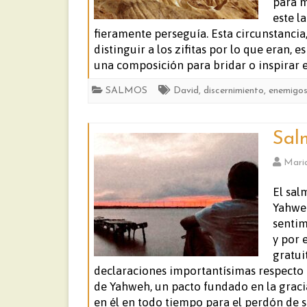
para m
este l
fieramente perseguía. Esta circunstanci
distinguir a los zifitas por lo que eran, 
una composición para bridar o inspirar e
SALMOS
David
,
discernimiento
,
enemigo
Sal
Mari
El sal
Yahweh
sentim
y por 
gratui
declaraciones importantísimas respecto 
de Yahweh, un pacto fundado en la gracia
en él en todo tiempo para el perdón de s