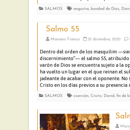
SALMOS
angustia
,
bondad de Dios
,
Davi
Salmo 55
Mariano Franco
21 diciembre, 2021
Dentro del orden de los masquilim —sie
discernimiento”— el salmo 55, atribuido 
varón de Dios se encuentra sujeto a la op
ha vuelto un lugar en el que reinan el su
jadeante de acabar con el oponente. No se
Cristo en los días previos a su presencia 
SALMOS
coerción
,
Cristo
,
David
,
fin de l
Sal
Mari