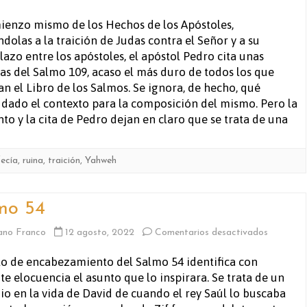
Salmo
ienzo mismo de los Hechos de los Apóstoles,
ndolas a la traición de Judas contra el Señor y a su
109
azo entre los apóstoles, el apóstol Pedro cita unas
as del Salmo 109, acaso el más duro de todos los que
an el Libro de los Salmos. Se ignora, de hecho, qué
ha dado el contexto para la composición del mismo. Pero la
to y la cita de Pedro dejan en claro que se trata de una
ecía
,
ruina
,
traición
,
Yahweh
mo 54
en
ano Franco
12 agosto, 2022
Comentarios desactivados
Salmo
ulo de encabezamiento del Salmo 54 identifica con
te elocuencia el asunto que lo inspirara. Se trata de un
54
io en la vida de David de cuando el rey Saúl lo buscaba