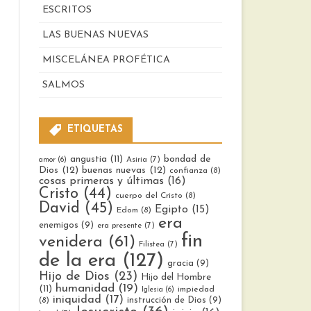
ESCRITOS
LAS BUENAS NUEVAS
MISCELÁNEA PROFÉTICA
SALMOS
ETIQUETAS
bondad de
angustia
(11)
Asiria
(7)
amor
(6)
Dios
(12)
buenas nuevas
(12)
confianza
(8)
cosas primeras y últimas
(16)
Cristo
(44)
cuerpo del Cristo
(8)
David
(45)
Egipto
(15)
Edom
(8)
era
enemigos
(9)
era presente
(7)
fin
venidera
(61)
Filistea
(7)
de la era
(127)
gracia
(9)
Hijo de Dios
(23)
Hijo del Hombre
humanidad
(19)
(11)
impiedad
Iglesia
(6)
iniquidad
(17)
instrucción de Dios
(9)
(8)