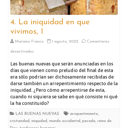
4. La iniquidad en que
vivimos, 1
Mariano Franco
1 agosto, 2022
Comentarios
en
desactivados
4.
Las buenas nuevas que serán anunciadas en los
días que vienen como preludio del final de esta
La
era sólo podrían ser dichosamente recibidas de
iniquidad
darse también un arrepentimiento respecto de la
iniquidad. ¿Pero cómo arrepentirse de esta,
en
cuando ni siquiera se sabe en qué consiste ni qué
que
la ha constituido?
vivimos,
LAS BUENAS NUEVAS
arrepentimiento
,
cristiandad
,
iniquidad
,
mundo occidental
,
pecado
,
reino de
1