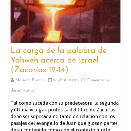
La carga de la palabra de
Yahweh acerca de Israel
(Zacarías 12-14)
Mariano Franco
12 abril, 2020
Comentarios
en
desactivados
La
Tal como sucede con su predecesora, la segunda
y última «carga» profética del libro de Zacarías
carga
debe ser sopesada no tanto en relación con los
de
pasajes del evangelio de Juan que glosan partes
de su contenido como con el contexto que la