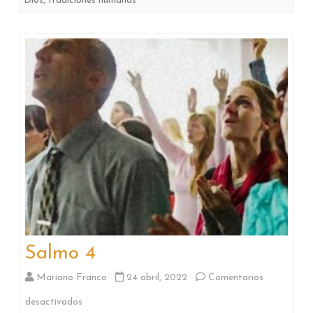
Dios
,
tradiciones humanas
Salmo 4
Mariano Franco
24 abril, 2022
Comentarios
en
desactivados