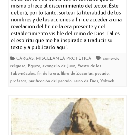
la
misma ofrece al discernimiento del lector. Éste
palabra
deberá, por lo tanto, sortear la literalidad de los
nombres y de las acciones a fin de acceder a una
de
revelación del fin de la era presente y del
Yahweh
establecimiento visible del reino de Dios. Tal es
el espíritu que me ha inspirado a traducir su
acerca
texto y a publicarlo aquí.
de
CARGAS
,
MISCELÁNEA PROFÉTICA
comercio
Israel
religioso
,
Egipto
,
evangelio de Juan
,
Fiesta de los
Tabernáculos
,
fin de la era
,
libro de Zacarías
,
pecado
,
(Zacarías
profetas
,
purificación del pecado
,
reino de Dios
,
Yahweh
12-
14)