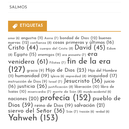
SALMOS
ETIQUETAS
bondad de Dios
(12)
buenas
angustia
(11)
Asiria
(7)
amor
(6)
cosas primeras y últimas
(16)
nuevas
(12)
confianza
(8)
Cristo
(44)
David
(45)
cuerpo del Cristo
(8)
Edom
era
Egipto
(15)
enemigos
(9)
(8)
era presente
(7)
fin de la era
venidera
(61)
Filistea
(7)
(127)
Hijo de Dios
(23)
gracia
(9)
Hijo del Hombre
humanidad
(19)
iniquidad
(17)
(11)
impiedad
(8)
Iglesia
(6)
Jesucristo
(36)
juicio
instrucción de Dios
(9)
Israel
(7)
justicia
(26)
(16)
liberación
(10)
libro de
justificación
(8)
Isaías
(10)
misericordia
(7)
monte de Sión
(8)
mundo occidental
(6)
profecía
(152)
pueblo de
naciones
(20)
Dios
(39)
reino de Dios
(19)
salvación
(21)
siervo del Señor
(36)
Sión
(7)
traición
(6)
verdad
(6)
Yahweh
(153)