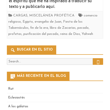
el espíritu que me ha inspirado a traducir su
acerca
texto y a publicarlo aquí.
de
CARGAS
,
MISCELÁNEA PROFÉTICA
comercio
Israel
religioso
,
Egipto
,
evangelio de Juan
,
Fiesta de los
Tabernáculos
,
fin de la era
,
libro de Zacarías
,
pecado
,
(Zacarías
profetas
,
purificación del pecado
,
reino de Dios
,
Yahweh
12-
14)
BUSCAR EN EL SITIO
Search
Search
for:
MÁS RECIENTE EN EL BLOG
Rut
Eclesiastés
A los gálatas