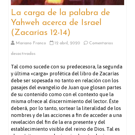
La carga de la palabra de
Yahweh acerca de Israel
(Zacarías 12-14)
Mariano Franco
12 abril, 2020
Comentarios
en
desactivados
La
Tal como sucede con su predecesora, la segunda
y última «carga» profética del libro de Zacarías
carga
debe ser sopesada no tanto en relación con los
de
pasajes del evangelio de Juan que glosan partes
de su contenido como con el contexto que la
la
misma ofrece al discernimiento del lector. Éste
palabra
deberá, por lo tanto, sortear la literalidad de los
nombres y de las acciones a fin de acceder a una
de
revelación del fin de la era presente y del
Yahweh
establecimiento visible del reino de Dios. Tal es