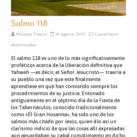
Salmo 118
Mariano Franco
16 agosto, 2021
Comentarios
en
desactivados
Salmo
El salmo 118 es uno de lo más significativamente
proféticos acerca de la liberación definitiva que
118
Yahweh —es decir, el Señor Jesucristo— traería a
su pueblo una vez que este finalmente
aprendiese en qué han consistido siempre los
procedimientos de su justicia. Entonado
antiguamente en el séptimo día de la Fiesta de
los Tabernáculos, conocido tradicionalmente
como «El Gran Hosanna», ha sido uno de los
salmos más citado por Jesús, quien dio así un
clarísimo indicio de que las cosas allí expresadas
aún aguardaban su cabal cumplimiento en dicho