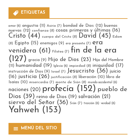
ETIQUETAS
bondad de Dios
(12)
buenas
angustia
(11)
Asiria
(7)
amor
(6)
cosas primeras y últimas
(16)
nuevas
(12)
confianza
(8)
Cristo
(44)
David
(45)
cuerpo del Cristo
(8)
Edom
era
Egipto
(15)
enemigos
(9)
(8)
era presente
(7)
fin de la era
venidera
(61)
Filistea
(7)
(127)
Hijo de Dios
(23)
gracia
(9)
Hijo del Hombre
humanidad
(19)
iniquidad
(17)
(11)
impiedad
(8)
Iglesia
(6)
Jesucristo
(36)
juicio
instrucción de Dios
(9)
Israel
(7)
justicia
(26)
(16)
liberación
(10)
libro de
justificación
(8)
Isaías
(10)
misericordia
(7)
monte de Sión
(8)
mundo occidental
(6)
profecía
(152)
pueblo de
naciones
(20)
Dios
(39)
reino de Dios
(19)
salvación
(21)
siervo del Señor
(36)
Sión
(7)
traición
(6)
verdad
(6)
Yahweh
(153)
MENÚ DEL SITIO