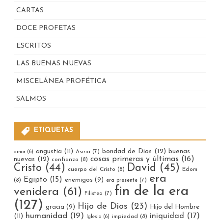
CARTAS
DOCE PROFETAS
ESCRITOS
LAS BUENAS NUEVAS
MISCELÁNEA PROFÉTICA
SALMOS
ETIQUETAS
bondad de Dios
(12)
buenas
angustia
(11)
Asiria
(7)
amor
(6)
cosas primeras y últimas
(16)
nuevas
(12)
confianza
(8)
Cristo
(44)
David
(45)
cuerpo del Cristo
(8)
Edom
era
Egipto
(15)
enemigos
(9)
(8)
era presente
(7)
fin de la era
venidera
(61)
Filistea
(7)
(127)
Hijo de Dios
(23)
gracia
(9)
Hijo del Hombre
humanidad
(19)
iniquidad
(17)
(11)
impiedad
(8)
Iglesia
(6)