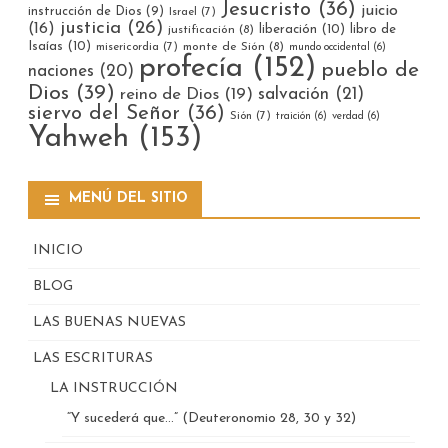
Jesucristo
(36)
juicio
instrucción de Dios
(9)
Israel
(7)
justicia
(26)
(16)
liberación
(10)
libro de
justificación
(8)
Isaías
(10)
misericordia
(7)
monte de Sión
(8)
mundo occidental
(6)
profecía
(152)
pueblo de
naciones
(20)
Dios
(39)
reino de Dios
(19)
salvación
(21)
siervo del Señor
(36)
Sión
(7)
traición
(6)
verdad
(6)
Yahweh
(153)
MENÚ DEL SITIO
INICIO
BLOG
LAS BUENAS NUEVAS
LAS ESCRITURAS
LA INSTRUCCIÓN
“Y sucederá que…” (Deuteronomio 28, 30 y 32)