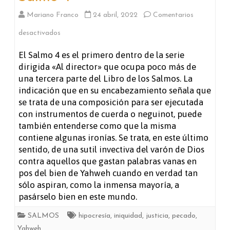
Mariano Franco
24 abril, 2022
Comentarios
en
desactivados
Salmo
El Salmo 4 es el primero dentro de la serie
dirigida «Al director» que ocupa poco más de
4
una tercera parte del Libro de los Salmos. La
indicación que en su encabezamiento señala que
se trata de una composición para ser ejecutada
con instrumentos de cuerda o neguinot, puede
también entenderse como que la misma
contiene algunas ironías. Se trata, en este último
sentido, de una sutil invectiva del varón de Dios
contra aquellos que gastan palabras vanas en
pos del bien de Yahweh cuando en verdad tan
sólo aspiran, como la inmensa mayoría, a
pasárselo bien en este mundo.
SALMOS
hipocresía
,
iniquidad
,
justicia
,
pecado
,
Yahweh