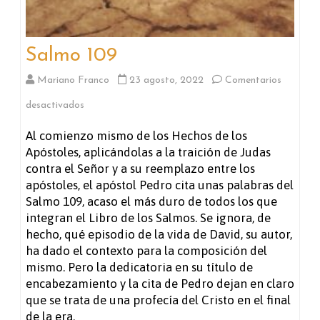
Salmo 109
Mariano Franco
23 agosto, 2022
Comentarios
en
desactivados
Salmo
Al comienzo mismo de los Hechos de los
Apóstoles, aplicándolas a la traición de Judas
109
contra el Señor y a su reemplazo entre los
apóstoles, el apóstol Pedro cita unas palabras del
Salmo 109, acaso el más duro de todos los que
integran el Libro de los Salmos. Se ignora, de
hecho, qué episodio de la vida de David, su autor,
ha dado el contexto para la composición del
mismo. Pero la dedicatoria en su título de
encabezamiento y la cita de Pedro dejan en claro
que se trata de una profecía del Cristo en el final
de la era.