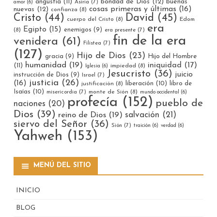
bondad de Dios
(12)
buenas
angustia
(11)
Asiria
(7)
amor
(6)
cosas primeras y últimas
(16)
nuevas
(12)
confianza
(8)
Cristo
(44)
David
(45)
cuerpo del Cristo
(8)
Edom
era
Egipto
(15)
enemigos
(9)
(8)
era presente
(7)
fin de la era
venidera
(61)
Filistea
(7)
(127)
Hijo de Dios
(23)
gracia
(9)
Hijo del Hombre
humanidad
(19)
iniquidad
(17)
(11)
impiedad
(8)
Iglesia
(6)
Jesucristo
(36)
juicio
instrucción de Dios
(9)
Israel
(7)
justicia
(26)
(16)
liberación
(10)
libro de
justificación
(8)
Isaías
(10)
misericordia
(7)
monte de Sión
(8)
mundo occidental
(6)
profecía
(152)
pueblo de
naciones
(20)
Dios
(39)
reino de Dios
(19)
salvación
(21)
siervo del Señor
(36)
Sión
(7)
traición
(6)
verdad
(6)
Yahweh
(153)
MENÚ DEL SITIO
INICIO
BLOG