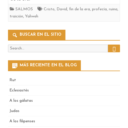
SALMOS
Cristo
,
David
,
fin de la era
,
profecía
,
ruina
,
traición
,
Yahweh
BUSCAR EN EL SITIO
Search
Search
for:
MÁS RECIENTE EN EL BLOG
Rut
Eclesiastés
A los gálatas
Judas
A los filipenses