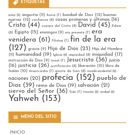
ETIQUETAS
bondad de Dios
(12)
buenas
angustia
(11)
Asiria
(7)
amor
(6)
cosas primeras y últimas
(16)
nuevas
(12)
confianza
(8)
Cristo
(44)
David
(45)
cuerpo del Cristo
(8)
Edom
era
Egipto
(15)
enemigos
(9)
(8)
era presente
(7)
fin de la era
venidera
(61)
Filistea
(7)
(127)
Hijo de Dios
(23)
gracia
(9)
Hijo del Hombre
humanidad
(19)
iniquidad
(17)
(11)
impiedad
(8)
Iglesia
(6)
Jesucristo
(36)
juicio
instrucción de Dios
(9)
Israel
(7)
justicia
(26)
(16)
liberación
(10)
libro de
justificación
(8)
Isaías
(10)
misericordia
(7)
monte de Sión
(8)
mundo occidental
(6)
profecía
(152)
pueblo de
naciones
(20)
Dios
(39)
reino de Dios
(19)
salvación
(21)
siervo del Señor
(36)
Sión
(7)
traición
(6)
verdad
(6)
Yahweh
(153)
MENÚ DEL SITIO
INICIO