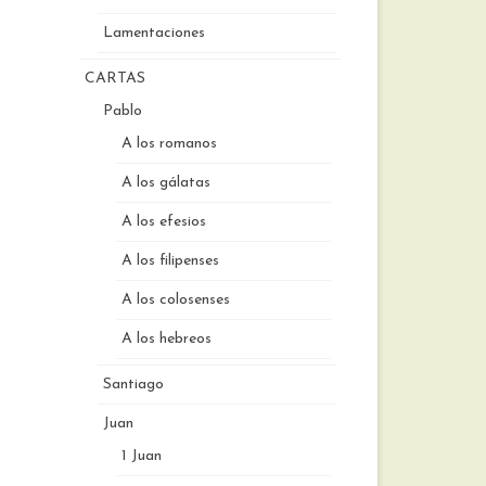
Lamentaciones
CARTAS
Pablo
A los romanos
A los gálatas
A los efesios
A los filipenses
A los colosenses
A los hebreos
Santiago
Juan
1 Juan