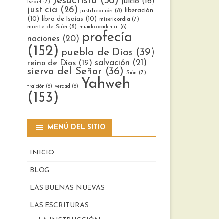
Jesucristo
(36)
juicio
(16)
Israel
(7)
justicia
(26)
liberación
justificación
(8)
(10)
libro de Isaías
(10)
misericordia
(7)
monte de Sión
(8)
mundo occidental
(6)
profecía
naciones
(20)
(152)
pueblo de Dios
(39)
reino de Dios
(19)
salvación
(21)
siervo del Señor
(36)
Sión
(7)
Yahweh
traición
(6)
verdad
(6)
(153)
MENÚ DEL SITIO
INICIO
BLOG
LAS BUENAS NUEVAS
LAS ESCRITURAS