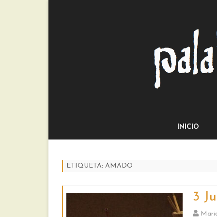
INICIO
ETIQUETA:
AMADO
3 J
Mari