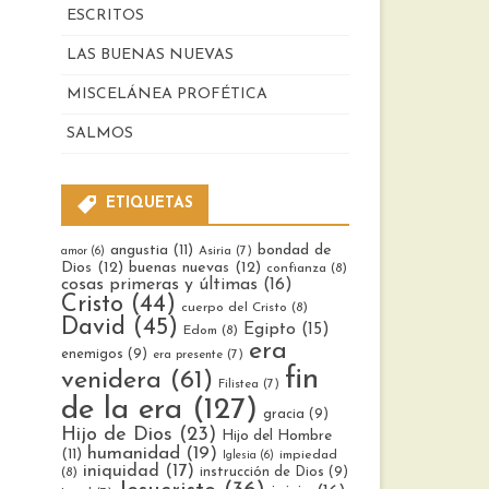
ESCRITOS
LAS BUENAS NUEVAS
MISCELÁNEA PROFÉTICA
SALMOS
ETIQUETAS
bondad de
angustia
(11)
Asiria
(7)
amor
(6)
Dios
(12)
buenas nuevas
(12)
confianza
(8)
cosas primeras y últimas
(16)
Cristo
(44)
cuerpo del Cristo
(8)
David
(45)
Egipto
(15)
Edom
(8)
era
enemigos
(9)
era presente
(7)
fin
venidera
(61)
Filistea
(7)
de la era
(127)
gracia
(9)
Hijo de Dios
(23)
Hijo del Hombre
humanidad
(19)
(11)
impiedad
Iglesia
(6)
iniquidad
(17)
instrucción de Dios
(9)
(8)