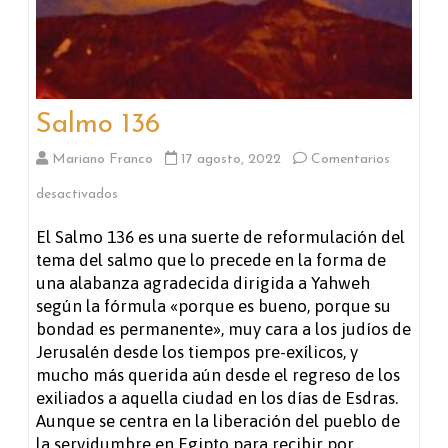
Salmo 136
Mariano Franco
17 agosto, 2022
Comentarios
en
desactivados
Salmo
El Salmo 136 es una suerte de reformulación del
tema del salmo que lo precede en la forma de
136
una alabanza agradecida dirigida a Yahweh
según la fórmula «porque es bueno, porque su
bondad es permanente», muy cara a los judíos de
Jerusalén desde los tiempos pre-exílicos, y
mucho más querida aún desde el regreso de los
exiliados a aquella ciudad en los días de Esdras.
Aunque se centra en la liberación del pueblo de
la servidumbre en Egipto para recibir por