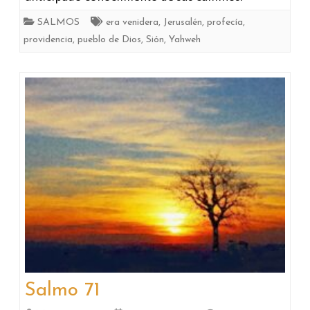
SALMOS
era venidera
,
Jerusalén
,
profecía
,
providencia
,
pueblo de Dios
,
Sión
,
Yahweh
Salmo 71