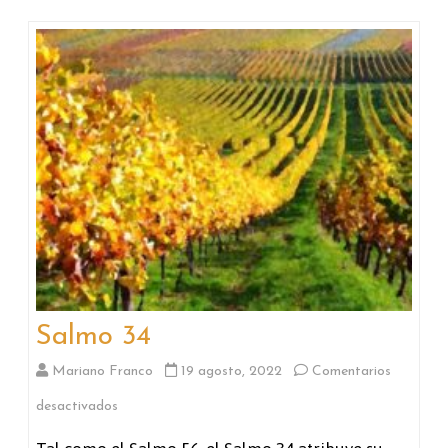
Salmo 34
Mariano Franco
19 agosto, 2022
Comentarios
en
desactivados
Salmo