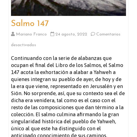
Salmo 147
Mariano Franco
24 agosto, 2022
Comentarios
en
desactivados
Salmo
Continuando con la serie de alabanzas que
ocupan el final del Libro de los Salmos, el Salmo
147
147 acota la exhortación a alabar a Yahweh a
quienes integran su pueblo de ayer, de hoy y de
la era que viene, representado en Jerusalén y en
Sión. No sorprende, así, que su contexto sea el de
dicha era venidera, tal como es el caso con el
resto de las composiciones que dan término a la
colección. El salmo culmina afirmando la gran
singularidad histórica del pueblo de Yahweh,
único al que este ha distinguido con el
anticipado conocimiento de sus caminos.