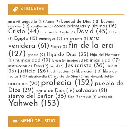
ETIQUETAS
bondad de Dios
(12)
buenas
angustia
(11)
Asiria
(7)
amor
(6)
cosas primeras y últimas
(16)
nuevas
(12)
confianza
(8)
Cristo
(44)
David
(45)
cuerpo del Cristo
(8)
Edom
era
Egipto
(15)
enemigos
(9)
(8)
era presente
(7)
fin de la era
venidera
(61)
Filistea
(7)
(127)
Hijo de Dios
(23)
gracia
(9)
Hijo del Hombre
humanidad
(19)
iniquidad
(17)
(11)
impiedad
(8)
Iglesia
(6)
Jesucristo
(36)
juicio
instrucción de Dios
(9)
Israel
(7)
justicia
(26)
(16)
liberación
(10)
libro de
justificación
(8)
Isaías
(10)
misericordia
(7)
monte de Sión
(8)
mundo occidental
(6)
profecía
(152)
pueblo de
naciones
(20)
Dios
(39)
reino de Dios
(19)
salvación
(21)
siervo del Señor
(36)
Sión
(7)
traición
(6)
verdad
(6)
Yahweh
(153)
MENÚ DEL SITIO