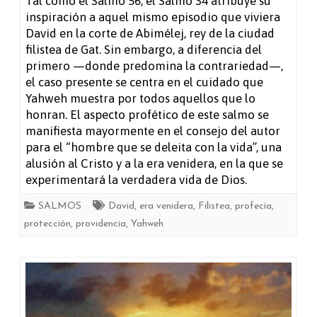
Tal como el Salmo 56, el Salmo 34 atribuye su
inspiración a aquel mismo episodio que viviera
34
David en la corte de Abimélej, rey de la ciudad
filistea de Gat. Sin embargo, a diferencia del
primero —donde predomina la contrariedad—,
el caso presente se centra en el cuidado que
Yahweh muestra por todos aquellos que lo
honran. El aspecto profético de este salmo se
manifiesta mayormente en el consejo del autor
para el “hombre que se deleita con la vida”, una
alusión al Cristo y a la era venidera, en la que se
experimentará la verdadera vida de Dios.
SALMOS
David
,
era venidera
,
Filistea
,
profecía
,
protección
,
providencia
,
Yahweh