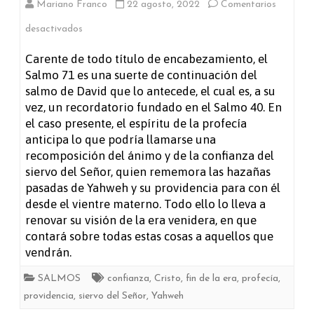
Mariano Franco
22 agosto, 2022
Comentarios
en
desactivados
Salmo
Carente de todo título de encabezamiento, el
Salmo 71 es una suerte de continuación del
71
salmo de David que lo antecede, el cual es, a su
vez, un recordatorio fundado en el Salmo 40. En
el caso presente, el espíritu de la profecía
anticipa lo que podría llamarse una
recomposición del ánimo y de la confianza del
siervo del Señor, quien rememora las hazañas
pasadas de Yahweh y su providencia para con él
desde el vientre materno. Todo ello lo lleva a
renovar su visión de la era venidera, en que
contará sobre todas estas cosas a aquellos que
vendrán.
SALMOS
confianza
,
Cristo
,
fin de la era
,
profecía
,
providencia
,
siervo del Señor
,
Yahweh