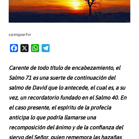
compartir
F
X
W
T
a
h
e
c
a
l
Carente de todo título de encabezamiento, el
e
t
e
Salmo 71 es una suerte de continuación del
b
s
g
salmo de David que lo antecede, el cual es, a su
o
A
r
o
p
a
vez, un recordatorio fundado en el Salmo 40. En
k
p
m
el caso presente, el espíritu de la profecía
anticipa lo que podría llamarse una
recomposición del ánimo y de la confianza del
siervo del Señor, quien rememora las hazañas