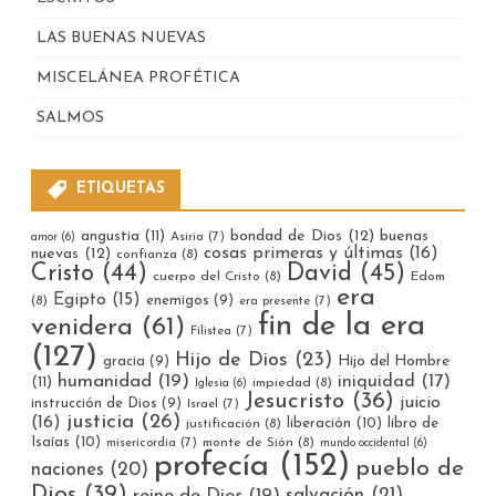
LAS BUENAS NUEVAS
MISCELÁNEA PROFÉTICA
SALMOS
ETIQUETAS
bondad de Dios
(12)
buenas
angustia
(11)
Asiria
(7)
amor
(6)
cosas primeras y últimas
(16)
nuevas
(12)
confianza
(8)
Cristo
(44)
David
(45)
cuerpo del Cristo
(8)
Edom
era
Egipto
(15)
enemigos
(9)
(8)
era presente
(7)
fin de la era
venidera
(61)
Filistea
(7)
(127)
Hijo de Dios
(23)
gracia
(9)
Hijo del Hombre
humanidad
(19)
iniquidad
(17)
(11)
impiedad
(8)
Iglesia
(6)
Jesucristo
(36)
juicio
instrucción de Dios
(9)
Israel
(7)
justicia
(26)
(16)
liberación
(10)
libro de
justificación
(8)
Isaías
(10)
misericordia
(7)
monte de Sión
(8)
mundo occidental
(6)
profecía
(152)
pueblo de
naciones
(20)
Dios
(39)
reino de Dios
(19)
salvación
(21)