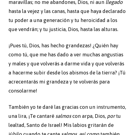
maravillas; no me abandones, Dios, ni aun
llegado
hasta la vejez y las canas, hasta que haya declarado
tu poder a una generación y tu heroicidad a los
que vendrán; y tu justicia, Dios, hasta las alturas.
¡Pues tú, Dios, has hecho grandezas! ¿Quién hay
como tú, que me has dado a ver muchas angustias
y males y que volverás a darme vida y que volverás
a hacerme subir desde los abismos de la tierra? ¡Tú
acrecentarás mi grandeza y te volverás para
consolarme!
También yo te daré las gracias con un instrumento,
una lira, ¡Te cantaré
salmos
con arpa, Dios,
por
tu
lealtad, Santo de Israel! Mis labios gritarán de
júbilo cuando te cante
salmos,
así como
también