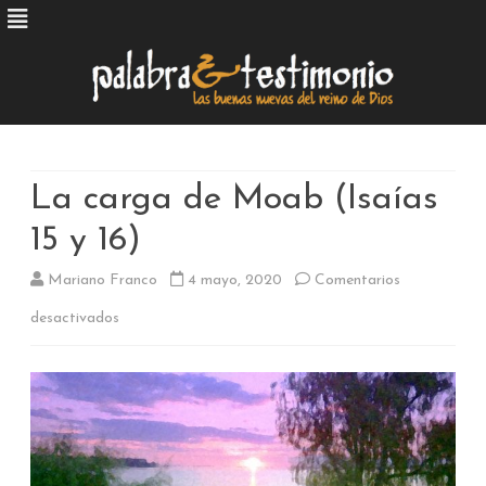
Skip
to
content
La carga de Moab (Isaías
15 y 16)
Mariano Franco
4 mayo, 2020
Comentarios
en
desactivados
La
carga
de
Moab