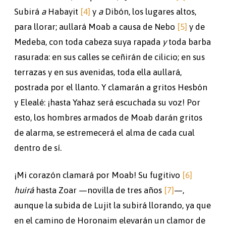
Subirá
a
Habayit
[4]
y
a
Dibón, los lugares altos,
para llorar; aullará Moab a causa de Nebo
[5]
y de
Medeba, con toda cabeza suya rapada
y
toda barba
rasurada: en sus calles se ceñirán de cilicio; en sus
terrazas y en sus avenidas, toda ella aullará,
postrada por el llanto. Y clamarán a gritos Hesbón
y Elealé: ¡hasta Yahaz será escuchada su voz! Por
esto, los hombres armados de Moab darán gritos
de alarma, se estremecerá el alma de cada cual
dentro de sí.
¡Mi corazón clamará por Moab! Su fugitivo
[6]
huirá
hasta Zoar —novilla de tres años
[7]
—,
aunque la subida de Lujit la subirá llorando, ya que
en el camino de Horonaim elevarán un clamor de