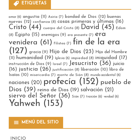
ETIQUETAS
bondad de Dios
(12)
buenas
angustia
(11)
Asiria
(7)
amor
(6)
cosas primeras y últimas
(16)
nuevas
(12)
confianza
(8)
Cristo
(44)
David
(45)
cuerpo del Cristo
(8)
Edom
era
Egipto
(15)
enemigos
(9)
(8)
era presente
(7)
fin de la era
venidera
(61)
Filistea
(7)
(127)
Hijo de Dios
(23)
gracia
(9)
Hijo del Hombre
humanidad
(19)
iniquidad
(17)
(11)
impiedad
(8)
Iglesia
(6)
Jesucristo
(36)
juicio
instrucción de Dios
(9)
Israel
(7)
justicia
(26)
(16)
liberación
(10)
libro de
justificación
(8)
Isaías
(10)
misericordia
(7)
monte de Sión
(8)
mundo occidental
(6)
profecía
(152)
pueblo de
naciones
(20)
Dios
(39)
reino de Dios
(19)
salvación
(21)
siervo del Señor
(36)
Sión
(7)
traición
(6)
verdad
(6)
Yahweh
(153)
MENÚ DEL SITIO
INICIO