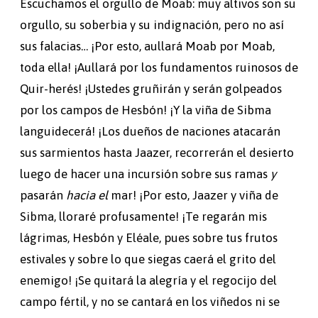
Escuchamos el orgullo de Moab: muy altivos son su
orgullo, su soberbia y su indignación, pero no así
sus falacias… ¡Por esto, aullará Moab por Moab,
toda ella! ¡Aullará por los fundamentos ruinosos de
Quir-herés! ¡Ustedes gruñirán y serán golpeados
por los campos de Hesbón! ¡Y la viña de Sibma
languidecerá! ¡Los dueños de naciones atacarán
sus sarmientos hasta Jaazer, recorrerán el desierto
luego de hacer una incursión sobre sus ramas
y
pasarán
hacia el
mar! ¡Por esto, Jaazer y viña de
Sibma, lloraré profusamente! ¡Te regarán mis
lágrimas, Hesbón y Eléale, pues sobre tus frutos
estivales y sobre lo que siegas caerá el grito del
enemigo! ¡Se quitará la alegría y el regocijo del
campo fértil, y no se cantará en los viñedos ni se