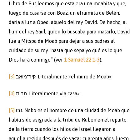
Libro de Rut leemos que esta era una moabita y que,
luego de casarse con Boaz, un efraimita de Belén,
daría a luz a Obed, abuelo del rey David. De hecho, al
huir del rey Saúl, quien lo buscaba para matarlo, David
fue a Mitspa de Moab para dejar a sus padres al
cuidado de su rey “hasta que sepa yo qué es lo que
Dios hará conmigo” (ver
1 Samuel 22:1-3
).
[3]
קיר־מואב. Literalmente «el muro de Moab».
[4]
הבית. Literalmente «la casa».
[5]
נבו. Nebo es el nombre de una ciudad de Moab que
había sido asignada a la tribu de Rubén en el reparto
de la tierra cuando los hijos de Israel llegaron a
aquella región después de vagar cuarenta años, luego