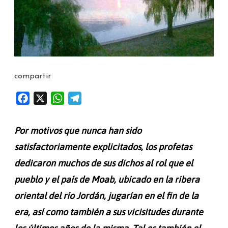
(Isaías
15
y
16)
compartir
F
X
W
T
a
h
e
c
a
l
Por motivos que nunca han sido
e
t
e
satisfactoriamente explicitados, los profetas
b
s
g
dedicaron muchos de sus dichos al rol que el
o
A
r
o
p
a
pueblo y el país de Moab, ubicado en la ribera
k
p
m
oriental del río Jordán, jugarían en el fin de la
era, así como también a sus vicisitudes durante