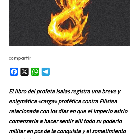
fue
en
el
año
en
compartir
que
F
X
W
T
murió
a
h
e
el
c
a
l
El libro del profeta Isaías registra una breve y
rey
e
t
e
enigmática «carga» profética contra Filistea
b
s
g
Acaz
relacionada con los días en que el imperio asirio
o
A
r
(Isaías
o
p
a
comenzaría a hacer sentir allí todo su poderío
14:28-
k
p
m
militar en pos de la conquista y el sometimiento
32)