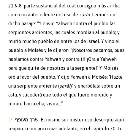
21:6-8, parte sustancial del cual consigno más arriba
como un antecedente del uso de
saráf.
Leemos en
dicho pasaje: “Y envió Yahweh contra el pueblo las
serpientes ardientes, las cuales mordían al pueblo; y
murió mucho pueblo de entre los de Israel. Y vino el
pueblo a Moisés y le dijeron: ‘¡Nosotros pecamos, pues
hablamos contra Yahweh y contra ti! ¡Ora a Yahweh
para que quite de nosotros a la serpiente!’ Y Moisés
oró a favor del pueblo. Y dijo Yahweh a Moisés: ‘Hazte
una serpiente ardiente (
saráf
)’ y enarbólala sobre un
asta, y sucederá que todo el que fuere mordido y
mirare hacia ella, vivirá…”
[7]
מעופף
שרף
. El mismo ser misterioso descripto aquí
reaparece un poco más adelante, en el capítulo 30. Lo