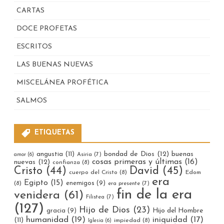
CARTAS
DOCE PROFETAS
ESCRITOS
LAS BUENAS NUEVAS
MISCELÁNEA PROFÉTICA
SALMOS
ETIQUETAS
bondad de Dios
(12)
buenas
angustia
(11)
Asiria
(7)
amor
(6)
cosas primeras y últimas
(16)
nuevas
(12)
confianza
(8)
Cristo
(44)
David
(45)
cuerpo del Cristo
(8)
Edom
era
Egipto
(15)
enemigos
(9)
(8)
era presente
(7)
fin de la era
venidera
(61)
Filistea
(7)
(127)
Hijo de Dios
(23)
gracia
(9)
Hijo del Hombre
humanidad
(19)
iniquidad
(17)
(11)
impiedad
(8)
Iglesia
(6)