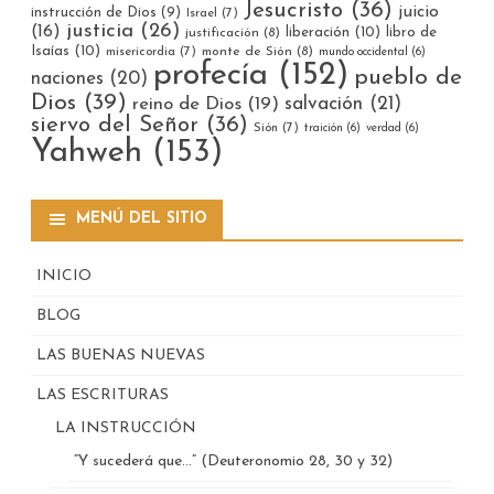
Jesucristo
(36)
juicio
instrucción de Dios
(9)
Israel
(7)
justicia
(26)
(16)
liberación
(10)
libro de
justificación
(8)
Isaías
(10)
misericordia
(7)
monte de Sión
(8)
mundo occidental
(6)
profecía
(152)
pueblo de
naciones
(20)
Dios
(39)
reino de Dios
(19)
salvación
(21)
siervo del Señor
(36)
Sión
(7)
traición
(6)
verdad
(6)
Yahweh
(153)
MENÚ DEL SITIO
INICIO
BLOG
LAS BUENAS NUEVAS
LAS ESCRITURAS
LA INSTRUCCIÓN
“Y sucederá que…” (Deuteronomio 28, 30 y 32)