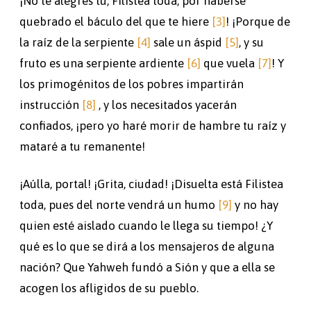
¡No te alegres tú, Filistea toda, por haberse
quebrado el báculo del que te hiere
[3]
! ¡Porque de
la raíz de la serpiente
[4]
sale un áspid
[5]
, y su
fruto es una serpiente ardiente
[6]
que vuela
[7]
! Y
los primogénitos de los pobres impartirán
instrucción
[8]
, y los necesitados yacerán
confiados, ¡pero yo haré morir de hambre tu raíz y
mataré a tu remanente!
¡Aúlla, portal! ¡Grita, ciudad! ¡Disuelta está Filistea
toda, pues del norte vendrá un humo
[9]
y no hay
quien esté aislado cuando le llega su tiempo! ¿Y
qué es lo que se dirá a los mensajeros de alguna
nación? Que Yahweh fundó a Sión y que a ella se
acogen los afligidos de su pueblo.