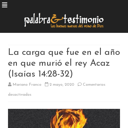
Skip
to
content
La carga que fue en el año
en que murió el rey Acaz
(Isaías 14:28-32)
Mariano Franco
2 mayo, 2020
Comentarios
en
desactivados
La
carga
que