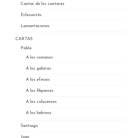
Cantar de los cantares
Eclesiastés
Lamentaciones
CARTAS
Pablo
A los romanos
A los gálatas
A los efesios
A los filipenses
A los colosenses
A los hebreos
Santiago
Juan