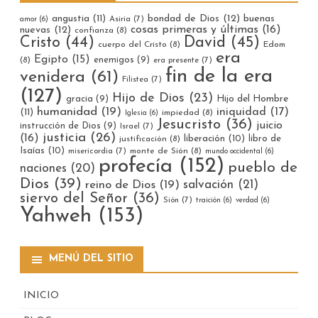
bondad de Dios
(12)
buenas
angustia
(11)
Asiria
(7)
amor
(6)
cosas primeras y últimas
(16)
nuevas
(12)
confianza
(8)
Cristo
(44)
David
(45)
cuerpo del Cristo
(8)
Edom
era
Egipto
(15)
enemigos
(9)
(8)
era presente
(7)
fin de la era
venidera
(61)
Filistea
(7)
(127)
Hijo de Dios
(23)
gracia
(9)
Hijo del Hombre
humanidad
(19)
iniquidad
(17)
(11)
impiedad
(8)
Iglesia
(6)
Jesucristo
(36)
juicio
instrucción de Dios
(9)
Israel
(7)
justicia
(26)
(16)
liberación
(10)
libro de
justificación
(8)
Isaías
(10)
misericordia
(7)
monte de Sión
(8)
mundo occidental
(6)
profecía
(152)
pueblo de
naciones
(20)
Dios
(39)
reino de Dios
(19)
salvación
(21)
siervo del Señor
(36)
Sión
(7)
traición
(6)
verdad
(6)
Yahweh
(153)
MENÚ DEL SITIO
INICIO