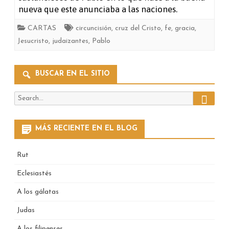
nueva que este anunciaba a las naciones.
CARTAS
circuncisión
,
cruz del Cristo
,
fe
,
gracia
,
Jesucristo
,
judaizantes
,
Pablo
BUSCAR EN EL SITIO
Search
Search
for:
MÁS RECIENTE EN EL BLOG
Rut
Eclesiastés
A los gálatas
Judas
A los filipenses