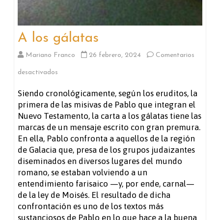
A los gálatas
Mariano Franco
26 febrero, 2024
Comentarios
en
desactivados
A
Siendo cronológicamente, según los eruditos, la
primera de las misivas de Pablo que integran el
los
Nuevo Testamento, la carta a los gálatas tiene las
gálatas
marcas de un mensaje escrito con gran premura.
En ella, Pablo confronta a aquellos de la región
de Galacia que, presa de los grupos judaizantes
diseminados en diversos lugares del mundo
romano, se estaban volviendo a un
entendimiento farisaico —y, por ende, carnal—
de la ley de Moisés. El resultado de dicha
confrontación es uno de los textos más
sustanciosos de Pablo en lo que hace a la buena