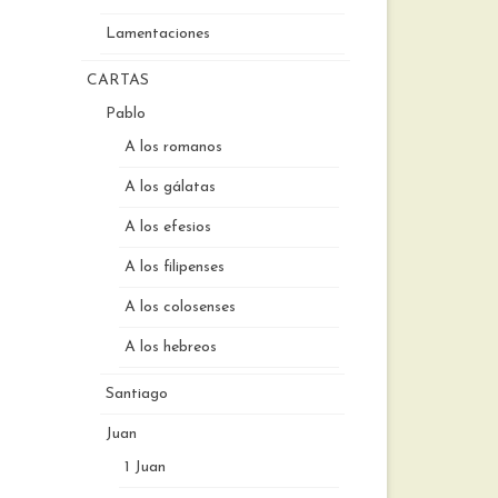
Lamentaciones
CARTAS
Pablo
A los romanos
A los gálatas
A los efesios
A los filipenses
A los colosenses
A los hebreos
Santiago
Juan
1 Juan