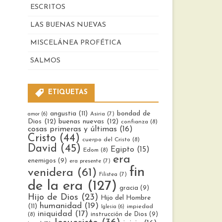
ESCRITOS
LAS BUENAS NUEVAS
MISCELÁNEA PROFÉTICA
SALMOS
ETIQUETAS
bondad de
angustia
(11)
Asiria
(7)
amor
(6)
Dios
(12)
buenas nuevas
(12)
confianza
(8)
cosas primeras y últimas
(16)
Cristo
(44)
cuerpo del Cristo
(8)
David
(45)
Egipto
(15)
Edom
(8)
era
enemigos
(9)
era presente
(7)
fin
venidera
(61)
Filistea
(7)
de la era
(127)
gracia
(9)
Hijo de Dios
(23)
Hijo del Hombre
humanidad
(19)
(11)
impiedad
Iglesia
(6)
iniquidad
(17)
instrucción de Dios
(9)
(8)