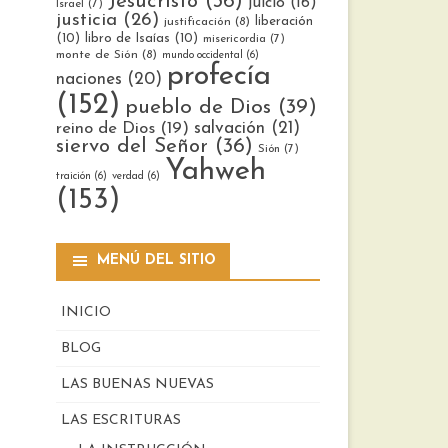
Jesucristo
(36)
juicio
(16)
Israel
(7)
justicia
(26)
liberación
justificación
(8)
(10)
libro de Isaías
(10)
misericordia
(7)
monte de Sión
(8)
mundo occidental
(6)
profecía
naciones
(20)
(152)
pueblo de Dios
(39)
reino de Dios
(19)
salvación
(21)
siervo del Señor
(36)
Sión
(7)
Yahweh
traición
(6)
verdad
(6)
(153)
MENÚ DEL SITIO
INICIO
BLOG
LAS BUENAS NUEVAS
LAS ESCRITURAS