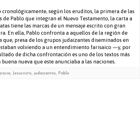
A
 cronológicamente, según los eruditos, la primera de las
s de Pablo que integran el Nuevo Testamento, la carta a
los
latas tiene las marcas de un mensaje escrito con gran
gálatas
a. En ella, Pablo confronta a aquellos de la región de
a que, presa de los grupos judaizantes diseminados en
staban volviendo a un entendimiento farisaico —y, por
sultado de dicha confrontación es uno de los textos más
a buena nueva que este anunciaba a las naciones.
gracia
,
Jesucristo
,
judaizantes
,
Pablo