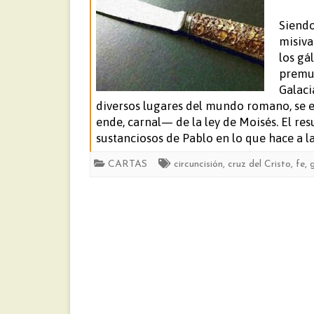
Siendo
misiva
los gá
premur
Galaci
diversos lugares del mundo romano, se e
ende, carnal— de la ley de Moisés. El re
sustanciosos de Pablo en lo que hace a l
CARTAS
circuncisión
,
cruz del Cristo
,
fe
,