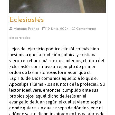
Eclesiastés
Mariano Franco
19 junio, 2024
Comentarios
en
desactivados
Eclesiastés
Lejos del ejercicio poético-filosófico más bien
pesimista que la tradición judaica y cristiana
vieron en él por más de dos milenios, el libro del
Eclesiastés constituye un ejemplo de primer
orden de las misteriosas formas en que el
Espíritu de Dios comunica aquello a lo que el
Apocalipsis llama «los asuntos de la profecía». Su
lector ideal verá, entonces, cumplido ante sus
propios ojos, aquel dicho de Jesús en el
evangelio de Juan según el cual el viento sopla
donde quiere, sin que se sepa de dónde viene ni
adónde va, un dicho inspirado en las palabras del