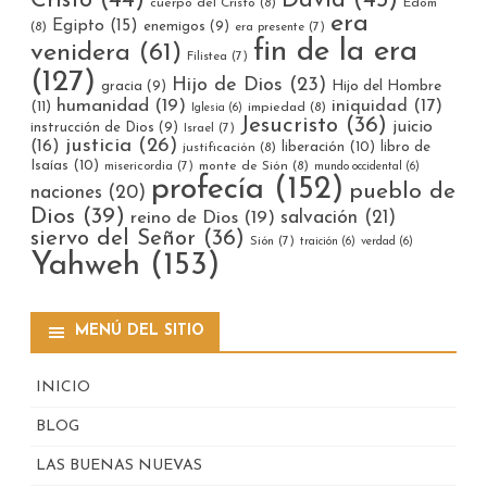
Cristo
(44)
David
(45)
cuerpo del Cristo
(8)
Edom
era
Egipto
(15)
enemigos
(9)
(8)
era presente
(7)
fin de la era
venidera
(61)
Filistea
(7)
(127)
Hijo de Dios
(23)
gracia
(9)
Hijo del Hombre
humanidad
(19)
iniquidad
(17)
(11)
impiedad
(8)
Iglesia
(6)
Jesucristo
(36)
juicio
instrucción de Dios
(9)
Israel
(7)
justicia
(26)
(16)
liberación
(10)
libro de
justificación
(8)
Isaías
(10)
misericordia
(7)
monte de Sión
(8)
mundo occidental
(6)
profecía
(152)
pueblo de
naciones
(20)
Dios
(39)
reino de Dios
(19)
salvación
(21)
siervo del Señor
(36)
Sión
(7)
traición
(6)
verdad
(6)
Yahweh
(153)
MENÚ DEL SITIO
INICIO
BLOG
LAS BUENAS NUEVAS