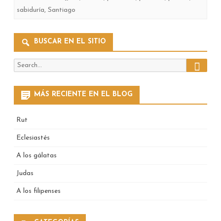
sabiduría
,
Santiago
BUSCAR EN EL SITIO
Search
Search
for:
MÁS RECIENTE EN EL BLOG
Rut
Eclesiastés
A los gálatas
Judas
A los filipenses