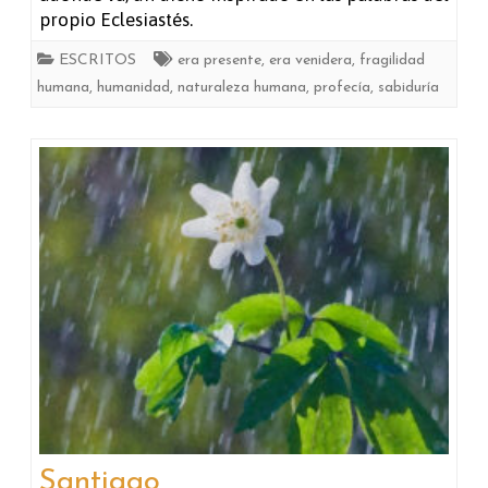
propio Eclesiastés.
ESCRITOS
era presente
,
era venidera
,
fragilidad
humana
,
humanidad
,
naturaleza humana
,
profecía
,
sabiduría
Santiago