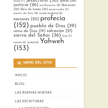
Jesucristo
(36)
juicio
(16)
Israel
(7)
justicia
(26)
liberación
justificación
(8)
(10)
libro de Isaías
(10)
misericordia
(7)
monte de Sión
(8)
mundo occidental
(6)
profecía
naciones
(20)
(152)
pueblo de Dios
(39)
reino de Dios
(19)
salvación
(21)
siervo del Señor
(36)
Sión
(7)
Yahweh
traición
(6)
verdad
(6)
(153)
MENÚ DEL SITIO
INICIO
BLOG
LAS BUENAS NUEVAS
LAS ESCRITURAS