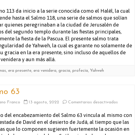
Salmo
mo 113 da inicio a la serie conocida como el Halél, la cual
iende hasta el Salmo 118, una serie de salmos que solían
113
r quienes peregrinaban a la ciudad de Jerusalén de
s del segundo templo durante las fiestas principales,
ente la fiesta de la Pascua. El presente salmo trata
gularidad de Yahweh, la cual es garante no solamente de
 gracia en la era presente, sino incluso de aquellos de
 venidera y aun más allá.
imas
,
era presente
,
era venidera
,
gracia
,
profecía
,
Yahweh
mo 63
en
ano Franco
13 agosto, 2022
Comentarios desactivados
Salmo
ulo del encabezamiento del Salmo 63 vincula al mismo con
 estada de David en el desierto de Judá, al tiempo que las
63
as que lo componen sugieren fuertemente la ocasión en