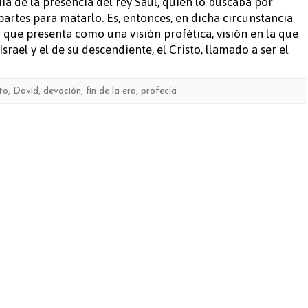
ía de la presencia del rey Saúl, quien lo buscaba por
partes para matarlo. Es, entonces, en dicha circunstancia
o que presenta como una visión profética, visión en la que
rael y el de su descendiente, el Cristo, llamado a ser el
to
,
David
,
devoción
,
fin de la era
,
profecía