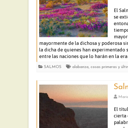
El Sal
se ext
entona
tiempo
mayorm
mayormente de la dichosa y poderosa sin
la dicha de quienes han experimentado su
entre las naciones que lo harán en la era
SALMOS
alabanza
,
cosas primeras y últ
Sal
Mari
El tít
cierta
palabr