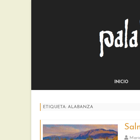
INICIO
ETIQUETA:
ALABANZA
Sal
Mari