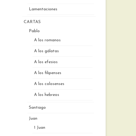
Lamentaciones
CARTAS
Pablo
A los romanos
A los gálatas
A los efesios
A los filipenses
A los colosenses
A los hebreos
Santiago
Juan
1 Juan