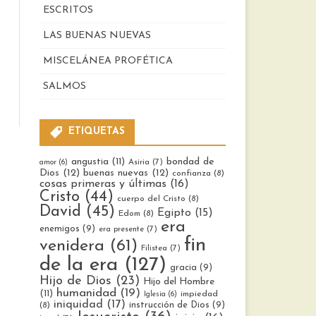
ESCRITOS
LAS BUENAS NUEVAS
MISCELÁNEA PROFÉTICA
SALMOS
ETIQUETAS
bondad de
angustia
(11)
Asiria
(7)
amor
(6)
Dios
(12)
buenas nuevas
(12)
confianza
(8)
cosas primeras y últimas
(16)
Cristo
(44)
cuerpo del Cristo
(8)
David
(45)
Egipto
(15)
Edom
(8)
era
enemigos
(9)
era presente
(7)
fin
venidera
(61)
Filistea
(7)
de la era
(127)
gracia
(9)
Hijo de Dios
(23)
Hijo del Hombre
humanidad
(19)
(11)
impiedad
Iglesia
(6)
iniquidad
(17)
instrucción de Dios
(9)
(8)