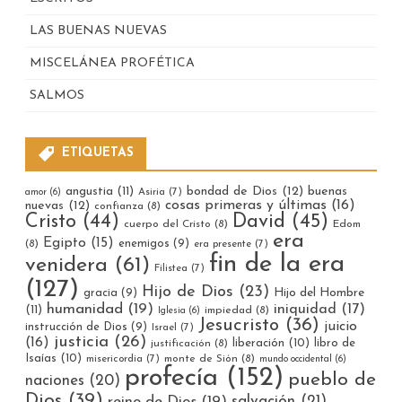
LAS BUENAS NUEVAS
MISCELÁNEA PROFÉTICA
SALMOS
ETIQUETAS
bondad de Dios
(12)
buenas
angustia
(11)
Asiria
(7)
amor
(6)
cosas primeras y últimas
(16)
nuevas
(12)
confianza
(8)
Cristo
(44)
David
(45)
cuerpo del Cristo
(8)
Edom
era
Egipto
(15)
enemigos
(9)
(8)
era presente
(7)
fin de la era
venidera
(61)
Filistea
(7)
(127)
Hijo de Dios
(23)
gracia
(9)
Hijo del Hombre
humanidad
(19)
iniquidad
(17)
(11)
impiedad
(8)
Iglesia
(6)
Jesucristo
(36)
juicio
instrucción de Dios
(9)
Israel
(7)
justicia
(26)
(16)
liberación
(10)
libro de
justificación
(8)
Isaías
(10)
misericordia
(7)
monte de Sión
(8)
mundo occidental
(6)
profecía
(152)
pueblo de
naciones
(20)
Dios
(39)
reino de Dios
(19)
salvación
(21)