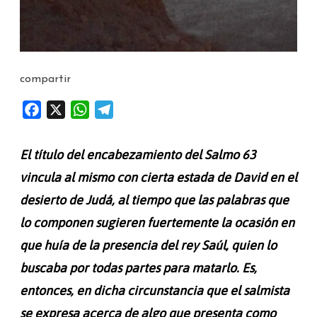
compartir
F
X
W
T
a
h
e
c
a
l
El título del encabezamiento del Salmo 63
e
t
e
vincula al mismo con cierta estada de David en el
b
s
g
desierto de Judá, al tiempo que las palabras que
o
A
r
o
p
a
lo componen sugieren fuertemente la ocasión en
k
p
m
que huía de la presencia del rey Saúl, quien lo
buscaba por todas partes para matarlo. Es,
entonces, en dicha circunstancia que el salmista
se expresa acerca de algo que presenta como