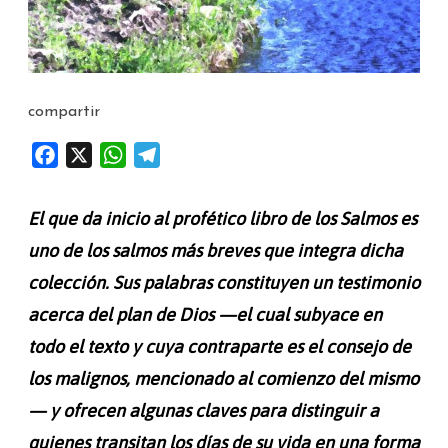
compartir
F
X
W
T
a
h
e
c
a
l
El que da inicio al profético libro de los Salmos es
e
t
e
uno de los salmos más breves que integra dicha
b
s
g
colección. Sus palabras constituyen un testimonio
o
A
r
o
p
a
acerca del plan de Dios —el cual subyace en
k
p
m
todo el texto y cuya contraparte es el consejo de
los malignos, mencionado al comienzo del mismo
— y ofrecen algunas claves para distinguir a
quienes transitan los días de su vida en una forma