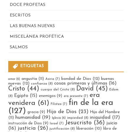
DOCE PROFETAS
ESCRITOS
LAS BUENAS NUEVAS
MISCELÁNEA PROFÉTICA
SALMOS
ETIQUETAS
bondad de Dios
(12)
buenas
angustia
(11)
Asiria
(7)
amor
(6)
cosas primeras y últimas
(16)
nuevas
(12)
confianza
(8)
Cristo
(44)
David
(45)
cuerpo del Cristo
(8)
Edom
era
Egipto
(15)
enemigos
(9)
(8)
era presente
(7)
fin de la era
venidera
(61)
Filistea
(7)
(127)
Hijo de Dios
(23)
gracia
(9)
Hijo del Hombre
humanidad
(19)
iniquidad
(17)
(11)
impiedad
(8)
Iglesia
(6)
Jesucristo
(36)
juicio
instrucción de Dios
(9)
Israel
(7)
justicia
(26)
(16)
liberación
(10)
libro de
justificación
(8)