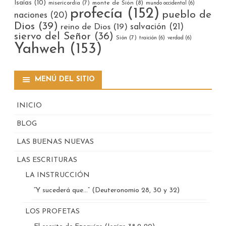
Isaías
(10)
misericordia
(7)
monte de Sión
(8)
mundo occidental
(6)
profecía
(152)
pueblo de
naciones
(20)
Dios
(39)
reino de Dios
(19)
salvación
(21)
siervo del Señor
(36)
Sión
(7)
traición
(6)
verdad
(6)
Yahweh
(153)
MENÚ DEL SITIO
INICIO
BLOG
LAS BUENAS NUEVAS
LAS ESCRITURAS
LA INSTRUCCIÓN
“Y sucederá que…” (Deuteronomio 28, 30 y 32)
LOS PROFETAS