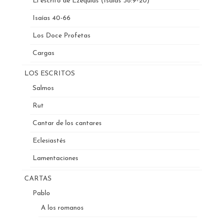
El escrito de Ezequías (Isaías 38:9-20)
Isaías 40-66
Los Doce Profetas
Cargas
LOS ESCRITOS
Salmos
Rut
Cantar de los cantares
Eclesiastés
Lamentaciones
CARTAS
Pablo
A los romanos