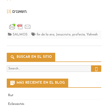
[3]
השאננים.
SALMOS
fin de la era
,
Jesucristo
,
profecía
,
Yahweh
BUSCAR EN EL SITIO
Search
Search
for:
MÁS RECIENTE EN EL BLOG
Rut
Eclesiastés