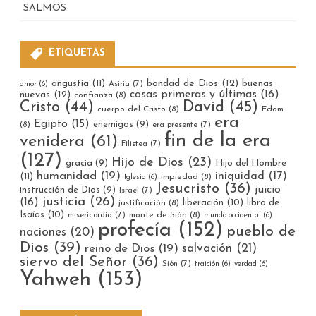
SALMOS
ETIQUETAS
bondad de Dios
(12)
buenas
angustia
(11)
Asiria
(7)
amor
(6)
cosas primeras y últimas
(16)
nuevas
(12)
confianza
(8)
Cristo
(44)
David
(45)
cuerpo del Cristo
(8)
Edom
era
Egipto
(15)
enemigos
(9)
(8)
era presente
(7)
fin de la era
venidera
(61)
Filistea
(7)
(127)
Hijo de Dios
(23)
gracia
(9)
Hijo del Hombre
humanidad
(19)
iniquidad
(17)
(11)
impiedad
(8)
Iglesia
(6)
Jesucristo
(36)
juicio
instrucción de Dios
(9)
Israel
(7)
justicia
(26)
(16)
liberación
(10)
libro de
justificación
(8)
Isaías
(10)
misericordia
(7)
monte de Sión
(8)
mundo occidental
(6)
profecía
(152)
pueblo de
naciones
(20)
Dios
(39)
reino de Dios
(19)
salvación
(21)
siervo del Señor
(36)
Sión
(7)
traición
(6)
verdad
(6)
Yahweh
(153)