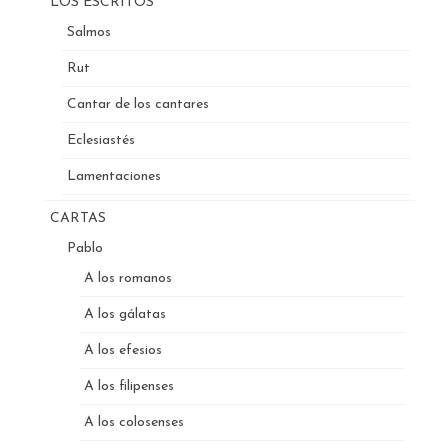
LOS ESCRITOS
Salmos
Rut
Cantar de los cantares
Eclesiastés
Lamentaciones
CARTAS
Pablo
A los romanos
A los gálatas
A los efesios
A los filipenses
A los colosenses