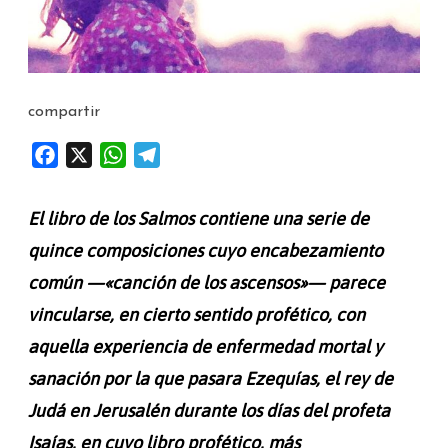
compartir
F
X
W
T
a
h
e
c
a
l
El libro de los Salmos contiene una serie de
e
t
e
quince composiciones cuyo encabezamiento
b
s
g
común —«canción de los ascensos»— parece
o
A
r
o
p
a
vincularse, en cierto sentido profético, con
k
p
m
aquella experiencia de enfermedad mortal y
sanación por la que pasara Ezequías, el rey de
Judá en Jerusalén durante los días del profeta
Isaías, en cuyo libro profético, más