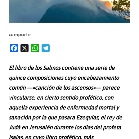
compartir
F
X
W
T
a
h
e
c
a
l
El libro de los Salmos contiene una serie de
e
t
e
quince composiciones cuyo encabezamiento
b
s
g
común —«canción de los ascensos»— parece
o
A
r
o
p
a
vincularse, en cierto sentido profético, con
k
p
m
aquella experiencia de enfermedad mortal y
sanación por la que pasara Ezequías, el rey de
Judá en Jerusalén durante los días del profeta
Isaías, en cuyo libro profético, más