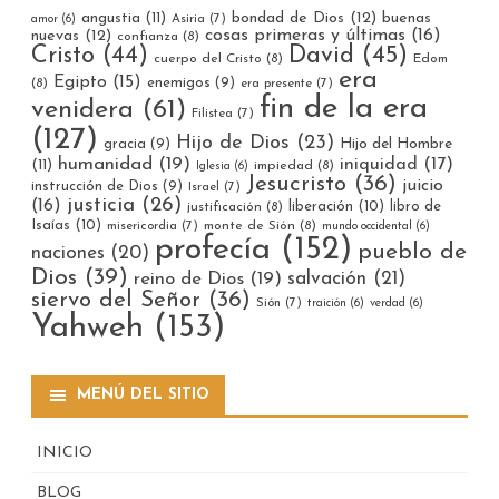
bondad de Dios
(12)
buenas
angustia
(11)
Asiria
(7)
amor
(6)
cosas primeras y últimas
(16)
nuevas
(12)
confianza
(8)
Cristo
(44)
David
(45)
cuerpo del Cristo
(8)
Edom
era
Egipto
(15)
enemigos
(9)
(8)
era presente
(7)
fin de la era
venidera
(61)
Filistea
(7)
(127)
Hijo de Dios
(23)
gracia
(9)
Hijo del Hombre
humanidad
(19)
iniquidad
(17)
(11)
impiedad
(8)
Iglesia
(6)
Jesucristo
(36)
juicio
instrucción de Dios
(9)
Israel
(7)
justicia
(26)
(16)
liberación
(10)
libro de
justificación
(8)
Isaías
(10)
misericordia
(7)
monte de Sión
(8)
mundo occidental
(6)
profecía
(152)
pueblo de
naciones
(20)
Dios
(39)
reino de Dios
(19)
salvación
(21)
siervo del Señor
(36)
Sión
(7)
traición
(6)
verdad
(6)
Yahweh
(153)
MENÚ DEL SITIO
INICIO
BLOG