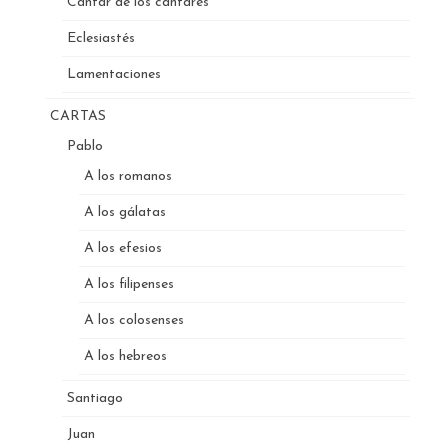
Cantar de los cantares
Eclesiastés
Lamentaciones
CARTAS
Pablo
A los romanos
A los gálatas
A los efesios
A los filipenses
A los colosenses
A los hebreos
Santiago
Juan