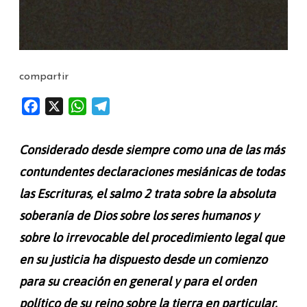
compartir
F
X
W
T
a
h
e
c
a
l
Considerado desde siempre como una de las más
e
t
e
contundentes declaraciones mesiánicas de todas
b
s
g
las Escrituras, el salmo 2 trata sobre la absoluta
o
A
r
o
p
a
soberanía de Dios sobre los seres humanos y
k
p
m
sobre lo irrevocable del procedimiento legal que
en su justicia ha dispuesto desde un comienzo
para su creación en general y para el orden
político de su reino sobre la tierra en particular.