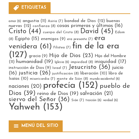
ETIQUETAS
bondad de Dios
(12)
buenas
angustia
(11)
Asiria
(7)
amor
(6)
cosas primeras y últimas
(16)
nuevas
(12)
confianza
(8)
Cristo
(44)
David
(45)
cuerpo del Cristo
(8)
Edom
era
Egipto
(15)
enemigos
(9)
(8)
era presente
(7)
fin de la era
venidera
(61)
Filistea
(7)
(127)
Hijo de Dios
(23)
gracia
(9)
Hijo del Hombre
humanidad
(19)
iniquidad
(17)
(11)
impiedad
(8)
Iglesia
(6)
Jesucristo
(36)
juicio
instrucción de Dios
(9)
Israel
(7)
justicia
(26)
(16)
liberación
(10)
libro de
justificación
(8)
Isaías
(10)
misericordia
(7)
monte de Sión
(8)
mundo occidental
(6)
profecía
(152)
pueblo de
naciones
(20)
Dios
(39)
reino de Dios
(19)
salvación
(21)
siervo del Señor
(36)
Sión
(7)
traición
(6)
verdad
(6)
Yahweh
(153)
MENÚ DEL SITIO