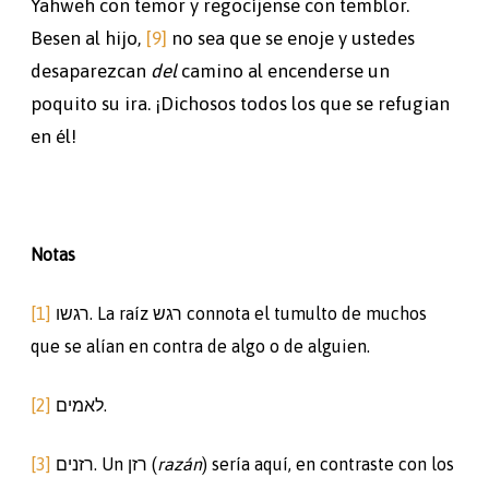
Yahweh con temor y regocíjense con temblor.
Besen al hijo,
[9]
no sea que se enoje y ustedes
desaparezcan
del
camino al encenderse un
poquito su ira. ¡Dichosos todos los que se refugian
en él!
Notas
[1]
רגשו. La raíz רגש connota el tumulto de muchos
que se alían en contra de algo o de alguien.
[2]
לאמים.
[3]
רזנים. Un רזן (
razán
) sería aquí, en contraste con los