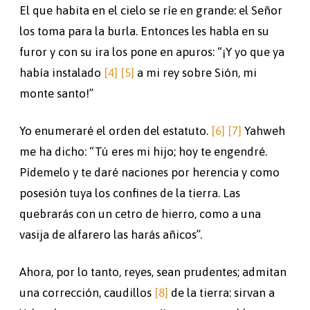
El que habita en el cielo se ríe en grande: el Señor
los toma para la burla. Entonces les habla en su
furor y con su ira los pone en apuros: “¡Y yo que ya
había instalado
[4]
[5]
a mi rey sobre Sión, mi
monte santo!”
Yo enumeraré el orden del estatuto.
[6]
[7]
Yahweh
me ha dicho: “Tú eres mi hijo; hoy te engendré.
Pídemelo y te daré naciones por herencia y como
posesión tuya los confines de la tierra. Las
quebrarás con un cetro de hierro, como a una
vasija de alfarero las harás añicos”.
Ahora, por lo tanto, reyes, sean prudentes; admitan
una corrección, caudillos
[8]
de la tierra: sirvan a