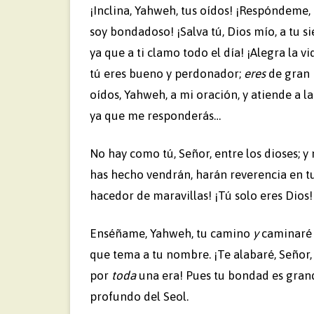
¡Inclina, Yahweh, tus oídos! ¡Respóndeme, 
soy bondadoso! ¡Salva tú, Dios mío, a tu si
ya que a ti clamo todo el día! ¡Alegra la v
tú eres bueno y perdonador;
eres
de gran 
oídos, Yahweh, a mi oración, y atiende a la
ya que me responderás…
No hay como tú, Señor, entre los dioses; y
has hecho vendrán, harán reverencia en tu
hacedor de maravillas! ¡Tú solo eres Dios!
Enséñame, Yahweh, tu camino
y
caminaré 
que tema a tu nombre. ¡Te alabaré, Señor,
por
toda
una era! Pues tu bondad es gran
profundo del Seol.