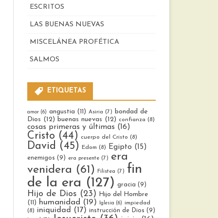
ESCRITOS
LAS BUENAS NUEVAS
MISCELÁNEA PROFÉTICA
SALMOS
ETIQUETAS
bondad de
angustia
(11)
Asiria
(7)
amor
(6)
Dios
(12)
buenas nuevas
(12)
confianza
(8)
cosas primeras y últimas
(16)
Cristo
(44)
cuerpo del Cristo
(8)
David
(45)
Egipto
(15)
Edom
(8)
era
enemigos
(9)
era presente
(7)
fin
venidera
(61)
Filistea
(7)
de la era
(127)
gracia
(9)
Hijo de Dios
(23)
Hijo del Hombre
humanidad
(19)
(11)
impiedad
Iglesia
(6)
iniquidad
(17)
instrucción de Dios
(9)
(8)