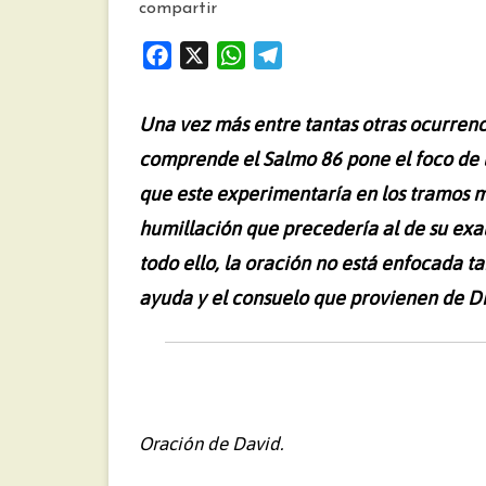
compartir
F
X
W
T
a
h
e
c
a
l
Una vez más entre tantas otras ocurrenci
e
t
e
comprende el Salmo 86 pone el foco de la
b
s
g
que este experimentaría en los tramos m
o
A
r
o
p
a
humillación que precedería al de su exal
k
p
m
todo ello, la oración no está enfocada ta
ayuda y el consuelo que provienen de Di
Oración de David.