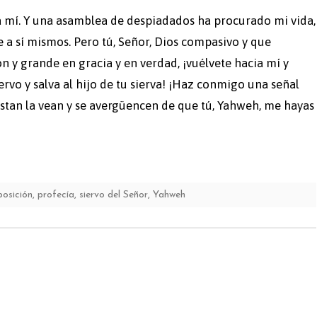
ra mí. Y una asamblea de despiadados ha procurado mi vida,
e a sí mismos. Pero tú, Señor, Dios compasivo y que
n y grande en gracia y en verdad, ¡vuélvete hacia mí y
ervo y salva al hijo de tu sierva! ¡Haz conmigo una señal
stan la vean y se avergüencen de que tú, Yahweh, me hayas
posición
,
profecía
,
siervo del Señor
,
Yahweh