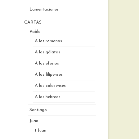
Lamentaciones
CARTAS
Pablo
A los romanos
A los gálatas
A los efesios
A los filipenses
A los colosenses
A los hebreos
Santiago
Juan
1 Juan