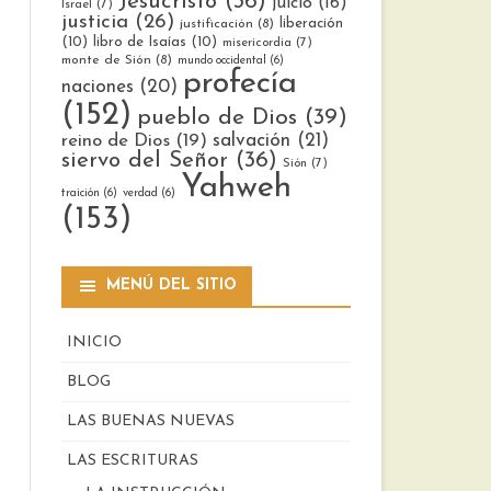
Jesucristo
(36)
juicio
(16)
Israel
(7)
justicia
(26)
liberación
justificación
(8)
(10)
libro de Isaías
(10)
misericordia
(7)
monte de Sión
(8)
mundo occidental
(6)
profecía
naciones
(20)
(152)
pueblo de Dios
(39)
reino de Dios
(19)
salvación
(21)
siervo del Señor
(36)
Sión
(7)
Yahweh
traición
(6)
verdad
(6)
(153)
MENÚ DEL SITIO
INICIO
BLOG
LAS BUENAS NUEVAS
LAS ESCRITURAS