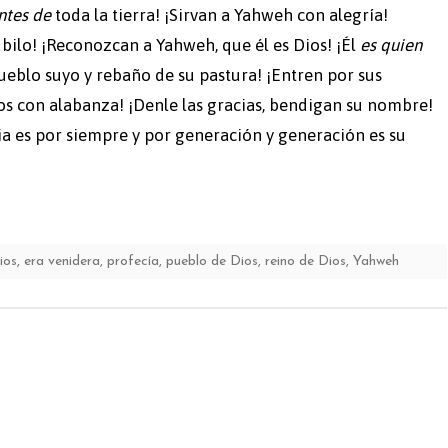
ntes de
toda la tierra! ¡Sirvan a Yahweh con alegría!
úbilo! ¡Reconozcan a Yahweh, que él es Dios! ¡Él
es quien
eblo suyo y rebaño de su pastura! ¡Entren por sus
ios con alabanza! ¡Denle las gracias, bendigan su nombre!
a es por siempre y por generación y generación es su
ios
,
era venidera
,
profecía
,
pueblo de Dios
,
reino de Dios
,
Yahweh