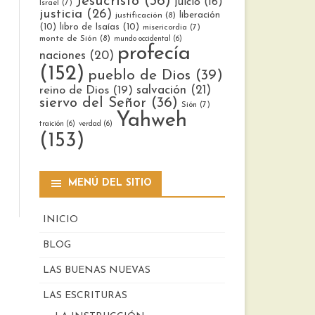
Jesucristo
(36)
juicio
(16)
Israel
(7)
justicia
(26)
liberación
justificación
(8)
(10)
libro de Isaías
(10)
misericordia
(7)
monte de Sión
(8)
mundo occidental
(6)
profecía
naciones
(20)
(152)
pueblo de Dios
(39)
reino de Dios
(19)
salvación
(21)
siervo del Señor
(36)
Sión
(7)
Yahweh
traición
(6)
verdad
(6)
(153)
MENÚ DEL SITIO
INICIO
BLOG
LAS BUENAS NUEVAS
LAS ESCRITURAS