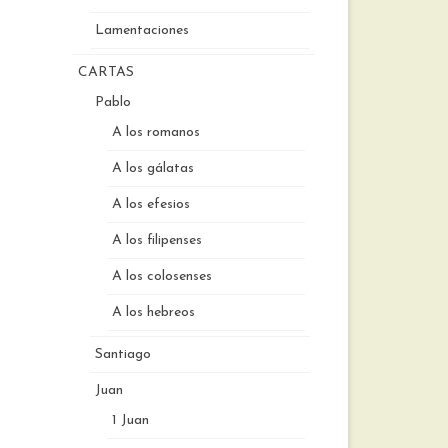
Lamentaciones
CARTAS
Pablo
A los romanos
A los gálatas
A los efesios
A los filipenses
A los colosenses
A los hebreos
Santiago
Juan
1 Juan