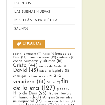
ESCRITOS
LAS BUENAS NUEVAS
MISCELÁNEA PROFÉTICA
SALMOS
ETIQUETAS
bondad de
angustia
(11)
Asiria
(7)
amor
(6)
Dios
(12)
buenas nuevas
(12)
confianza
(8)
cosas primeras y últimas
(16)
Cristo
(44)
cuerpo del Cristo
(8)
David
(45)
Egipto
(15)
Edom
(8)
era
enemigos
(9)
era presente
(7)
fin
venidera
(61)
Filistea
(7)
de la era
(127)
gracia
(9)
Hijo de Dios
(23)
Hijo del Hombre
humanidad
(19)
(11)
impiedad
Iglesia
(6)
iniquidad
(17)
instrucción de Dios
(9)
(8)