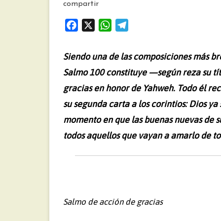
compartir
F
X
W
T
a
h
e
c
a
l
Siendo una de las composiciones más brev
e
t
e
Salmo 100 constituye —según reza su t
b
s
g
gracias en honor de Yahweh. Todo él rec
o
A
r
o
p
a
su segunda carta a los corintios: Dios y
k
p
m
momento en que las buenas nuevas de su 
todos aquellos que vayan a amarlo de to
Salmo de acción de gracias