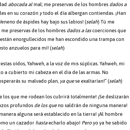
dad
abocada al
mal; me preservas de los hombres
dados a
ales en su corazón
y
todo el día albergan contiendas. ¡Han
eneno de áspides hay bajo sus labios! (
selah
) Tú me
; me preservas de los hombres
dados a las
coerciones que
e están enorgullecidos me han escondido una trampa con
esto anzuelos para mí! (
selah
)
estas oídos, Yahweh, a la voz de mis súplicas. Yahweh, mi
to a cubierto mi cabeza en el día de las armas. No
osperarás su malvado plan,
ya que
se exaltarían!” (
selah
)
de los que me rodean los cubrirá totalmente! ¡Se deslizarán
pozos profundos
de los que
no saldrán de ninguna manera!
manera alguna será establecido en la tierra! ¡Al hombre
 como un cazador
hasta
echarlo abajo!
Pero
yo ya he sabido