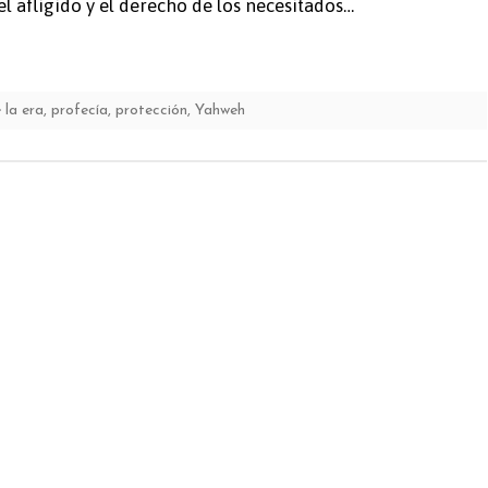
 afligido y el derecho de los necesitados…
e la era
,
profecía
,
protección
,
Yahweh