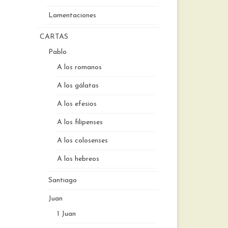
Lamentaciones
CARTAS
Pablo
A los romanos
A los gálatas
A los efesios
A los filipenses
A los colosenses
A los hebreos
Santiago
Juan
1 Juan