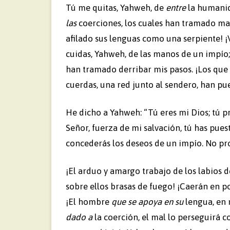
Tú me quitas, Yahweh, de
entre
la humani
las
coerciones, los cuales han tramado m
afilado sus lenguas como una serpiente! ¡V
cuidas, Yahweh, de las manos de un impío
han tramado derribar mis pasos. ¡Los qu
cuerdas, una red junto al sendero, han pu
He dicho a Yahweh: “Tú eres mi Dios; tú pr
Señor, fuerza de mi salvación, tú has pues
concederás los deseos de un impío. No pr
¡El arduo y amargo trabajo de los labios 
sobre ellos brasas de fuego! ¡Caerán en 
¡El hombre
que se apoya en su
lengua, en 
dado a
la coerción, el mal lo perseguirá