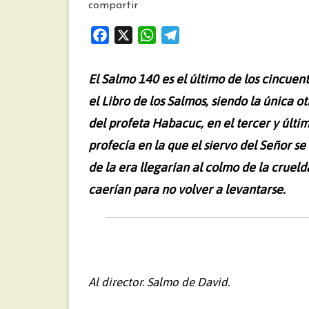
compartir
F
X
W
T
a
h
e
c
a
l
El Salmo 140 es el último de los cincuent
e
t
e
el Libro de los Salmos, siendo la única o
b
s
g
del profeta Habacuc, en el tercer y últi
o
A
r
o
p
a
profecía en la que el siervo del Señor se
k
p
m
de la era llegarían al colmo de la crueld
caerían para no volver a levantarse.
Al director. Salmo de David.