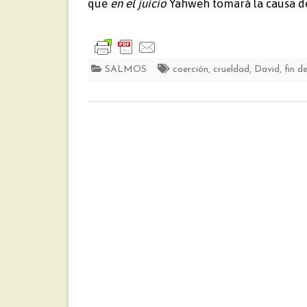
que
en el juicio
Yahweh tomará la causa del
SALMOS
coerción
,
crueldad
,
David
,
fin d