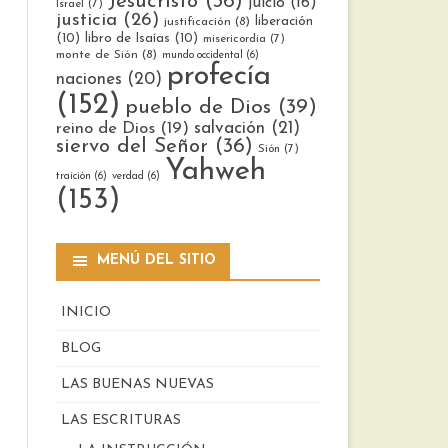
Jesucristo
(36)
juicio
(16)
Israel
(7)
justicia
(26)
liberación
justificación
(8)
(10)
libro de Isaías
(10)
misericordia
(7)
monte de Sión
(8)
mundo occidental
(6)
profecía
naciones
(20)
(152)
pueblo de Dios
(39)
reino de Dios
(19)
salvación
(21)
siervo del Señor
(36)
Sión
(7)
Yahweh
traición
(6)
verdad
(6)
(153)
MENÚ DEL SITIO
INICIO
BLOG
LAS BUENAS NUEVAS
LAS ESCRITURAS