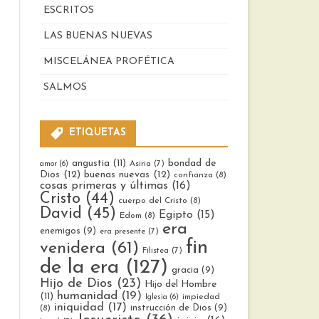
ESCRITOS
LAS BUENAS NUEVAS
MISCELÁNEA PROFÉTICA
SALMOS
ETIQUETAS
bondad de
angustia
(11)
Asiria
(7)
amor
(6)
Dios
(12)
buenas nuevas
(12)
confianza
(8)
cosas primeras y últimas
(16)
Cristo
(44)
cuerpo del Cristo
(8)
David
(45)
Egipto
(15)
Edom
(8)
era
enemigos
(9)
era presente
(7)
fin
venidera
(61)
Filistea
(7)
de la era
(127)
gracia
(9)
Hijo de Dios
(23)
Hijo del Hombre
humanidad
(19)
(11)
impiedad
Iglesia
(6)
iniquidad
(17)
instrucción de Dios
(9)
(8)