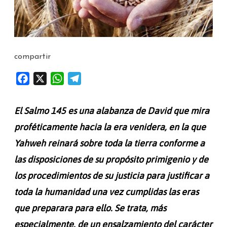
compartir
F
X
W
T
a
h
e
c
a
l
El Salmo 145 es una alabanza de David que mira
e
t
e
proféticamente hacia la era venidera, en la que
b
s
g
Yahweh reinará sobre toda la tierra conforme a
o
A
r
o
p
a
las disposiciones de su propósito primigenio y de
k
p
m
los procedimientos de su justicia para justificar a
toda la humanidad una vez cumplidas las eras
que preparara para ello. Se trata, más
especialmente, de un ensalzamiento del carácter