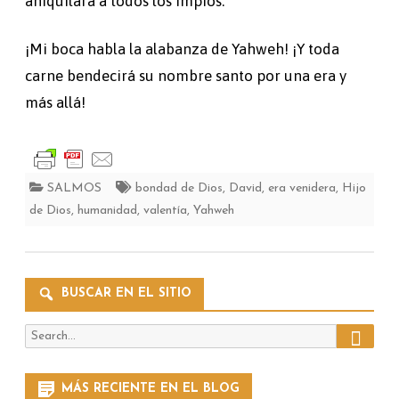
aniquilará a todos los impíos.
¡Mi boca habla la alabanza de Yahweh! ¡Y toda
carne bendecirá su nombre santo por una era y
más allá!
SALMOS
bondad de Dios
,
David
,
era venidera
,
Hijo
de Dios
,
humanidad
,
valentía
,
Yahweh
BUSCAR EN EL SITIO
Search
Search
for:
MÁS RECIENTE EN EL BLOG