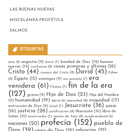
LAS BUENAS NUEVAS
MISCELÁNEA PROFÉTICA
SALMOS
ETIQUETAS
bondad de Dios
(12)
buenas
angustia
(11)
Asiria
(7)
amor
(6)
cosas primeras y últimas
(16)
nuevas
(12)
confianza
(8)
Cristo
(44)
David
(45)
cuerpo del Cristo
(8)
Edom
era
Egipto
(15)
enemigos
(9)
(8)
era presente
(7)
fin de la era
venidera
(61)
Filistea
(7)
(127)
Hijo de Dios
(23)
gracia
(9)
Hijo del Hombre
humanidad
(19)
iniquidad
(17)
(11)
impiedad
(8)
Iglesia
(6)
Jesucristo
(36)
juicio
instrucción de Dios
(9)
Israel
(7)
justicia
(26)
(16)
liberación
(10)
libro de
justificación
(8)
Isaías
(10)
misericordia
(7)
monte de Sión
(8)
mundo occidental
(6)
profecía
(152)
pueblo de
naciones
(20)
Dios
(39)
reino de Dios
(19)
salvación
(21)