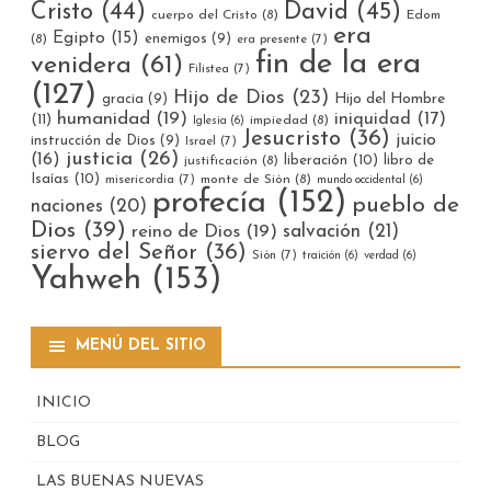
Cristo
(44)
David
(45)
cuerpo del Cristo
(8)
Edom
era
Egipto
(15)
enemigos
(9)
(8)
era presente
(7)
fin de la era
venidera
(61)
Filistea
(7)
(127)
Hijo de Dios
(23)
gracia
(9)
Hijo del Hombre
humanidad
(19)
iniquidad
(17)
(11)
impiedad
(8)
Iglesia
(6)
Jesucristo
(36)
juicio
instrucción de Dios
(9)
Israel
(7)
justicia
(26)
(16)
liberación
(10)
libro de
justificación
(8)
Isaías
(10)
misericordia
(7)
monte de Sión
(8)
mundo occidental
(6)
profecía
(152)
pueblo de
naciones
(20)
Dios
(39)
reino de Dios
(19)
salvación
(21)
siervo del Señor
(36)
Sión
(7)
traición
(6)
verdad
(6)
Yahweh
(153)
MENÚ DEL SITIO
INICIO
BLOG
LAS BUENAS NUEVAS