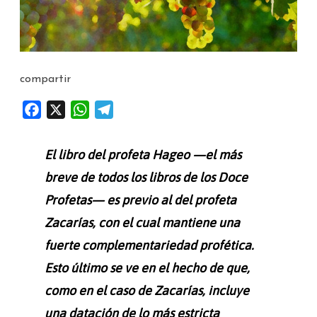
compartir
F
X
W
T
a
h
e
c
a
l
El libro del profeta Hageo
—
el más
e
t
e
breve de todos los libros de los Doce
b
s
g
Profetas
—
es previo al del profeta
o
A
r
o
p
a
Zacarías, con el cual mantiene una
k
p
m
fuerte complementariedad profética.
Esto último se ve en el hecho de que,
como en el caso de Zacarías, incluye
una datación de lo más estricta