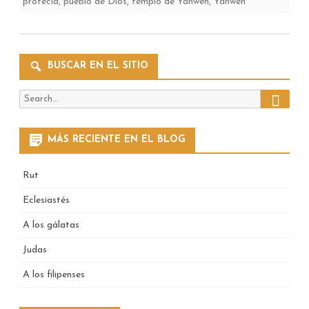
profecía
,
pueblo de Dios
,
templo de Yahweh
,
Yahweh
BUSCAR EN EL SITIO
Search
Search
for:
MÁS RECIENTE EN EL BLOG
Rut
Eclesiastés
A los gálatas
Judas
A los filipenses