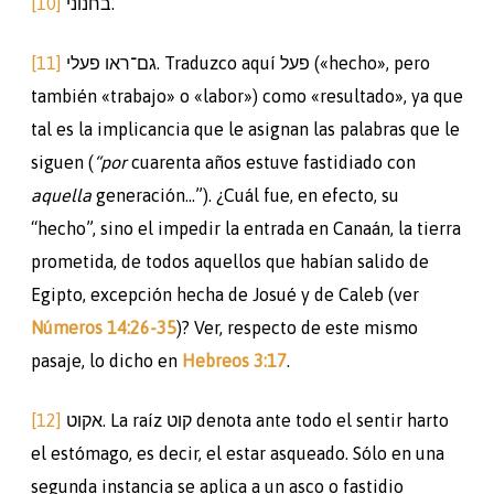
[10]
בחנוני.
[11]
פעלי
גם־ראו
. Traduzco aquí פעל («hecho», pero
también «trabajo» o «labor») como «resultado», ya que
tal es la implicancia que le asignan las palabras que le
siguen (
“por
cuarenta años estuve fastidiado con
aquella
generación…”). ¿Cuál fue, en efecto, su
“hecho”, sino el impedir la entrada en Canaán, la tierra
prometida, de todos aquellos que habían salido de
Egipto, excepción hecha de Josué y de Caleb (ver
Números 14:26-35
)? Ver, respecto de este mismo
pasaje, lo dicho en
Hebreos 3:17
.
[12]
אקוט. La raíz קוט denota ante todo el sentir harto
el estómago, es decir, el estar asqueado. Sólo en una
segunda instancia se aplica a un asco o fastidio