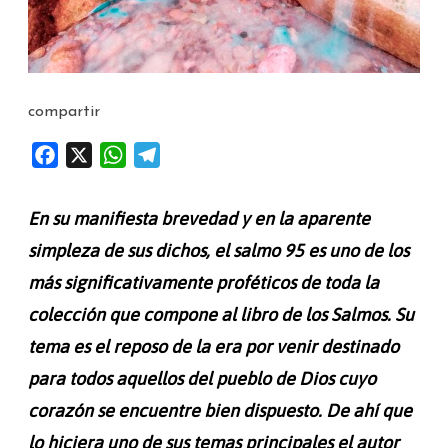
compartir
F
X
W
T
a
h
e
c
a
l
En su manifiesta brevedad y en la aparente
e
t
e
simpleza de sus dichos, el salmo 95 es uno de los
b
s
g
más significativamente proféticos de toda la
o
A
r
o
p
a
colección que compone al libro de los Salmos. Su
k
p
m
tema es el reposo de la era por venir destinado
para todos aquellos del pueblo de Dios cuyo
corazón se encuentre bien dispuesto. De ahí que
lo hiciera uno de sus temas principales el autor