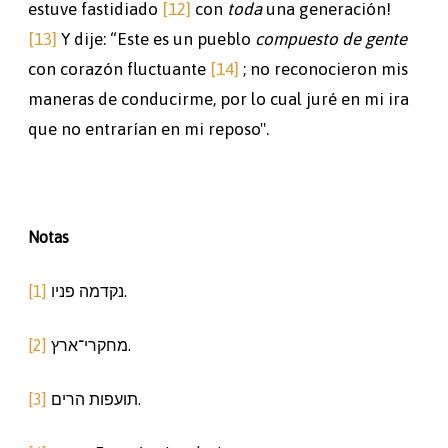
estuve fastidiado
[12]
con
toda
una generación!
[13]
Y dije: “Este es un pueblo
compuesto de gente
con corazón fluctuante
[14]
; no reconocieron mis
maneras de conducirme, por lo cual juré en mi ira
que no entrarían en mi reposo".
Notas
[1]
נקדמה פניו.
[2]
מחקרי־ארץ.
[3]
תועפות הרים.