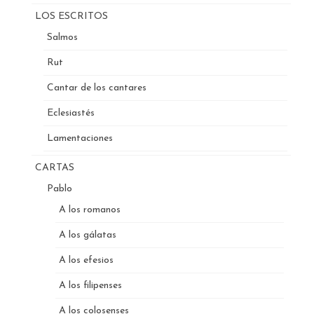
LOS ESCRITOS
Salmos
Rut
Cantar de los cantares
Eclesiastés
Lamentaciones
CARTAS
Pablo
A los romanos
A los gálatas
A los efesios
A los filipenses
A los colosenses