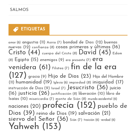
SALMOS
ETIQUETAS
bondad de Dios
(12)
buenas
angustia
(11)
Asiria
(7)
amor
(6)
cosas primeras y últimas
(16)
nuevas
(12)
confianza
(8)
Cristo
(44)
David
(45)
cuerpo del Cristo
(8)
Edom
era
Egipto
(15)
enemigos
(9)
(8)
era presente
(7)
fin de la era
venidera
(61)
Filistea
(7)
(127)
Hijo de Dios
(23)
gracia
(9)
Hijo del Hombre
humanidad
(19)
iniquidad
(17)
(11)
impiedad
(8)
Iglesia
(6)
Jesucristo
(36)
juicio
instrucción de Dios
(9)
Israel
(7)
justicia
(26)
(16)
liberación
(10)
libro de
justificación
(8)
Isaías
(10)
misericordia
(7)
monte de Sión
(8)
mundo occidental
(6)
profecía
(152)
pueblo de
naciones
(20)
Dios
(39)
reino de Dios
(19)
salvación
(21)
siervo del Señor
(36)
Sión
(7)
traición
(6)
verdad
(6)
Yahweh
(153)