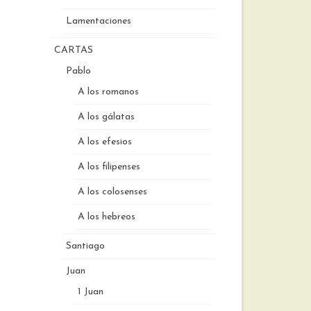
Lamentaciones
CARTAS
Pablo
A los romanos
A los gálatas
A los efesios
A los filipenses
A los colosenses
A los hebreos
Santiago
Juan
1 Juan