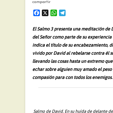
compartir
F
X
W
T
a
h
e
c
a
l
El Salmo 3 presenta una meditación de D
e
t
e
del Señor como parte de su experiencia e
b
s
g
indica el título de su encabezamiento, 
o
A
r
o
p
a
vivido por David al rebelarse contra él s
k
p
m
llevando las cosas hasta un extremo que 
echar sobre alguien muy amado el peso d
compasión para con todos los enemigos.
Salmo de David. En su huída de delante de