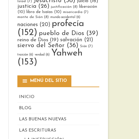
Jesucristo
(36)
juicio
(16)
Israel
(7)
justicia
(26)
liberación
justificación
(8)
(10)
libro de Isaías
(10)
misericordia
(7)
monte de Sión
(8)
mundo occidental
(6)
profecía
naciones
(20)
(152)
pueblo de Dios
(39)
reino de Dios
(19)
salvación
(21)
siervo del Señor
(36)
Sión
(7)
Yahweh
traición
(6)
verdad
(6)
(153)
MENÚ DEL SITIO
INICIO
BLOG
LAS BUENAS NUEVAS
LAS ESCRITURAS