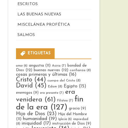
ESCRITOS
LAS BUENAS NUEVAS
MISCELÁNEA PROFÉTICA
SALMOS
ETIQUETAS
bondad de
angustia
(11)
Asiria
(7)
amor
(6)
Dios
(12)
buenas nuevas
(12)
confianza
(8)
cosas primeras y últimas
(16)
Cristo
(44)
cuerpo del Cristo
(8)
David
(45)
Egipto
(15)
Edom
(8)
era
enemigos
(9)
era presente
(7)
fin
venidera
(61)
Filistea
(7)
de la era
(127)
gracia
(9)
Hijo de Dios
(23)
Hijo del Hombre
humanidad
(19)
(11)
impiedad
Iglesia
(6)
iniquidad
(17)
instrucción de Dios
(9)
(8)