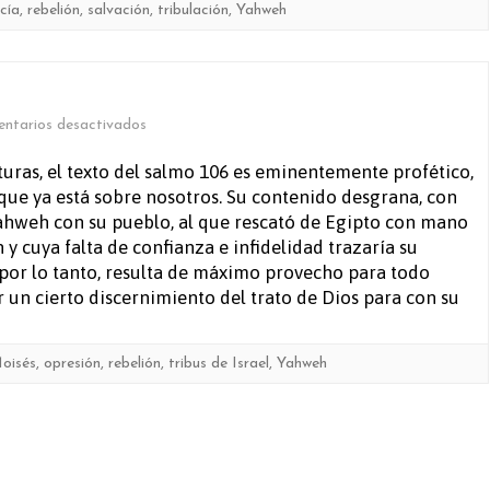
cía
,
rebelión
,
salvación
,
tribulación
,
Yahweh
en
ntarios desactivados
Salmo
ituras, el texto del salmo 106 es eminentemente profético,
a que ya está sobre nosotros. Su contenido desgrana, con
106
Yahweh con su pueblo, al que rescató de Egipto con mano
y cuya falta de confianza e infidelidad trazaría su
a, por lo tanto, resulta de máximo provecho para todo
 un cierto discernimiento del trato de Dios para con su
oisés
,
opresión
,
rebelión
,
tribus de Israel
,
Yahweh