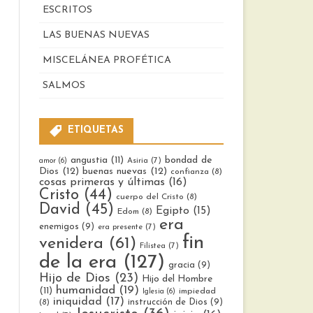
ESCRITOS
LAS BUENAS NUEVAS
MISCELÁNEA PROFÉTICA
SALMOS
ETIQUETAS
bondad de
angustia
(11)
Asiria
(7)
amor
(6)
Dios
(12)
buenas nuevas
(12)
confianza
(8)
cosas primeras y últimas
(16)
Cristo
(44)
cuerpo del Cristo
(8)
David
(45)
Egipto
(15)
Edom
(8)
era
enemigos
(9)
era presente
(7)
fin
venidera
(61)
Filistea
(7)
de la era
(127)
gracia
(9)
Hijo de Dios
(23)
Hijo del Hombre
humanidad
(19)
(11)
impiedad
Iglesia
(6)
iniquidad
(17)
instrucción de Dios
(9)
(8)