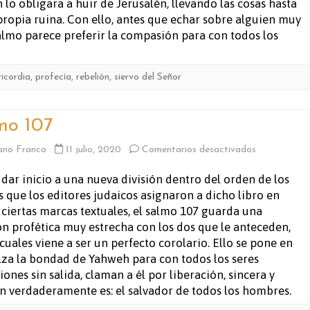
 lo obligara a huir de Jerusalén, llevando las cosas hasta
propia ruina. Con ello, antes que echar sobre alguien muy
almo parece preferir la compasión para con todos los
ricordia
,
profecía
,
rebelión
,
siervo del Señor
mo 107
en
ano Franco
11 julio, 2020
Comentarios desactivados
Salmo
 dar inicio a una nueva división dentro del orden de los
 que los editores judaicos asignaron a dicho libro en
107
 ciertas marcas textuales, el salmo 107 guarda una
ón profética muy estrecha con los dos que le anteceden,
 cuales viene a ser un perfecto corolario. Ello se pone en
lza la bondad de Yahweh para con todos los seres
ones sin salida, claman a él por liberación, sincera y
 verdaderamente es: el salvador de todos los hombres.