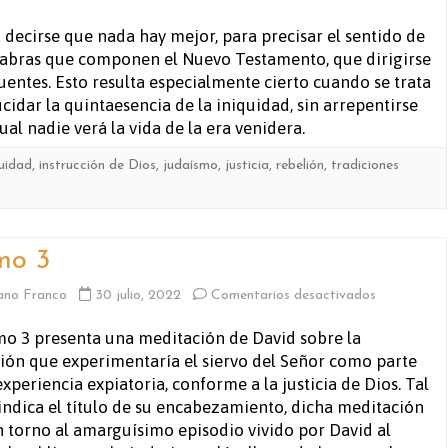
5.
 decirse que nada hay mejor, para precisar el sentido de
labras que componen el Nuevo Testamento, que dirigirse
La
fuentes. Esto resulta especialmente cierto cuando se trata
iniquidad
ucidar la quintaesencia de la iniquidad, sin arrepentirse
cual nadie verá la vida de la era venidera.
en
quidad
,
instrucción de Dios
,
judaísmo
,
justicia
,
rebelión
,
tradiciones
que
vivimos,
2
mo 3
en
ano Franco
30 julio, 2022
Comentarios desactivados
Salmo
mo 3 presenta una meditación de David sobre la
ión que experimentaría el siervo del Señor como parte
3
experiencia expiatoria, conforme a la justicia de Dios. Tal
ndica el título de su encabezamiento, dicha meditación
n torno al amarguísimo episodio vivido por David al