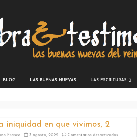
Skip
to
BLOG
LAS BUENAS NUEVAS
LAS ESCRITURAS
content
LA INSTRUCCIÓN
LOS PROFETAS
LOS ESCRITOS
a iniquidad en que vivimos, 2
CARTAS
en
ano Franco
3 agosto, 2022
Comentarios desactivados