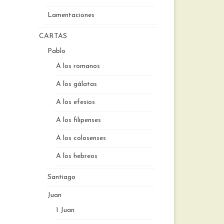
Lamentaciones
CARTAS
Pablo
A los romanos
A los gálatas
A los efesios
A los filipenses
A los colosenses
A los hebreos
Santiago
Juan
1 Juan