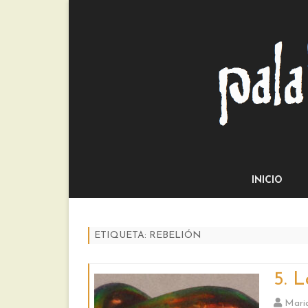
INICIO
ETIQUETA:
REBELIÓN
5. L
Mari