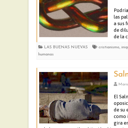
Podría
las pa
a sus 
de dil
de la 
LAS BUENAS NUEVAS
cristianismo
,
ini
humanas
Sal
Mari
El Sal
oposic
de su 
como i
gira e