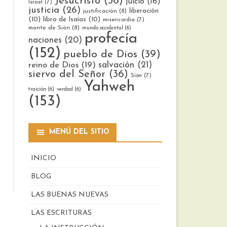
Jesucristo
(36)
juicio
(16)
Israel
(7)
justicia
(26)
liberación
justificación
(8)
(10)
libro de Isaías
(10)
misericordia
(7)
monte de Sión
(8)
mundo occidental
(6)
profecía
naciones
(20)
(152)
pueblo de Dios
(39)
reino de Dios
(19)
salvación
(21)
siervo del Señor
(36)
Sión
(7)
Yahweh
traición
(6)
verdad
(6)
(153)
MENÚ DEL SITIO
INICIO
BLOG
LAS BUENAS NUEVAS
LAS ESCRITURAS