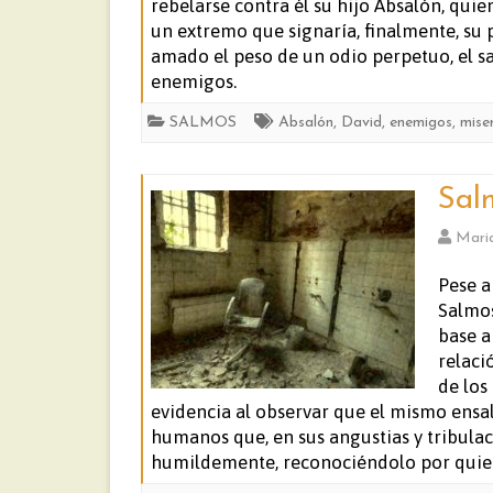
rebelarse contra él su hijo Absalón, quien
un extremo que signaría, finalmente, su 
amado el peso de un odio perpetuo, el s
enemigos.
SALMOS
Absalón
,
David
,
enemigos
,
mise
Sal
Mari
Pese a
Salmos
base a
relaci
de los
evidencia al observar que el mismo ensa
humanos que, en sus angustias y tribulaci
humildemente, reconociéndolo por quien