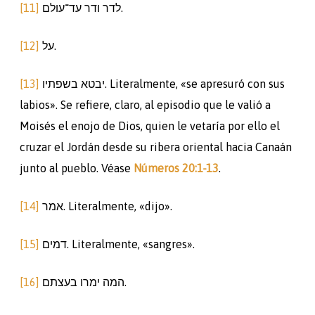
[11]
לדר ודר עד־עולם.
[12]
על.
[13]
יבטא בשפתיו. Literalmente, «se apresuró con sus
labios». Se refiere, claro, al episodio que le valió a
Moisés el enojo de Dios, quien le vetaría por ello el
cruzar el Jordán desde su ribera oriental hacia Canaán
junto al pueblo. Véase
Números 20:1-13
.
[14]
אמר. Literalmente, «dijo».
[15]
דמים. Literalmente, «sangres».
[16]
המה ימרו בעצתם.