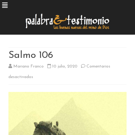
Skip
to
content
Salmo 106
Mariano Franco
10 julio, 2020
Comentarios
en
desactivados
Salmo
106