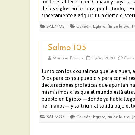
fin de establecerlo en Canaán y cuya falt
de los siglos. Su lectura, por lo tanto, 
sinceramente a adquirir un cierto discer
SALMOS
Canaán
,
Egipto
,
fin de la era
,
M
Salmo 105
Mariano Franco
9 julio, 2020
Comen
Junto con los dos salmos que le siguen, 
Dios para con su pueblo y para con el re
declaraciones proféticas que apuntan hacia
mismísimos días que el mundo está atrav
pueblo en Egipto —donde ya había llega
hermanos— y su triunfal salida bajo el l
SALMOS
Canaán
,
Egipto
,
fin de la era
,
J