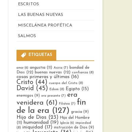
ESCRITOS
LAS BUENAS NUEVAS
MISCELÁNEA PROFÉTICA
ronomio
SALMOS
ETIQUETAS
bondad de
angustia
(11)
Asiria
(7)
amor
(6)
Dios
(12)
buenas nuevas
(12)
confianza
(8)
cosas primeras y últimas
(16)
Cristo
(44)
cuerpo del Cristo
(8)
David
(45)
Egipto
(15)
Edom
(8)
era
enemigos
(9)
era presente
(7)
fin
venidera
(61)
Filistea
(7)
de la era
(127)
gracia
(9)
Hijo de Dios
(23)
Hijo del Hombre
humanidad
(19)
(11)
impiedad
Iglesia
(6)
iniquidad
(17)
instrucción de Dios
(9)
(8)