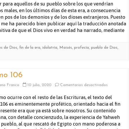
 para aquellos de su pueblo sobre los que vendrían
de
 males, en los últimos días de esta era, a consecuencia
 pos de los demonios y de los dioses extranjeros. Puesto
Moisés
, me ha parecido bien publicar aquí la traducción anotada
(Deute
nitiva de que el Dios vivo en verdad ha narrado, mediante
32:1-
s de Dios
,
fin de la era
,
idolatría
,
Moisés
,
profecía
,
pueblo de Dios
,
43)
mo 106
en
ano Franco
10 julio, 2020
Comentarios desactivados
Salmo
mo ocurre con el resto de las Escrituras, el texto del
106 es eminentemente profético, orientado hacia el fin
106
presente era que ya está sobre nosotros. Su contenido
na, con detalle concienzudo, la experiencia de Yahweh
 pueblo, al que rescató de Egipto con mano poderosa a