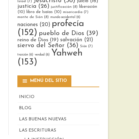
Jesucristo
(36)
juicio
(16)
Israel
(7)
justicia
(26)
liberación
justificación
(8)
(10)
libro de Isaías
(10)
misericordia
(7)
monte de Sión
(8)
mundo occidental
(6)
profecía
naciones
(20)
(152)
pueblo de Dios
(39)
reino de Dios
(19)
salvación
(21)
siervo del Señor
(36)
Sión
(7)
Yahweh
traición
(6)
verdad
(6)
(153)
MENÚ DEL SITIO
INICIO
BLOG
LAS BUENAS NUEVAS
LAS ESCRITURAS