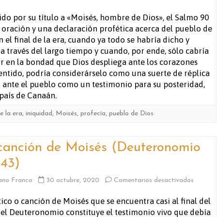
Salmo
ido por su título a «Moisés, hombre de Dios», el Salmo 90
 oración y una declaración profética acerca del pueblo de
90
n el final de la era, cuando ya todo se habría dicho y
a través del largo tiempo y cuando, por ende, sólo cabría
r en la bondad que Dios despliega ante los corazones
 sentido, podría considerárselo como una suerte de réplica
a ante el pueblo como un testimonio para su posteridad,
 país de Canaán.
de la era
,
iniquidad
,
Moisés
,
profecía
,
pueblo de Dios
canción de Moisés (Deuteronomio
-43)
en
ano Franco
30 octubre, 2020
Comentarios desactivados
La
tico o canción de Moisés que se encuentra casi al final del
del Deuteronomio constituye el testimonio vivo que debía
canción