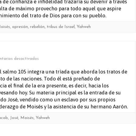
a de confianza e infidelidad trazaría su devenir a través
resulta de máximo provecho para todo aquel que aspire
nimiento del trato de Dios para con su pueblo.
oisés
,
opresión
,
rebelión
,
tribus de Israel
,
Yahweh
en
tarios desactivados
Salmo
el salmo 105 integra una tríada que aborda los tratos de
sto de las naciones. Todo él está preñado de
105
 el final de la era presente, es decir, hacia los
esando hoy. Su materia principal es la entrada de su
do José, vendido como un esclavo por sus propios
iderazgo de Moisés y la asistencia de su hermano Aarón.
acob
,
José
,
Moisés
,
Yahweh