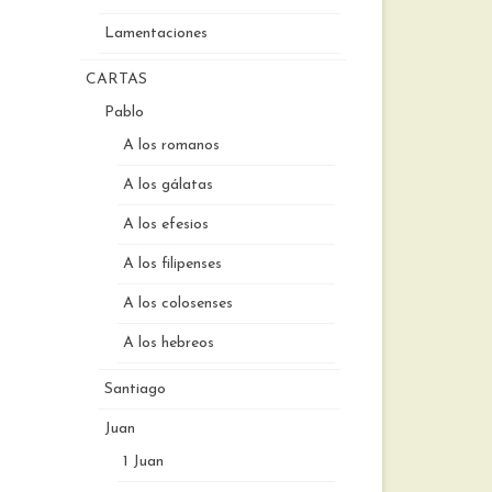
Lamentaciones
CARTAS
Pablo
A los romanos
A los gálatas
A los efesios
A los filipenses
A los colosenses
A los hebreos
Santiago
Juan
1 Juan