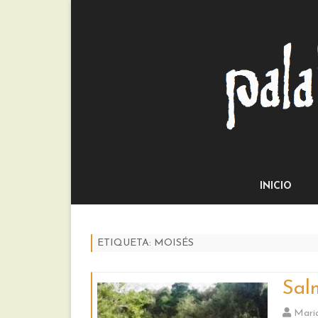
INICIO
ETIQUETA:
MOISÉS
Sal
Mari