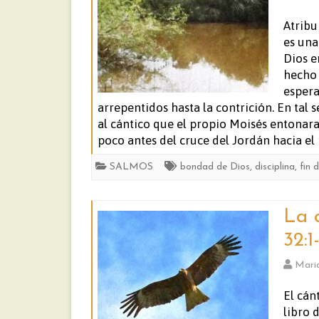
Atribu
es una
Dios e
hecho 
espera
arrepentidos hasta la contrición. En tal
al cántico que el propio Moisés entonar
poco antes del cruce del Jordán hacia el
SALMOS
bondad de Dios
,
disciplina
,
fin 
La 
32:1
Mari
El cán
libro 