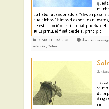
quedar
muchos
de haber abandonado a Yahweh para ir en
que dichos últimos días son los nuestros
de esta canción testimonial, prueba defi
su Espíritu, el final desde el principio.
"Y SUCEDERÁ QUE..."
disciplina
,
enemigo
salvación
,
Yahweh
Sal
Mari
Tal co
salmo 
de la 
desgra
con su