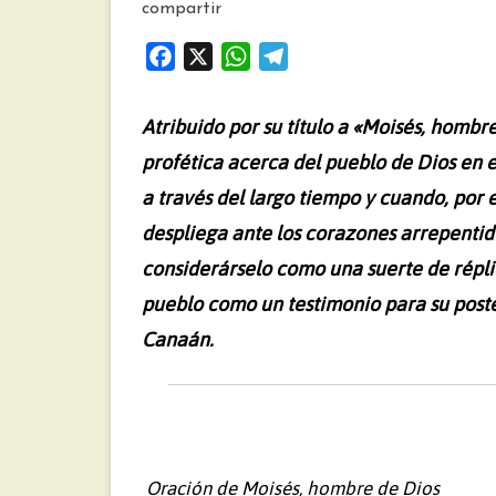
compartir
F
X
W
T
a
h
e
c
a
l
Atribuido por su título a «Moisés, hombr
e
t
e
profética acerca del pueblo de Dios en e
b
s
g
a través del largo tiempo y cuando, por 
o
A
r
o
p
a
despliega ante los corazones arrepentidos
k
p
m
considerárselo como una suerte de répli
pueblo como un testimonio para su poster
Canaán.
Oración de Moisés, hombre de Dios