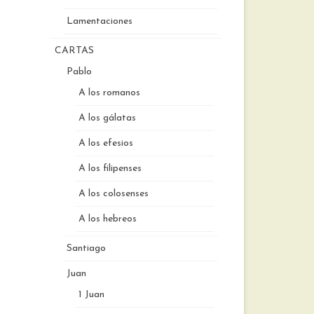
Lamentaciones
CARTAS
Pablo
A los romanos
A los gálatas
A los efesios
A los filipenses
A los colosenses
A los hebreos
Santiago
Juan
1 Juan