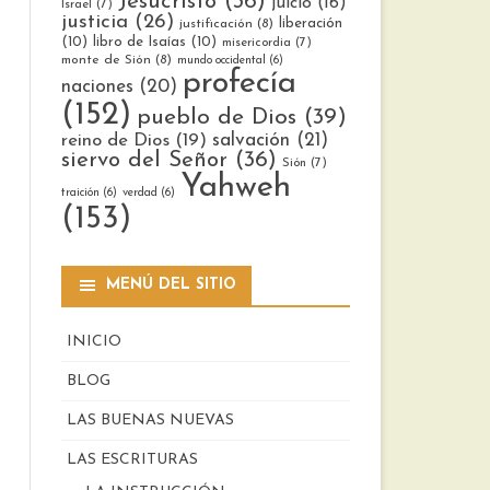
Jesucristo
(36)
juicio
(16)
Israel
(7)
justicia
(26)
liberación
justificación
(8)
(10)
libro de Isaías
(10)
misericordia
(7)
monte de Sión
(8)
mundo occidental
(6)
profecía
naciones
(20)
(152)
pueblo de Dios
(39)
reino de Dios
(19)
salvación
(21)
siervo del Señor
(36)
Sión
(7)
Yahweh
traición
(6)
verdad
(6)
(153)
MENÚ DEL SITIO
INICIO
BLOG
LAS BUENAS NUEVAS
LAS ESCRITURAS