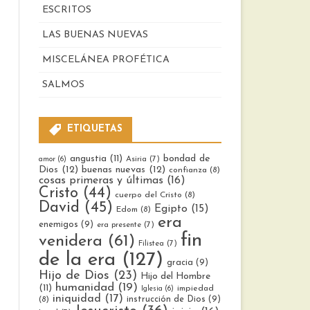
ESCRITOS
LAS BUENAS NUEVAS
MISCELÁNEA PROFÉTICA
SALMOS
ETIQUETAS
bondad de
angustia
(11)
Asiria
(7)
amor
(6)
Dios
(12)
buenas nuevas
(12)
confianza
(8)
cosas primeras y últimas
(16)
Cristo
(44)
cuerpo del Cristo
(8)
David
(45)
Egipto
(15)
Edom
(8)
era
enemigos
(9)
era presente
(7)
fin
venidera
(61)
Filistea
(7)
de la era
(127)
gracia
(9)
Hijo de Dios
(23)
Hijo del Hombre
humanidad
(19)
(11)
impiedad
Iglesia
(6)
iniquidad
(17)
instrucción de Dios
(9)
(8)