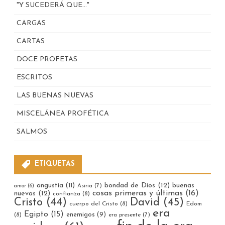
"Y SUCEDERÁ QUE…"
CARGAS
CARTAS
DOCE PROFETAS
ESCRITOS
LAS BUENAS NUEVAS
MISCELÁNEA PROFÉTICA
SALMOS
ETIQUETAS
bondad de Dios
(12)
buenas
angustia
(11)
Asiria
(7)
amor
(6)
cosas primeras y últimas
(16)
nuevas
(12)
confianza
(8)
Cristo
(44)
David
(45)
cuerpo del Cristo
(8)
Edom
era
Egipto
(15)
enemigos
(9)
(8)
era presente
(7)