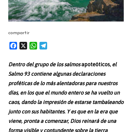
compartir
F
X
W
T
a
h
e
c
a
l
Dentro del grupo de los salmos
apoteóticos,
el
e
t
e
Salmo 93 contiene algunas declaraciones
b
s
g
proféticas de lo más alentadoras para nuestros
o
A
r
o
p
a
días, en los que el mundo entero se ha vuelto un
k
p
m
caos, dando la impresión de estarse tambaleando
junto con sus habitantes. Y es que en la era que
viene, pronta a comenzar, Dios reinará de una
forma visible y contundente sobre la tierra