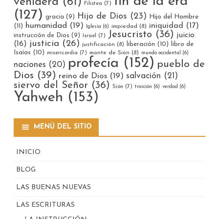
fin de la era
venidera
(61)
Filistea
(7)
(127)
Hijo de Dios
(23)
gracia
(9)
Hijo del Hombre
humanidad
(19)
iniquidad
(17)
(11)
impiedad
(8)
Iglesia
(6)
Jesucristo
(36)
juicio
instrucción de Dios
(9)
Israel
(7)
justicia
(26)
(16)
liberación
(10)
libro de
justificación
(8)
Isaías
(10)
misericordia
(7)
monte de Sión
(8)
mundo occidental
(6)
profecía
(152)
pueblo de
naciones
(20)
Dios
(39)
reino de Dios
(19)
salvación
(21)
siervo del Señor
(36)
Sión
(7)
traición
(6)
verdad
(6)
Yahweh
(153)
MENÚ DEL SITIO
INICIO
BLOG
LAS BUENAS NUEVAS
LAS ESCRITURAS