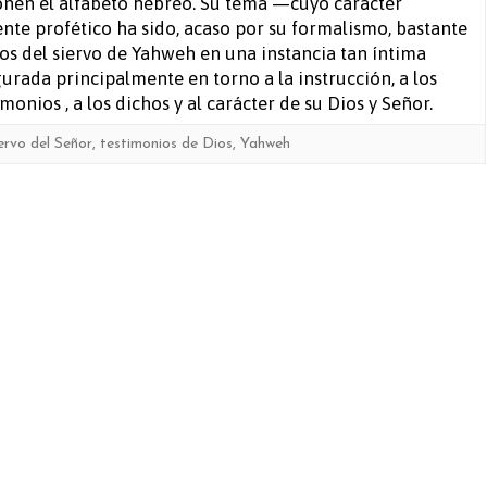
en el alfabeto hebreo. Su tema —cuyo carácter
nte profético ha sido, acaso por su formalismo, bastante
s del siervo de Yahweh en una instancia tan íntima
rada principalmente en torno a la instrucción, a los
monios , a los dichos y al carácter de su Dios y Señor.
iervo del Señor
,
testimonios de Dios
,
Yahweh