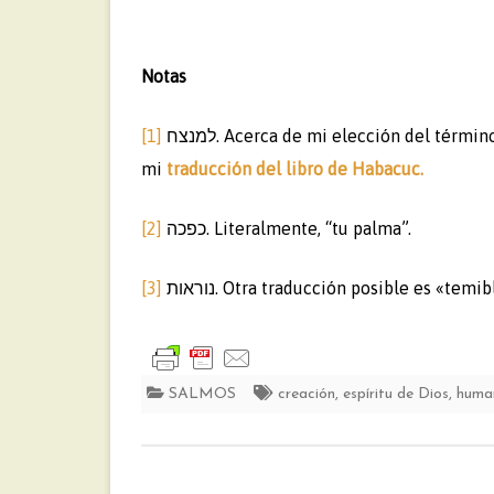
Notas
[1]
mi
traducción del libro de Habacuc.
[2]
כפכה. Literalmente, “tu palma”.
[3]
נוראות. Otra traducción posible es «temib
SALMOS
creación
,
espíritu de Dios
,
huma