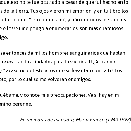
queleto no te fue ocultado a pesar de que fui hecho en lo
de la tierra. Tus ojos vieron mi embrión; y en tu libro los
ltar ni uno. Y en cuanto a mí, ¡cuán queridos me son tus
de ellos! Si me pongo a enumerarlos, son más cuantiosos
igo.
tense entonces de mí los hombres sanguinarios que hablan
ue exaltan tus ciudades para la vacuidad! ¿Acaso no
¿Y acaso no detesto a los que se levantan contra ti? Los
o, por lo cual se me volverán enemigos.
uébame, y conoce mis preocupaciones. Ve si hay en mí
amino perenne.
En memoria de mi padre, Mario Franco (1940-1997)