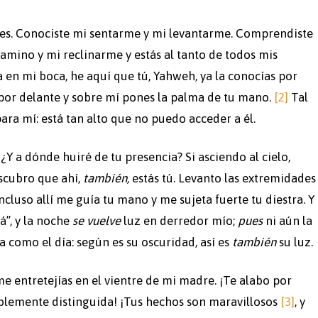
s. Conociste mi sentarme y mi levantarme. Comprendiste
camino y mi reclinarme y estás al tanto de todos mis
 en mi boca, he aquí que tú, Yahweh, ya la conocías por
por delante y sobre mí pones la palma de tu mano.
[2]
Tal
ra mí: está tan alto que no puedo acceder a él.
 ¿Y a dónde huiré de tu presencia? Si asciendo al cielo,
escubro que ahí,
también,
estás tú. Levanto las extremidades
incluso allí me guía tu mano y me sujeta fuerte tu diestra. Y
á”, y la noche
se vuelve
luz en derredor mío;
pues
ni aún la
a como el día: según es su oscuridad, así es
también
su luz.
me entretejías en el vientre de mi madre. ¡Te alabo por
blemente distinguida! ¡Tus hechos son maravillosos
[3]
, y