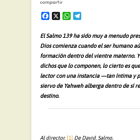
compartir
F
X
W
T
a
h
e
c
a
l
El Salmo 139 ha sido muy a menudo pre
e
t
e
Dios comienza cuando el ser humano aún
b
s
g
formación dentro del vientre materno. Y 
o
A
r
o
p
a
dichos que lo componen, lo cierto es que
k
p
m
lector con una instancia —tan íntima y
siervo de Yahweh alberga dentro de sí re
destino.
Al director.
[1]
De David. Salmo.