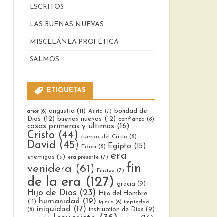
ESCRITOS
LAS BUENAS NUEVAS
MISCELÁNEA PROFÉTICA
SALMOS
ETIQUETAS
bondad de
angustia
(11)
Asiria
(7)
amor
(6)
Dios
(12)
buenas nuevas
(12)
confianza
(8)
cosas primeras y últimas
(16)
Cristo
(44)
cuerpo del Cristo
(8)
David
(45)
Egipto
(15)
Edom
(8)
era
enemigos
(9)
era presente
(7)
fin
venidera
(61)
Filistea
(7)
de la era
(127)
gracia
(9)
Hijo de Dios
(23)
Hijo del Hombre
humanidad
(19)
(11)
impiedad
Iglesia
(6)
iniquidad
(17)
instrucción de Dios
(9)
(8)