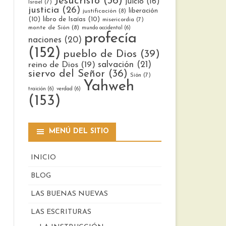
Jesucristo
(36)
juicio
(16)
Israel
(7)
justicia
(26)
liberación
justificación
(8)
(10)
libro de Isaías
(10)
misericordia
(7)
monte de Sión
(8)
mundo occidental
(6)
profecía
naciones
(20)
(152)
pueblo de Dios
(39)
reino de Dios
(19)
salvación
(21)
siervo del Señor
(36)
Sión
(7)
Yahweh
traición
(6)
verdad
(6)
(153)
MENÚ DEL SITIO
INICIO
BLOG
LAS BUENAS NUEVAS
LAS ESCRITURAS