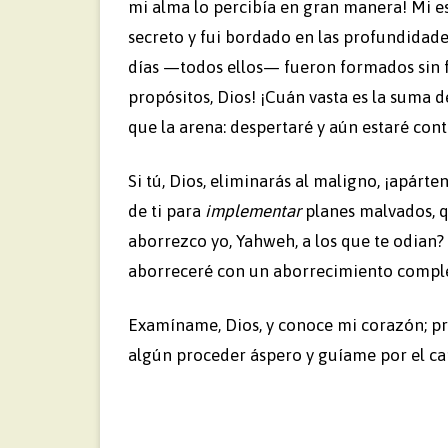
mi alma lo percibía en gran manera! Mi es
secreto y fui bordado en las profundidades 
días —todos ellos— fueron formados sin fa
propósitos, Dios! ¡Cuán vasta es la suma 
que la arena: despertaré y aún estaré cont
Si tú, Dios, eliminarás al maligno, ¡apár
de ti para
implementar
planes malvados, q
aborrezco yo, Yahweh, a los que te odian? 
aborreceré con un aborrecimiento complet
Examíname, Dios, y conoce mi corazón; pr
algún proceder áspero y guíame por el c