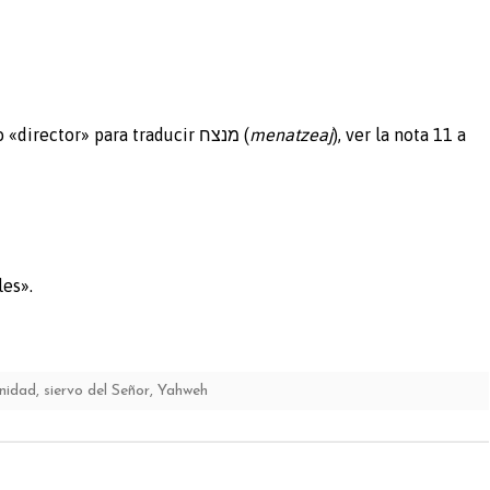
למנצח. Acerca de mi elección del término «director» para traducir מנצח (
menatzeaj
), ver la nota 11 a
les».
nidad
,
siervo del Señor
,
Yahweh