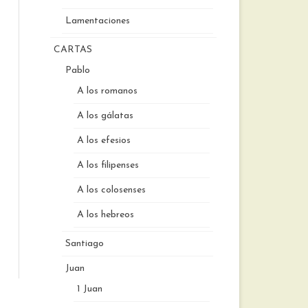
Lamentaciones
CARTAS
Pablo
A los romanos
A los gálatas
A los efesios
A los filipenses
A los colosenses
A los hebreos
Santiago
Juan
1 Juan