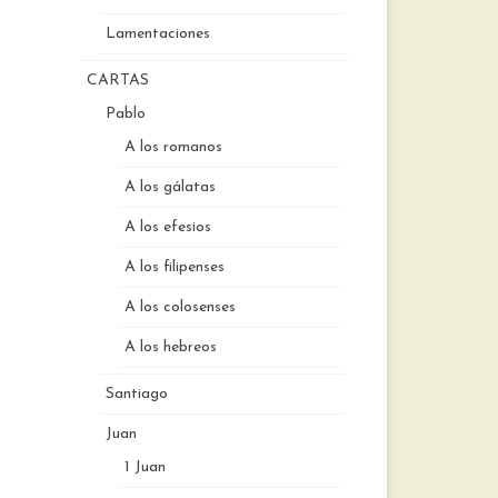
Lamentaciones
CARTAS
Pablo
A los romanos
A los gálatas
A los efesios
A los filipenses
A los colosenses
A los hebreos
Santiago
Juan
1 Juan