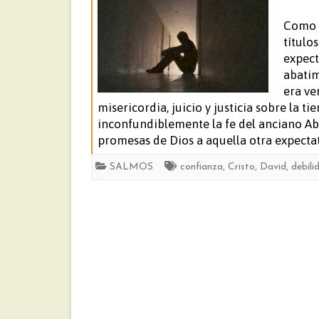
Como e
título
expect
abatim
era ve
misericordia, juicio y justicia sobre la 
inconfundiblemente la fe del anciano Ab
promesas de Dios a aquella otra expecta
SALMOS
confianza
,
Cristo
,
David
,
debili