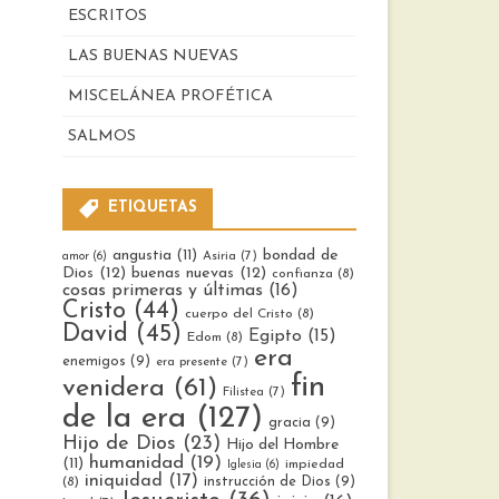
ESCRITOS
LAS BUENAS NUEVAS
MISCELÁNEA PROFÉTICA
SALMOS
ETIQUETAS
bondad de
angustia
(11)
Asiria
(7)
amor
(6)
Dios
(12)
buenas nuevas
(12)
confianza
(8)
cosas primeras y últimas
(16)
Cristo
(44)
cuerpo del Cristo
(8)
David
(45)
Egipto
(15)
Edom
(8)
era
enemigos
(9)
era presente
(7)
fin
venidera
(61)
Filistea
(7)
de la era
(127)
gracia
(9)
Hijo de Dios
(23)
Hijo del Hombre
humanidad
(19)
(11)
impiedad
Iglesia
(6)
iniquidad
(17)
instrucción de Dios
(9)
(8)