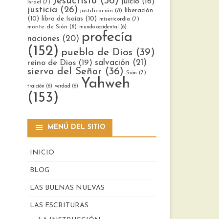
Jesucristo
(36)
juicio
(16)
Israel
(7)
justicia
(26)
liberación
justificación
(8)
(10)
libro de Isaías
(10)
misericordia
(7)
monte de Sión
(8)
mundo occidental
(6)
profecía
naciones
(20)
(152)
pueblo de Dios
(39)
reino de Dios
(19)
salvación
(21)
siervo del Señor
(36)
Sión
(7)
Yahweh
traición
(6)
verdad
(6)
(153)
MENÚ DEL SITIO
INICIO
BLOG
LAS BUENAS NUEVAS
LAS ESCRITURAS