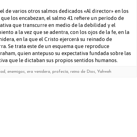
Salmo
l de varios otros salmos dedicados «Al director» en los
s que los encabezan, el salmo 41 refiere un período de
41
ativa que transcurre en medio de la debilidad y el
iento a la vez que se adentra, con los ojos de la fe, en la
nidera, en la que el Cristo ejercerá su reinado de
tierra. Se trata este de un esquema que reproduce
raham, quien antepuso su expectativa fundada sobre las
tiva que le dictaban sus propios sentidos humanos.
dad
,
enemigos
,
era venidera
,
profecía
,
reino de Dios
,
Yahweh