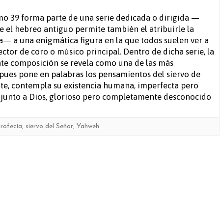
Salmo
mo 39 forma parte de una serie dedicada o dirigida —
 el hebreo antiguo permite también el atribuirle la
39
a— a una enigmática figura en la que todos suelen ver a
ector de coro o músico principal. Dentro de dicha serie, la
te composición se revela como una de las más
pues pone en palabras los pensamientos del siervo de
te, contempla su existencia humana, imperfecta pero
no junto a Dios, glorioso pero completamente desconocido
rofecía
,
siervo del Señor
,
Yahweh