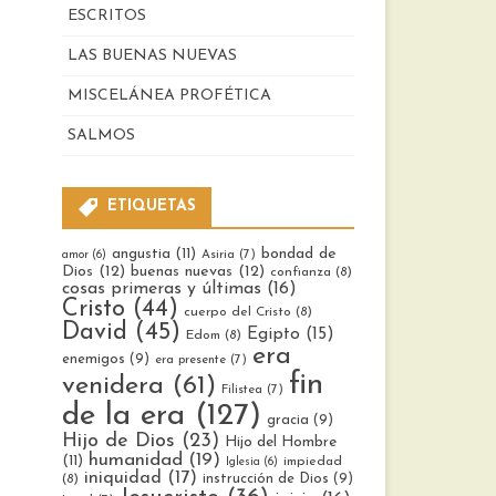
ESCRITOS
LAS BUENAS NUEVAS
MISCELÁNEA PROFÉTICA
SALMOS
ETIQUETAS
bondad de
angustia
(11)
Asiria
(7)
amor
(6)
Dios
(12)
buenas nuevas
(12)
confianza
(8)
cosas primeras y últimas
(16)
Cristo
(44)
cuerpo del Cristo
(8)
David
(45)
Egipto
(15)
Edom
(8)
era
enemigos
(9)
era presente
(7)
fin
venidera
(61)
Filistea
(7)
de la era
(127)
gracia
(9)
Hijo de Dios
(23)
Hijo del Hombre
humanidad
(19)
(11)
impiedad
Iglesia
(6)
iniquidad
(17)
instrucción de Dios
(9)
(8)