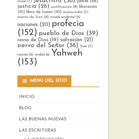
Jesucristo
(36)
juicio
(16)
Israel
(7)
justicia
(26)
liberación
justificación
(8)
(10)
libro de Isaías
(10)
misericordia
(7)
monte de Sión
(8)
mundo occidental
(6)
profecía
naciones
(20)
(152)
pueblo de Dios
(39)
reino de Dios
(19)
salvación
(21)
siervo del Señor
(36)
Sión
(7)
Yahweh
traición
(6)
verdad
(6)
(153)
MENÚ DEL SITIO
INICIO
BLOG
LAS BUENAS NUEVAS
LAS ESCRITURAS