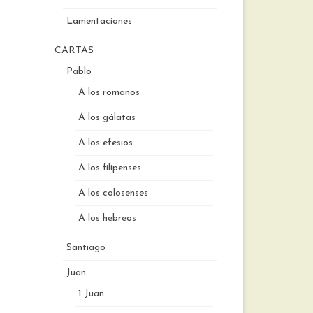
Lamentaciones
CARTAS
Pablo
A los romanos
A los gálatas
A los efesios
A los filipenses
A los colosenses
A los hebreos
Santiago
Juan
1 Juan